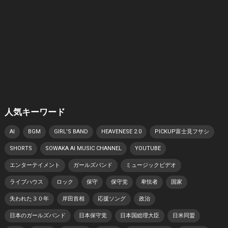
人気キーワード
AI
BGM
GIRL'S BAND
HEAVENESE 2.0
PICKUP富士見フサシ
SHORTS
SOWAKA AI MUSIC CHANNEL
YOUTUBE
エンターテイメント
ガールズバンド
ミュージックビデオ
ライブハウス
ロック
保守
保守党
卑怯者
国家
失われた３０年
岸田首相
応援ソング
政治
日本のガールズバンド
日本保守党
日本国総理大臣
日米同盟