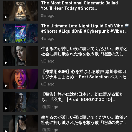
The Most Emotional Cinematic Ballad
You’ll Hear Today #Shorts
#CinematicMusic #EmotionalVibes #Piano
3日 ago
The Ultimate Late Night Liquid DnB Vibe
#Shorts #LiquidDnB #Cyberpunk #Vibes
#ElectronicMusic
4日 ago
生きるのが苦しい夜に聴いてください。政治と
社会に押し潰された命を救う歌『絶望の先に』
#宮田真尋 #社会問題 #日本政治
5日 ago
【作業用BGM】心を揺さぶる歌声 緒川奈津 オ
リジナル曲まとめ – Best Selection ベストセ
レクション #shorts #作業用bgm #music #音
6日 ago
楽
【警告】静かに沈む日本と、幻に群がる私た
ち。『羽虫』 [Prod. GORO’G’GOTO]
#shorts #出水蓮美
1週間 ago
生きるのが苦しい夜に聴いてください。政治と
社会に押し潰された命を救う歌『絶望の先に』
#宮田真尋 #shorts
1週間 ago