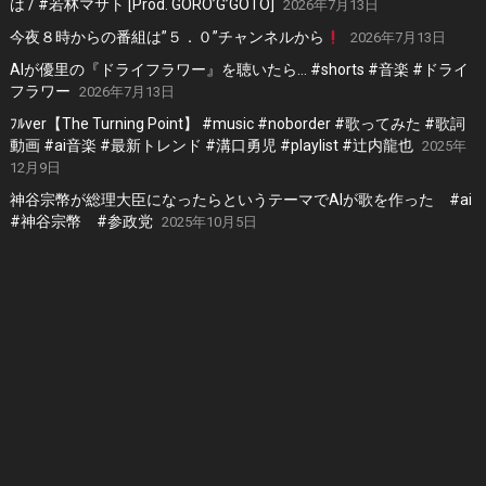
は / #若林マサト [Prod. GORO’G’GOTO]
2026年7月13日
今夜８時からの番組は”５．０”チャンネルから
2026年7月13日
AIが優里の『ドライフラワー』を聴いたら… #shorts #音楽 #ドライ
フラワー
2026年7月13日
ﾌﾙver【The Turning Point】 #music #noborder #歌ってみた #歌詞
動画 #ai音楽 #最新トレンド #溝口勇児 #playlist #辻内龍也
2025年
12月9日
神谷宗幣が総理大臣になったらというテーマでAIが歌を作った #ai
#神谷宗幣 #参政党
2025年10月5日