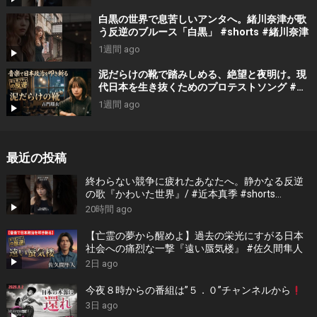
白黒の世界で息苦しいアンタへ。緒川奈津が歌
う反逆のブルース「白黒」 #shorts #緒川奈津
1週間 ago
泥だらけの靴で踏みしめる、絶望と夜明け。現
代日本を生き抜くためのプロテストソング #吉
門瑠衣
1週間 ago
最近の投稿
終わらない競争に疲れたあなたへ。静かなる反逆
の歌『かわいた世界』/ #近本真季 #shorts
#music
20時間 ago
【亡霊の夢から醒めよ】過去の栄光にすがる日本
社会への痛烈な一撃『遠い蜃気楼』 #佐久間隼人
2日 ago
今夜８時からの番組は”５．０”チャンネルから
3日 ago