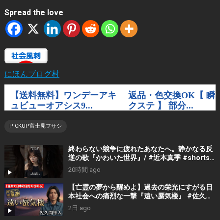
Spread the love
にほんブログ村
PICKUP富士見フサシ
終わらない競争に疲れたあなたへ。静かなる反
逆の歌『かわいた世界』/ #近本真季 #shorts
#music
20時間 ago
【亡霊の夢から醒めよ】過去の栄光にすがる日
本社会への痛烈な一撃『遠い蜃気楼』 #佐久間
隼人
2日 ago