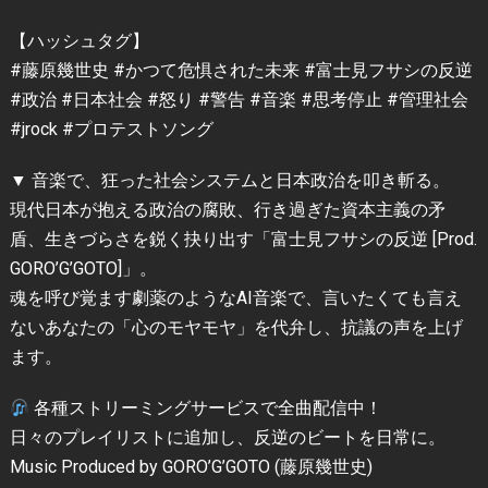
【ハッシュタグ】
#藤原幾世史 #かつて危惧された未来 #富士見フサシの反逆
#政治 #日本社会 #怒り #警告 #音楽 #思考停止 #管理社会
#jrock #プロテストソング
▼ 音楽で、狂った社会システムと日本政治を叩き斬る。
現代日本が抱える政治の腐敗、行き過ぎた資本主義の矛
盾、生きづらさを鋭く抉り出す「富士見フサシの反逆 [Prod.
GORO’G’GOTO]」。
魂を呼び覚ます劇薬のようなAI音楽で、言いたくても言え
ないあなたの「心のモヤモヤ」を代弁し、抗議の声を上げ
ます。
各種ストリーミングサービスで全曲配信中！
日々のプレイリストに追加し、反逆のビートを日常に。
Music Produced by GORO’G’GOTO (藤原幾世史)