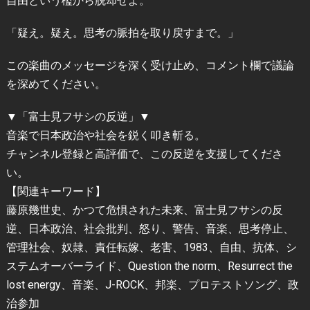
自由という檻から脱却せよ。
「疑え。疑え。思考の脈拍を取り戻すまで。」
この楽曲のメッセージを深く受け止め、コメント欄で議論
を深めてください。
▼「富士見フサシの反逆」▼
音楽で日本政治や社会を鋭く叩き斬る。
チャンネル登録と高評価で、この反逆を支援してくださ
い。
【関連キーワード】
藤原幾世史、かつて危惧された未来、富士見フサシの反
逆、日本政治、社会批判、怒り、警告、音楽、思考停止、
管理社会、奴隷、責任転嫁、老害、1983、自由、抗体、シ
ステムオーバーライド、Question the norm、Resurrect the
lost energy、音楽、J-ROCK、邦楽、プロテストソング、政
治参加