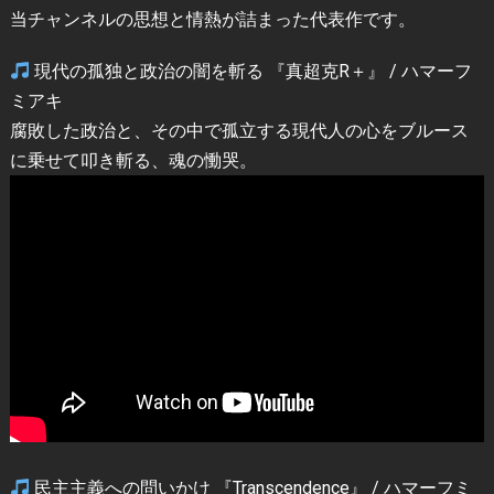
当チャンネルの思想と情熱が詰まった代表作です。
現代の孤独と政治の闇を斬る 『真超克R＋』 / ハマーフ
ミアキ
腐敗した政治と、その中で孤立する現代人の心をブルース
に乗せて叩き斬る、魂の慟哭。
民主主義への問いかけ 『Transcendence』 / ハマーフミ