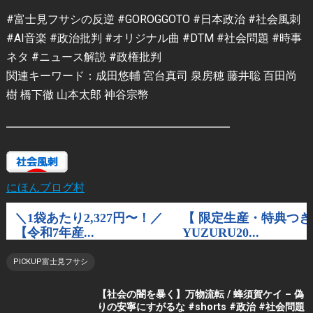
#富士見フサシの反逆 #GOROGGOTO #日本政治 #社会風刺
#AI音楽 #政治批判 #オリジナル曲 #DTM #社会問題 #時事
ネタ #ニュース解説 #政権批判
関連キーワード：成田悠輔 宮台真司 泉房穂 藤井聡 百田尚
樹 橋下徹 山本太郎 神谷宗幣
━━━━━━━━━━━━━━━━━━━━
にほんブログ村
PICKUP富士見フサシ
【社会の闇を暴く】万物流転 / 蜂須賀ケイ – 偽
りの安寧にすがるな #shorts #政治 #社会問題