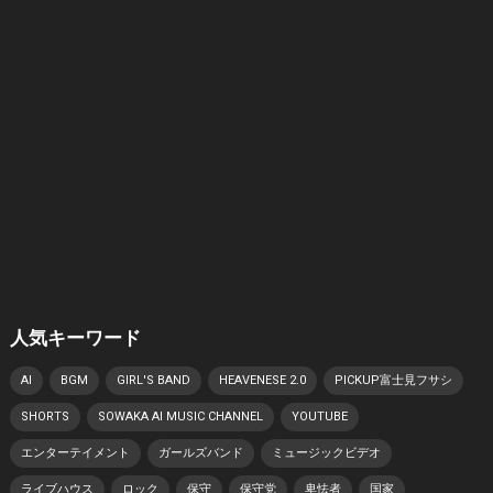
人気キーワード
AI
BGM
GIRL'S BAND
HEAVENESE 2.0
PICKUP富士見フサシ
SHORTS
SOWAKA AI MUSIC CHANNEL
YOUTUBE
エンターテイメント
ガールズバンド
ミュージックビデオ
ライブハウス
ロック
保守
保守党
卑怯者
国家