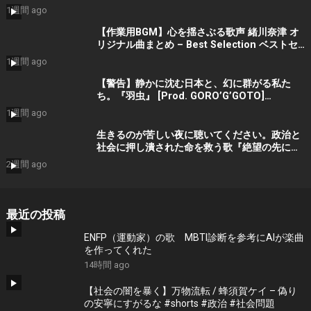
#宮田真尋 #社会問題 #日本政治
1週間 ago
【作業用BGM】心を揺さぶる歌声 緒川奈津 オ
リジナル曲まとめ – Best Selection ベストセ
レクション #shorts #作業用bgm #music #音
1週間 ago
楽
【警告】静かに沈む日本と、幻に群がる私た
ち。『羽虫』 [Prod. GORO’G’GOTO]
#shorts #出水蓮美
1週間 ago
生きるのが苦しい夜に聴いてください。政治と
社会に押し潰された命を救う歌『絶望の先に』
#宮田真尋 #shorts
2週間 ago
最近の投稿
ENFP（運動家）の歌 MBTI診断を参考にAIが楽曲
を作ってくれた
14時間 ago
【社会の闇を暴く】万物流転 / 蜂須賀ケイ – 偽り
の安寧にすがるな #shorts #政治 #社会問題