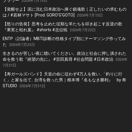
フラワー
2026年7月13日
【覚醒せよ】泥に沈む日本政治へ捧ぐ鎮魂歌｜正したいの求むもの
は / #若林マサト [Prod. GORO’G’GOTO]
2026年7月13日
【怒りの告発】思考を止めた従順な羊たちを叩き起こす反逆の歌
『果実と枯れ葉』 #shorts #志位暁
2026年7月23日
ENTP（討論者）MBTI診断の性格タイプ別にテーマソング作ってみ
た
2026年7月23日
生きるのが苦しい夜に聴いてください。政治と社会に押し潰された
命を救う歌『絶望の先に』 #宮田真尋 #社会問題 #日本政治
2026年
7月31日
【寿ガールズバンド】天皇の命に従わず4万人を救い..「釣りに行
く」と家を出て.. 台湾を救った男｜根本博『名もなき勝利』 by 寿
STUDIO
2026年7月31日