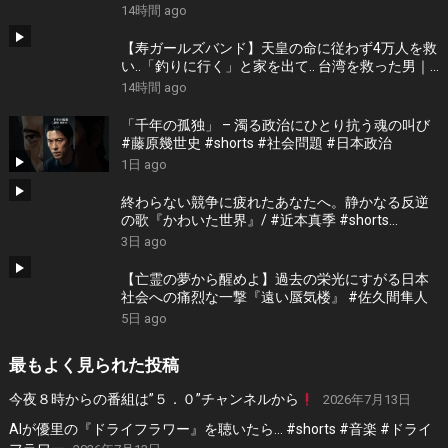
14時間 ago
【寿ガールズバンド】天皇の命に従わず4万人を救
い..「釣りに行く」と家を出て.. 台湾を救った男｜
根本博『名もなき勝利』 by 寿STUDIO
14時間 ago
「千年の孤独」 – 濁る政治にひとり抗う魂の叫び
#藤原幾世史 #shorts #社会問題 #日本政治
1日 ago
終わらない競争に疲れたあなたへ。静かなる反逆
の歌『かわいた世界』/ #近本真季 #shorts
#music
3日 ago
【亡霊の夢から醒めよ】過去の栄光にすがる日本
社会への痛烈な一撃『遠い蜃気楼』 #佐久間隼人
5日 ago
最もよく見られた投稿
今夜８時からの番組は”５．０”チャンネルから
2026年7月13日
AIが優里の『ドライフラワー』を聴いたら… #shorts #音楽 #ドライ