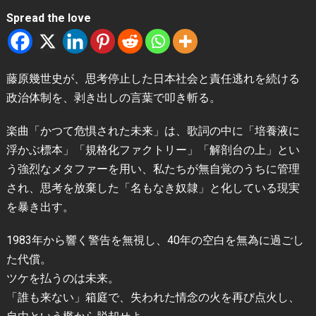
Spread the love
藤原幾世史が、思考停止した日本社会と責任逃れを続ける
政治体制を、剥き出しの言葉で叩き斬る。
楽曲「かつて危惧された未来」は、歌詞の中に「培養液に
浮かぶ標本」「規格化ファクトリー」「解剖台の上」とい
う強烈なメタファーを用い、私たちが無自覚のうちに管理
され、思考を放棄した「名もなき奴隷」と化している現実
を暴き出す。
1983年から響く警告を無視し、40年の空白を無為に過ごし
た代償。
ツケを払うのは未来。
「誰も来ない」箱庭で、失われた情念の火を再び点火し、