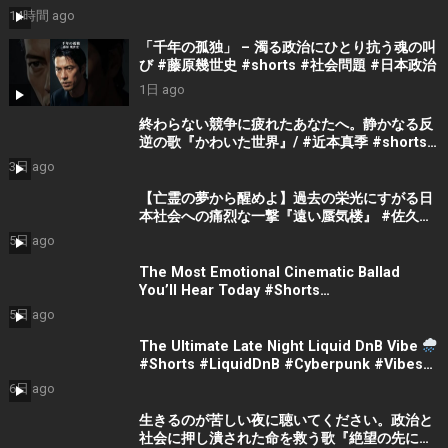
14時間 ago
「千年の孤独」 – 濁る政治にひとり抗う魂の叫
び #藤原幾世史 #shorts #社会問題 #日本政治
1日 ago
終わらない競争に疲れたあなたへ。静かなる反
逆の歌『かわいた世界』/ #近本真季 #shorts
#music
3日 ago
【亡霊の夢から醒めよ】過去の栄光にすがる日
本社会への痛烈な一撃『遠い蜃気楼』 #佐久間
隼人
5日 ago
The Most Emotional Cinematic Ballad
You’ll Hear Today #Shorts
#CinematicMusic #EmotionalVibes #Piano
5日 ago
The Ultimate Late Night Liquid DnB Vibe
#Shorts #LiquidDnB #Cyberpunk #Vibes
#ElectronicMusic
6日 ago
生きるのが苦しい夜に聴いてください。政治と
社会に押し潰された命を救う歌『絶望の先に』