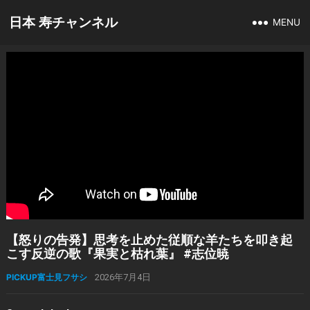
日本 寿チャンネル
MENU
【怒りの告発】思考を止めた従順な羊たちを叩き起
こす反逆の歌『果実と枯れ葉』 #志位暁
PICKUP富士見フサシ
2026年7月4日