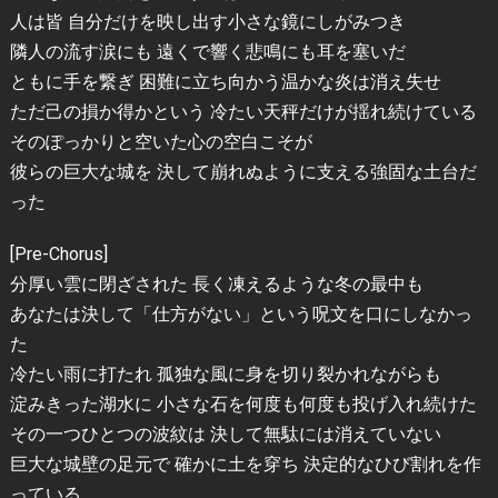
人は皆 自分だけを映し出す小さな鏡にしがみつき
隣人の流す涙にも 遠くで響く悲鳴にも耳を塞いだ
ともに手を繋ぎ 困難に立ち向かう温かな炎は消え失せ
ただ己の損か得かという 冷たい天秤だけが揺れ続けている
そのぽっかりと空いた心の空白こそが
彼らの巨大な城を 決して崩れぬように支える強固な土台だ
った
[Pre-Chorus]
分厚い雲に閉ざされた 長く凍えるような冬の最中も
あなたは決して「仕方がない」という呪文を口にしなかっ
た
冷たい雨に打たれ 孤独な風に身を切り裂かれながらも
淀みきった湖水に 小さな石を何度も何度も投げ入れ続けた
その一つひとつの波紋は 決して無駄には消えていない
巨大な城壁の足元で 確かに土を穿ち 決定的なひび割れを作
っている