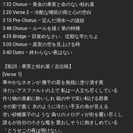
1:32 Chorus – 黄金の果実と命のない枯れ葉
2:20 Verse 2 – 冷酷な嘲笑の雨と心の空白
3:15 Pre-Chorus – 淀んだ湖水への波紋
3:48 Chorus – ルールを描く筆の特権
4:35 Bridge – 目覚めなさい、従順な羊たちよ
5:05 Chorus – 真実の空を見上げる時
5:40 Outro – 終わらない夜はない
【歌詞：果実と枯れ葉 / 志位暁】
[Verse 1]
華やかなネオンが 幾千の星を無残に塗り潰す夜
冷たいアスファルトの上で 私は一人立ち尽くしている
作り物の喜劇に酔いしれ 箱の中で笑い転げる群衆
その影で蠢く 氷のように冷たい手玉の糸が見える
甘い砂糖菓子のような 偽りのメロディが街を覆い尽くし
誰もが自分の小さな檻を 愛おしそうに抱きしめている
「どうせこの夜は明けない」