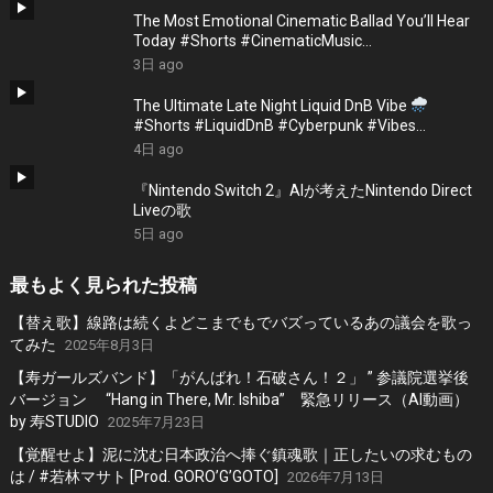
The Most Emotional Cinematic Ballad You’ll Hear
Today #Shorts #CinematicMusic
#EmotionalVibes #Piano
3日 ago
The Ultimate Late Night Liquid DnB Vibe
#Shorts #LiquidDnB #Cyberpunk #Vibes
#ElectronicMusic
4日 ago
『Nintendo Switch 2』AIが考えたNintendo Direct
Liveの歌
5日 ago
最もよく見られた投稿
【替え歌】線路は続くよどこまでもでバズっているあの議会を歌っ
てみた
2025年8月3日
【寿ガールズバンド】「がんばれ！石破さん！２」 ” 参議院選挙後
バージョン “Hang in There, Mr. Ishiba” 緊急リリース（AI動画）
by 寿STUDIO
2025年7月23日
【覚醒せよ】泥に沈む日本政治へ捧ぐ鎮魂歌｜正したいの求むもの
は / #若林マサト [Prod. GORO’G’GOTO]
2026年7月13日