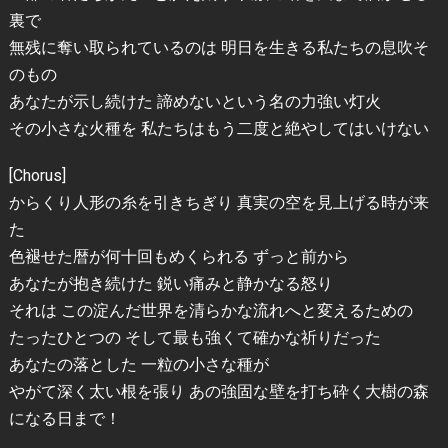
裏で
無残に奪い取られているのは 明日を生きる私たちの息吹そ
のもの
あなたが示し続けた 諦めないという名の力強い灯火
その小さな火種を 私たちはもう二度と絶やしてはいけない
[Chorus]
からくり人形の糸を引きちぎり 真実の空を見上げる時が来
た
色褪せた暦が何十回もめくられる ずっと前から
あなたが抱き続けた 鋭い痛みと静かなる怒り
それは この淀んだ世界を清らかな流れへと変えるための
たったひとつの そして最も強くて確かな祈りだった
あなたの落とした 一粒の小さな種が
やがて深く太い根を張り あの強固な壁を打ち砕く大樹の森
になる日まで！