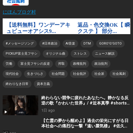
にほんブログ村
#メッセージソング
#日本政治
AI音楽
DTM
GORO'G'GOTO
PICKUP富士見フサシ
オリジナル曲
ストレス
ニュース解説
労働
富士見フサシの反逆
搾取
政権批判
政治批判
現代社会
生きづらさ
社会問題
社会批評
社会派
社会風刺
終わりなき日常
資本主義
終わらない競争に疲れたあなたへ。静かなる反
逆の歌『かわいた世界』/ #近本真季 #shorts
#music
1日 ago
【亡霊の夢から醒めよ】過去の栄光にすがる日
本社会への痛烈な一撃『遠い蜃気楼』 #佐久間
隼人