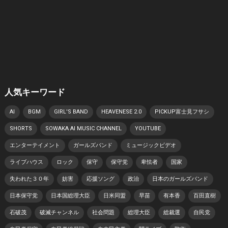
人気キーワード
AI
BGM
GIRL'S BAND
HEAVENESE 2.0
PICKUP富士見フサシ
SHORTS
SOWAKA AI MUSIC CHANNEL
YOUTUBE
エンターテイメント
ガールズバンド
ミュージックビデオ
ライブハウス
ロック
保守
保守党
卑怯者
国家
失われた３０年
妨害
応援ソング
政治
日本のガールズバンド
日本保守党
日本国総理大臣
日米同盟
早苗
有本香
百田直樹
石破茂
破滅チャンネル
社会問題
総理大臣
総裁選
自民党