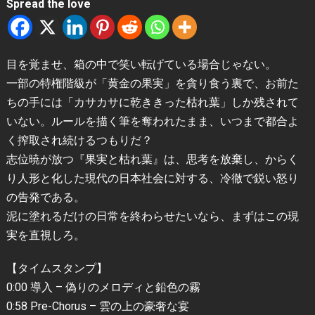
Spread the love
目を覚ませ、箱の中で笑い転げている場合じゃない。
一部の特権階級が「黄金の果実」を貪り食う裏で、お前た
ちの手には「カサカサに乾ききった枯れ葉」しか残されて
いない。ルールを描く筆を奪われたまま、いつまで都合よ
く搾取され続けるつもりだ？
志位暁が放つ『果実と枯れ葉』は、思考を放棄し、からく
り人形と化した現代の日本社会に対する、冷徹で鋭い怒り
の告発である。
泥に塗れるだけの日常を終わらせたいなら、まずはこの現
実を直視しろ。
【タイムスタンプ】
0:00 導入 – 偽りのメロディと鉛色の霧
0:58 Pre-Chorus – 雲の上の豪奢な宴