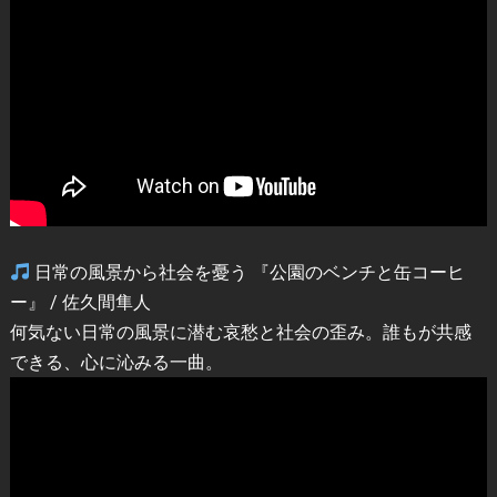
日常の風景から社会を憂う 『公園のベンチと缶コーヒ
ー』 / 佐久間隼人
何気ない日常の風景に潜む哀愁と社会の歪み。誰もが共感
できる、心に沁みる一曲。