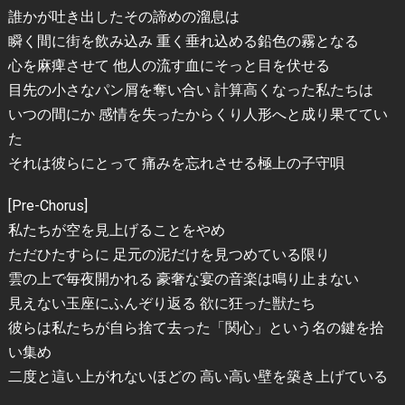
誰かが吐き出したその諦めの溜息は
瞬く間に街を飲み込み 重く垂れ込める鉛色の霧となる
心を麻痺させて 他人の流す血にそっと目を伏せる
目先の小さなパン屑を奪い合い 計算高くなった私たちは
いつの間にか 感情を失ったからくり人形へと成り果ててい
た
それは彼らにとって 痛みを忘れさせる極上の子守唄
[Pre-Chorus]
私たちが空を見上げることをやめ
ただひたすらに 足元の泥だけを見つめている限り
雲の上で毎夜開かれる 豪奢な宴の音楽は鳴り止まない
見えない玉座にふんぞり返る 欲に狂った獣たち
彼らは私たちが自ら捨て去った「関心」という名の鍵を拾
い集め
二度と這い上がれないほどの 高い高い壁を築き上げている