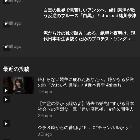
1週間 ago
白黒の世界で息苦しいアンタへ。緒川奈津が歌
う反逆のブルース「白黒」 #shorts #緒川奈津
1週間 ago
泥だらけの靴で踏みしめる、絶望と夜明け。現
代日本を生き抜くためのプロテストソング #吉
門瑠衣
1週間 ago
最近の投稿
終わらない競争に疲れたあなたへ。静かなる反逆
の歌『かわいた世界』/ #近本真季 #shorts
#music
1日 ago
【亡霊の夢から醒めよ】過去の栄光にすがる日本
社会への痛烈な一撃『遠い蜃気楼』 #佐久間隼人
2日 ago
今夜８時からの番組は”５．０”チャンネルから
3日 ago