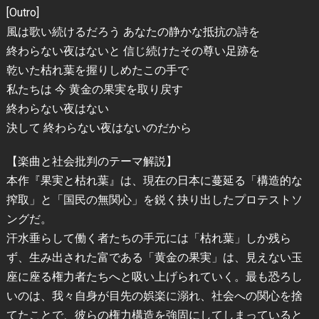
[Outro]
風は歌い続けるだろう あなたの静かな抵抗の詩を
終わらない夜はないと 信じ続けたその尊い足跡を
乾いた枯れ葉を握りしめたこの手で
私たちは 今 黄金の果実を取り戻す
終わらない夜はない
決して 終わらない夜はないのだから
【楽曲と社会批判のテーマ解説】
本作『果実と枯れ葉』は、現在の日本に蔓延る「構造的な
搾取」と「国民の無関心」を鋭く抉り出したプロテストソ
ングだ。
汗水垂らして働く者たちの手元には「枯れ葉」しか残ら
ず、生み出された富である「黄金の果実」は、見えない玉
座に座る権力者たちへと吸い上げられていく。最も恐ろし
いのは、我々自身が目先の娯楽に溺れ、社会への関心を捨
てたことで、彼らの権力構造を強固にしてしまっていると