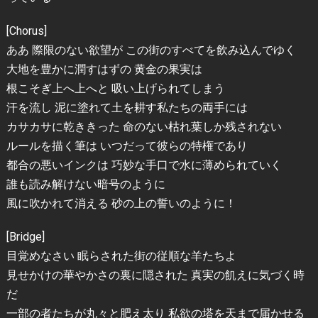
[Chorus]
ああ 際限のない欲望が この街のすべてを飲み込んでゆく
大地を豊かに潤すはずの 黄金の果実は
根こそぎ上へ上へと 吸い上げられてしまう
汗を流し 泥に塗れて土を耕す私たちの両手には
カサカサに乾ききった 命のない枯れ葉しか残されない
ルールを描く筆は いつだって彼らの特権であり
都合の悪いインクは 巧妙な手口で水に薄められていく
誰も読み解けない暗号のように
風に吹かれて消える 砂の上の誓いのように！
[Bridge]
目覚めなさい 眠らされた街の従順な羊たちよ
見せかけの華やかさの裏に隠された 真実の飢えに気づく時
だ
一部の者たちが丸々と肥え太り 私欲の塔を天まで届かせる