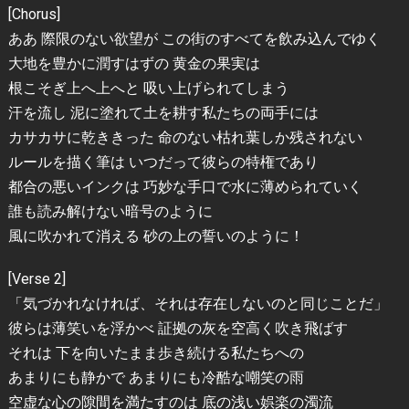
[Chorus]
ああ 際限のない欲望が この街のすべてを飲み込んでゆく
大地を豊かに潤すはずの 黄金の果実は
根こそぎ上へ上へと 吸い上げられてしまう
汗を流し 泥に塗れて土を耕す私たちの両手には
カサカサに乾ききった 命のない枯れ葉しか残されない
ルールを描く筆は いつだって彼らの特権であり
都合の悪いインクは 巧妙な手口で水に薄められていく
誰も読み解けない暗号のように
風に吹かれて消える 砂の上の誓いのように！
[Verse 2]
「気づかれなければ、それは存在しないのと同じことだ」
彼らは薄笑いを浮かべ 証拠の灰を空高く吹き飛ばす
それは 下を向いたまま歩き続ける私たちへの
あまりにも静かで あまりにも冷酷な嘲笑の雨
空虚な心の隙間を満たすのは 底の浅い娯楽の濁流