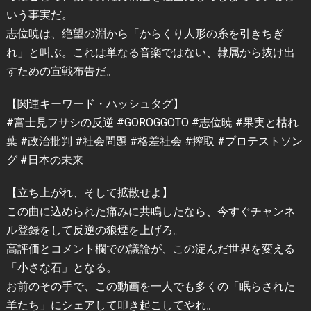
いう事実だ。
志位暁は、絶望の淵から「からくり人形の糸を引きちぎ
れ」と叫ぶ。これは単なる音楽ではない、隷属から抜け出
すための宣戦布告だ。
【関連キーワード・ハッシュタグ】
#富士見フサシの反逆 #GOROGGOTO #志位暁 #果実と枯れ
葉 #政治批判 #社会問題 #格差社会 #搾取 #プロテストソン
グ #日本の未来
【立ち上がれ、そして拡散せよ】
この曲に込められた痛みに共鳴したなら、今すぐチャンネ
ル登録をして反逆の狼煙を上げろ。
高評価とコメント欄での議論が、この淀んだ世界を変える
「小さな石」となる。
お前のその手で、この動画を一人でも多くの「眠らされた
羊たち」にシェアして叩き起こしてやれ。