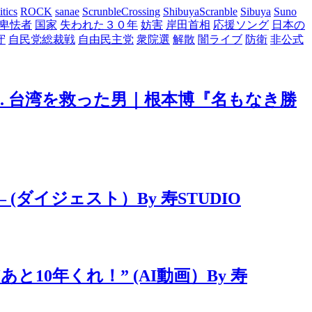
itics
ROCK
sanae
ScrunbleCrossing
ShibuyaScranble
Sibuya
Suno
卑怯者
国家
失われた３０年
妨害
岸田首相
応援ソング
日本の
守
自民党総裁戦
自由民主党
衆院選
解散
闇ライブ
防衛
非公式
. 台湾を救った男｜根本博『名もなき勝
ダイジェスト）By 寿STUDIO
10年くれ！” (AI動画）By 寿