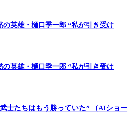
の英雄・樋口季一郎 “私が引き受け
の英雄・樋口季一郎 “私が引き受け
武士たちはもう勝っていた” （AIショー