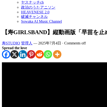
ヤスナッチch
政治のうたアニソン
HEAVENESE 2.0
破滅チャンネル
Sowaka AI Music Channel
【寿GIRLSBAND】縦動画版「早苗を止めるな！」Don’t
寿STUDIO
管理人
—
2025年7月4日
·
Comments off
Spread the love