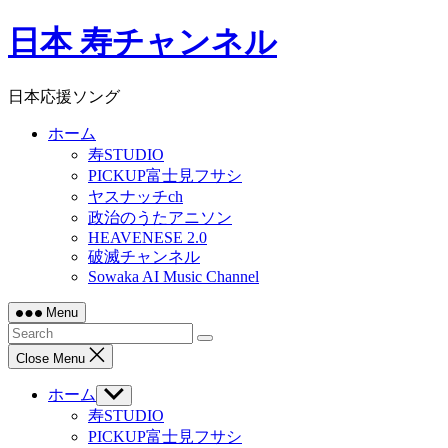
Skip
日本 寿チャンネル
to
content
日本応援ソング
ホーム
寿STUDIO
PICKUP富士見フサシ
ヤスナッチch
政治のうたアニソン
HEAVENESE 2.0
破滅チャンネル
Sowaka AI Music Channel
Menu
Close Menu
ホーム
Show
sub
寿STUDIO
menu
PICKUP富士見フサシ