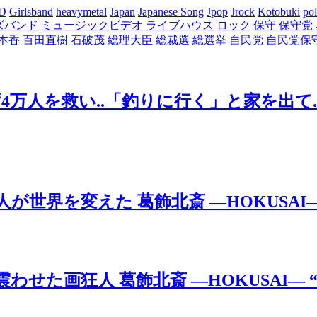
D
Girlsband
heavymetal
Japan
Japanese Song
Jpop
Jrock
Kotobuki
pol
ズバンド
ミュージックビデオ
ライブハウス
ロック
保守
保守党
本香
百田直樹
石破茂
総理大臣
総裁選
総選挙
自民党
自民党保
万人を救い..「釣りに行く」と家を出て.
界を変えた 葛飾北斎 ―HOKUSAI― (
た画狂人 葛飾北斎 ―HOKUSAI― “あと