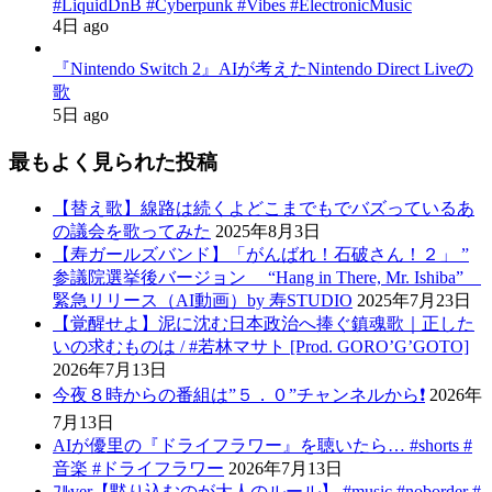
#LiquidDnB #Cyberpunk #Vibes #ElectronicMusic
4日 ago
『Nintendo Switch 2』AIが考えたNintendo Direct Liveの
歌
5日 ago
最もよく見られた投稿
【替え歌】線路は続くよどこまでもでバズっているあ
の議会を歌ってみた
2025年8月3日
【寿ガールズバンド】「がんばれ！石破さん！２」 ”
参議院選挙後バージョン “Hang in There, Mr. Ishiba”
緊急リリース（AI動画）by 寿STUDIO
2025年7月23日
【覚醒せよ】泥に沈む日本政治へ捧ぐ鎮魂歌｜正した
いの求むものは / #若林マサト [Prod. GORO’G’GOTO]
2026年7月13日
今夜８時からの番組は”５．０”チャンネルから❗️
2026年
7月13日
AIが優里の『ドライフラワー』を聴いたら… #shorts #
音楽 #ドライフラワー
2026年7月13日
ﾌﾙver【黙り込むのが大人のルール】 #music #noborder #