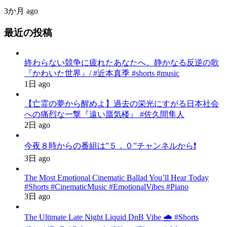
3か月 ago
最近の投稿
終わらない競争に疲れたあなたへ。静かなる反逆の歌
『かわいた世界』/ #近本真季 #shorts #music
1日 ago
【亡霊の夢から醒めよ】過去の栄光にすがる日本社会
への痛烈な一撃『遠い蜃気楼』 #佐久間隼人
2日 ago
今夜８時からの番組は”５．０”チャンネルから❗️
3日 ago
The Most Emotional Cinematic Ballad You’ll Hear Today
#Shorts #CinematicMusic #EmotionalVibes #Piano
3日 ago
The Ultimate Late Night Liquid DnB Vibe 🌧️ #Shorts