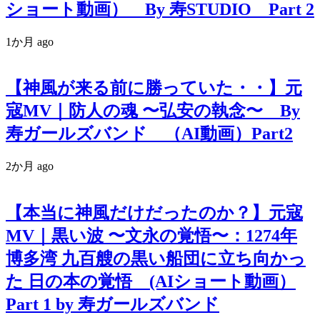
ショート動画） By 寿STUDIO Part 2
1か月 ago
【神風が来る前に勝っていた・・】元
寇MV｜防人の魂 〜弘安の執念〜 By
寿ガールズバンド （AI動画）Part2
2か月 ago
【本当に神風だけだったのか？】元寇
MV｜黒い波 〜文永の覚悟〜：1274年
博多湾 九百艘の黒い船団に立ち向かっ
た 日の本の覚悟 (AIショート動画）
Part 1 by 寿ガールズバンド