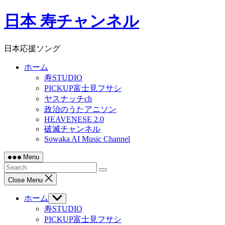
Skip
日本 寿チャンネル
to
content
日本応援ソング
ホーム
寿STUDIO
PICKUP富士見フサシ
ヤスナッチch
政治のうたアニソン
HEAVENESE 2.0
破滅チャンネル
Sowaka AI Music Channel
Menu
Close Menu
ホーム
Show
sub
寿STUDIO
menu
PICKUP富士見フサシ