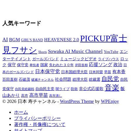
人気キーワード
PICKUP富士
AI
BGM
HEAVENESE 2.0
GIRL'S BAND
見フサシ
Sowaka AI Music Channel
エン
YouTube
Shorts
ターテイメント
ミュージックビデオ
ロッ
ガールズバンド
ライブハウス
応援ソング
保守
政治
ク
保守党
国家
卑怯者
失われた３０年
日
岸田首相
日本保守党
有本香
日本国総理大臣
日米同盟
早苗
本のガールズバンド
自民党
百田直樹
社会問題
総理大臣
総裁選
石破茂
自民
破滅チャンネル
音楽
飯
非公式応援歌
党保守
自由民主党
防衛
自民党総裁戦
闇ライブ
高市早苗
山あかり
高市
高市潰し
© 2026 日本 寿チャンネル -
WordPress Theme
by
WPEnjoy
ホーム
プライバシーポリシー
著作権・肖像権について
サイトマップ