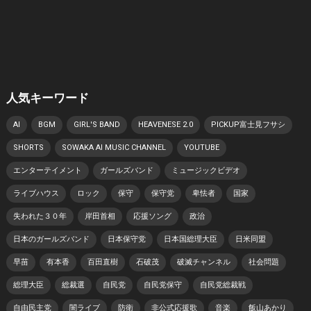
人気キーワード
AI
BGM
GIRL'S BAND
HEAVENESE 2.0
PICKUP富士見フサシ
SHORTS
SOWAKA AI MUSIC CHANNEL
YOUTUBE
エンターテイメント
ガールズバンド
ミュージックビデオ
ライブハウス
ロック
保守
保守党
卑怯者
国家
失われた３０年
岸田首相
応援ソング
政治
日本のガールズバンド
日本保守党
日本国総理大臣
日米同盟
早苗
有本香
百田直樹
石破茂
破滅チャンネル
社会問題
総理大臣
総裁選
自民党
自民党保守
自民党総裁戦
自由民主党
闇ライブ
防衛
非公式応援歌
音楽
飯山あかり