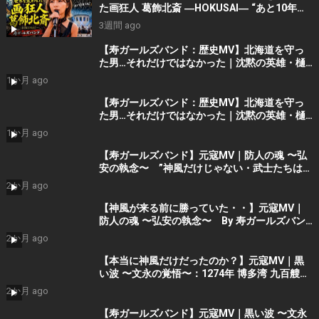
た画狂人 葛飾北斎 ―HOKUSAI― “あと10年く
れ！” (AI動画）By 寿STUDIO
3週間 ago
【寿ガールズバンド：歴史MV】北海道を守っ
た男…それだけではなかった｜沈黙の英雄・樋
口季一郎 “私が引き受けた” By 寿STUDIO
1か月 ago
【寿ガールズバンド：歴史MV】北海道を守っ
た男…それだけではなかった｜沈黙の英雄・樋
口季一郎 “私が引き受けた” By 寿STUDIO
1か月 ago
【寿ガールズバンド】元寇MV｜防人の魂 〜弘
安の執念〜 ”神風だけじゃない・武士たちはも
う勝っていた” （AIショート動画） By 寿
2か月 ago
STUDIO Part 2
【神風が来る前に勝っていた・・】元寇MV｜
防人の魂 〜弘安の執念〜 By 寿ガールズバン
ド （AI動画）Part2
2か月 ago
【本当に神風だけだったのか？】元寇MV｜黒
い波 〜文永の覚悟〜：1274年 博多湾 九百艘の
黒い船団に立ち向かった 日の本の覚悟 (AIシ
2か月 ago
ョート動画）Part 1 by 寿ガールズバンド
【寿ガールズバンド】元寇MV｜黒い波 〜文永