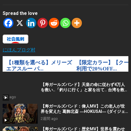
Spread the love
にほんブログ村
【寿ガールズバンド】天皇の命に従わず4万人
を救い..「釣りに行く」と家を出て.. 台湾を救っ
た男｜根本博『名もなき勝利』 by 寿STUDIO
7日 ago
【寿ガールズバンド：偉人MV】この老人が世
界を変えた 葛飾北斎 ―HOKUSAI― (ダイジェ
スト）By 寿STUDIO
2週間 ago
【寿ガールズバンド：歴史MV】世界を震わせ