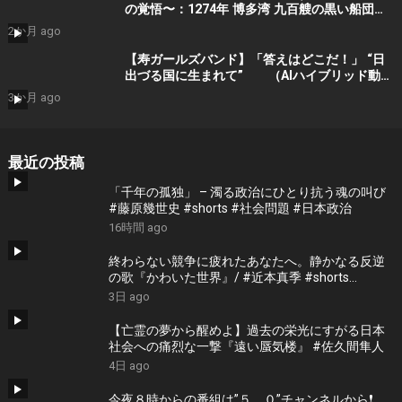
の覚悟〜：1274年 博多湾 九百艘の黒い船団に
立ち向かった 日の本の覚悟 (AI動画）Part 1
2か月 ago
by 寿STDIO
【寿ガールズバンド】「答えはどこだ！」 “日
出づる国に生まれて” （AIハイブリッド動
画） by 寿STUDIO （Guitar : Yoshino
3か月 ago
-Lynch) プロモーションショート
最近の投稿
「千年の孤独」 – 濁る政治にひとり抗う魂の叫び
#藤原幾世史 #shorts #社会問題 #日本政治
16時間 ago
終わらない競争に疲れたあなたへ。静かなる反逆
の歌『かわいた世界』/ #近本真季 #shorts
#music
3日 ago
【亡霊の夢から醒めよ】過去の栄光にすがる日本
社会への痛烈な一撃『遠い蜃気楼』 #佐久間隼人
4日 ago
今夜８時からの番組は”５．０”チャンネルから❗️