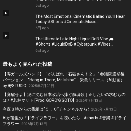
5日 ago
The Most Emotional Cinematic Ballad You’ll Hear
Today #Shorts #CinematicMusic
#EmotionalVibes #Piano
5日 ago
The Ultimate Late Night Liquid DnB Vibe 🌧️
#Shorts #LiquidDnB #Cyberpunk #Vibes
#ElectronicMusic
6日 ago
最もよく見られた投稿
【寿ガールズバンド】「がんばれ！石破さん！２」 ” 参議院選挙後
バージョン “Hang in There, Mr. Ishiba” 緊急リリース（AI動画）
by 寿STUDIO
2025年7月23日
【覚醒せよ】泥に沈む日本政治へ捧ぐ鎮魂歌｜正したいの求むもの
は / #若林マサト [Prod. GORO’G’GOTO]
2026年7月13日
今夜８時からの番組は”５．０”チャンネルから❗️
2026年7月13日
AIが優里の『ドライフラワー』を聴いたら… #shorts #音楽 #ドライ
フラワー
2026年7月13日