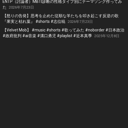
ENTP（討論者）MBTI診断の性格タイプ別にテーマソング作ってみ
た
2026年7月23日
【怒りの告発】思考を止めた従順な羊たちを叩き起こす反逆の歌
『果実と枯れ葉』 #shorts #志位暁
2026年7月23日
【Velvet Mob】 #music #shorts #歌ってみた #noborder #日本政治
#政府批判 #ai音楽 #溝口勇児 #playlist #近本真季
2025年12月8日