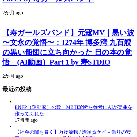
2か月 ago
【寿ガールズバンド】元寇MV｜黒い波
〜文永の覚悟〜：1274年 博多湾 九百艘
の黒い船団に立ち向かった 日の本の覚
悟 (AI動画）Part 1 by 寿STDIO
2か月 ago
最近の投稿
ENFP（運動家）の歌 MBTI診断を参考にAIが楽曲を
作ってくれた
17時間 ago
【社会の闇を暴く】万物流転 / 蜂須賀ケイ – 偽りの安