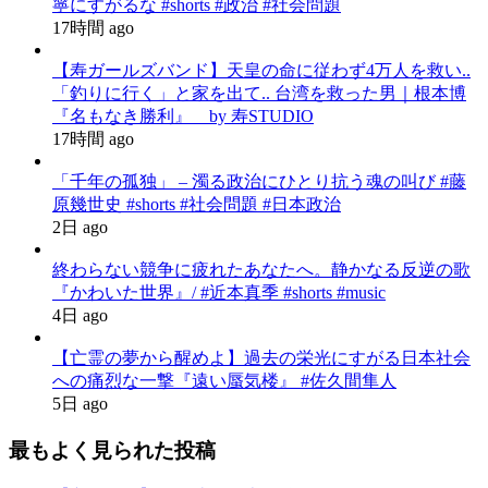
寧にすがるな #shorts #政治 #社会問題
17時間 ago
【寿ガールズバンド】天皇の命に従わず4万人を救い..
「釣りに行く」と家を出て.. 台湾を救った男｜根本博
『名もなき勝利』 by 寿STUDIO
17時間 ago
「千年の孤独」 – 濁る政治にひとり抗う魂の叫び #藤
原幾世史 #shorts #社会問題 #日本政治
2日 ago
終わらない競争に疲れたあなたへ。静かなる反逆の歌
『かわいた世界』/ #近本真季 #shorts #music
4日 ago
【亡霊の夢から醒めよ】過去の栄光にすがる日本社会
への痛烈な一撃『遠い蜃気楼』 #佐久間隼人
5日 ago
最もよく見られた投稿