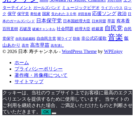
YouTube
エン
Shorts
ターテイメント
ガールズバンド
ミュージックビデオ
ロッ
ライブハウス
応援ソング
政治
ク
保守
保守党
国家
失われた３０年
卑怯者
日
岸田首相
日本保守党
有本香
日本国総理大臣
日米同盟
早苗
本のガールズバンド
自民党
百田直樹
石破茂
社会問題
総理大臣
総裁選
自民
破滅チャンネル
音楽
飯
非公式応援歌
党保守
自由民主党
防衛
自民党総裁戦
闇ライブ
高市早苗
山あかり
高市
高市潰し
© 2026 日本 寿チャンネル -
WordPress Theme
by
WPEnjoy
ホーム
プライバシーポリシー
著作権・肖像権について
サイトマップ
クッキーは、当社のウェブサイト上でお客様に最高のエクス
ペリエンスを提供するために使用しています。 当サイトの
ご利用を継続された場合、ご満足いただけたものと判断させ
ていただきます。
OK