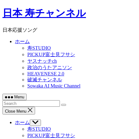
Skip
日本 寿チャンネル
to
content
日本応援ソング
ホーム
寿STUDIO
PICKUP富士見フサシ
ヤスナッチch
政治のうたアニソン
HEAVENESE 2.0
破滅チャンネル
Sowaka AI Music Channel
Menu
Close Menu
ホーム
Show
sub
寿STUDIO
menu
PICKUP富士見フサシ