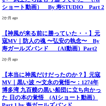
ショート動画） By 寿STUDIO Part 2
2か月 ago
【神風が来る前に勝っていた・・】元
寇MV｜防人の魂 〜弘安の執念〜 By
寿ガールズバンド （AI動画）Part2
2か月 ago
【本当に神風だけだったのか？】元寇
MV｜黒い波 〜文永の覚悟〜：1274年
博多湾 九百艘の黒い船団に立ち向かっ
た 日の本の覚悟 (AIショート動画）
Part 1 by 寿ガールズバンド