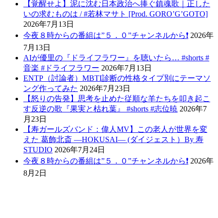
【覚醒せよ】泥に沈む日本政治へ捧ぐ鎮魂歌｜正した
いの求むものは / #若林マサト [Prod. GORO’G’GOTO]
2026年7月13日
今夜８時からの番組は”５．０”チャンネルから❗️
2026年
7月13日
AIが優里の『ドライフラワー』を聴いたら… #shorts #
音楽 #ドライフラワー
2026年7月13日
ENTP（討論者）MBTI診断の性格タイプ別にテーマソ
ング作ってみた
2026年7月23日
【怒りの告発】思考を止めた従順な羊たちを叩き起こ
す反逆の歌『果実と枯れ葉』 #shorts #志位暁
2026年7
月23日
【寿ガールズバンド：偉人MV】この老人が世界を変
えた 葛飾北斎 ―HOKUSAI― (ダイジェスト）By 寿
STUDIO
2026年7月24日
今夜８時からの番組は”５．０”チャンネルから❗️
2026年
8月2日