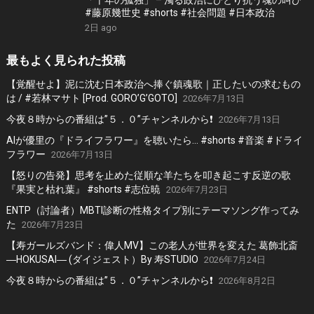
「千年の孤独」 – 濁る政治にひとり抗う魂の叫び
#藤原幾世史 #shorts #社会問題 #日本政治
2日 ago
最もよく見られた投稿
【覚醒せよ】泥に沈む日本政治へ捧ぐ鎮魂歌｜正したいの求むもの
は / #若林マサト [Prod. GORO’G’GOTO]
2026年7月13日
今夜８時からの番組は”５．０”チャンネルから❗️
2026年7月13日
AIが優里の『ドライフラワー』を聴いたら… #shorts #音楽 #ドライ
フラワー
2026年7月13日
【怒りの告発】思考を止めた従順な羊たちを叩き起こす反逆の歌
『果実と枯れ葉』 #shorts #志位暁
2026年7月23日
ENTP（討論者）MBTI診断の性格タイプ別にテーマソング作ってみ
た
2026年7月23日
【寿ガールズバンド：偉人MV】この老人が世界を変えた 葛飾北斎
―HOKUSAI― (ダイジェスト）By 寿STUDIO
2026年7月24日
今夜８時からの番組は”５．０”チャンネルから❗️
2026年8月2日