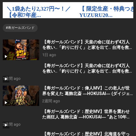
#寿ガールズバンド
【寿ガールズバンド】天皇の命に従わず4万人
を救い..「釣りに行く」と家を出て.. 台湾を救っ
た男｜根本博『名もなき勝利』 by 寿STUDIO
1日 ago
【寿ガールズバンド】天皇の命に従わず4万人
を救い..「釣りに行く」と家を出て.. 台湾を救っ
た男｜根本博『名もなき勝利』 by 寿STUDIO
1週間 ago
【寿ガールズバンド：偉人MV】この老人が世
界を変えた 葛飾北斎 ―HOKUSAI― (ダイジェ
スト）By 寿STUDIO
2週間 ago
【寿ガールズバンド：歴史MV】世界を震わせ
た画狂人 葛飾北斎 ―HOKUSAI― “あと10年く
れ！” (AI動画）By 寿STUDIO
3週間 ago
【寿ガールズバンド：歴史MV】北海道を守っ