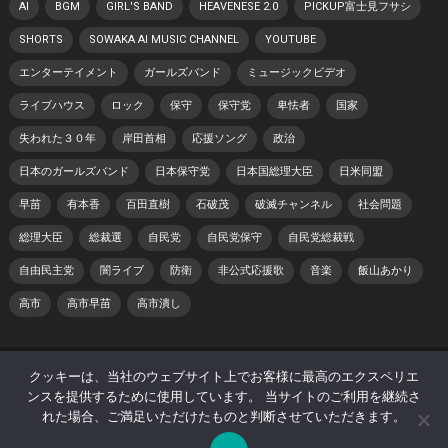
AI
BGM
GIRL'S BAND
HEAVENESE 2.0
PICKUP富士見フサシ
SHORTS
SOWAKA AI MUSIC CHANNEL
YOUTUBE
エンターテイメント
ガールズバンド
ミュージックビデオ
ライブハウス
ロック
保守
保守党
卑怯者
国家
失われた３０年
岸田首相
応援ソング
政治
日本のガールズバンド
日本保守党
日本国総理大臣
日米同盟
早苗
有本香
百田直樹
石破茂
破滅チャンネル
社会問題
総理大臣
総裁選
自民党
自民党保守
自民党総裁戦
自由民主党
闇ライブ
防衛
非公式応援歌
音楽
飯山あかり
高市
高市早苗
高市潰し
© 2026 日本 寿チャンネル -
WordPress Theme
by
WPEnjoy
クッキーは、当社のウェブサイト上でお客様に最高のエクスペリエ
ンスを提供するために使用しています。 当サイトのご利用を継続さ
ホーム
プライバシーポリシー
著作権・肖像権について
れた場合、ご満足いただけたものと判断させていただきます。
サイトマップ