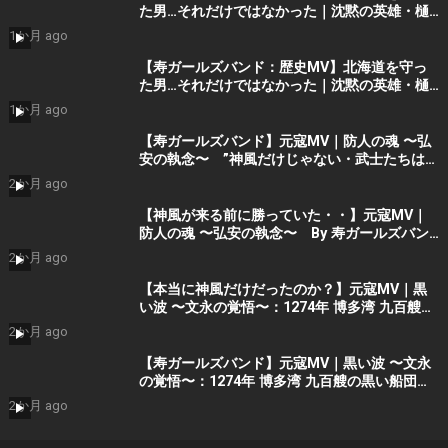
た男…それだけではなかった｜沈黙の英雄・樋
口季一郎 “私が引き受けた” By 寿STUDIO
1か月 ago
【寿ガールズバンド：歴史MV】北海道を守っ
た男…それだけではなかった｜沈黙の英雄・樋
口季一郎 “私が引き受けた” By 寿STUDIO
1か月 ago
【寿ガールズバンド】元寇MV｜防人の魂 〜弘
安の執念〜 ”神風だけじゃない・武士たちはも
う勝っていた” （AIショート動画） By 寿
2か月 ago
STUDIO Part 2
【神風が来る前に勝っていた・・】元寇MV｜
防人の魂 〜弘安の執念〜 By 寿ガールズバン
ド （AI動画）Part2
2か月 ago
【本当に神風だけだったのか？】元寇MV｜黒
い波 〜文永の覚悟〜：1274年 博多湾 九百艘の
黒い船団に立ち向かった 日の本の覚悟 (AIシ
2か月 ago
ョート動画）Part 1 by 寿ガールズバンド
【寿ガールズバンド】元寇MV｜黒い波 〜文永
の覚悟〜：1274年 博多湾 九百艘の黒い船団に
立ち向かった 日の本の覚悟 (AI動画）Part 1
2か月 ago
by 寿STDIO