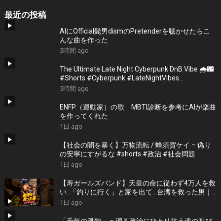
最近の投稿
AIにOfficial髭男dismのPretenderを聴かせたらこ
んな曲を作った
5時間 ago
The Ultimate Late Night Cyberpunk DnB Vibe 🌧️🌃
#Shorts #Cyberpunk #LateNightVibes
#ElectronicMusic
5時間 ago
ENFP（運動家）の歌 MBTI診断を参考にAIが楽曲
を作ってくれた
1日 ago
【社会の闇を暴く】万物流転 / 蜂須賀ケイ – 偽り
の安寧にすがるな #shorts #政治 #社会問題
1日 ago
【寿ガールズバンド】天皇の命に従わず4万人を救
い..「釣りに行く」と家を出て.. 台湾を救った男｜
根本博『名もなき勝利』 by 寿STUDIO
1日 ago