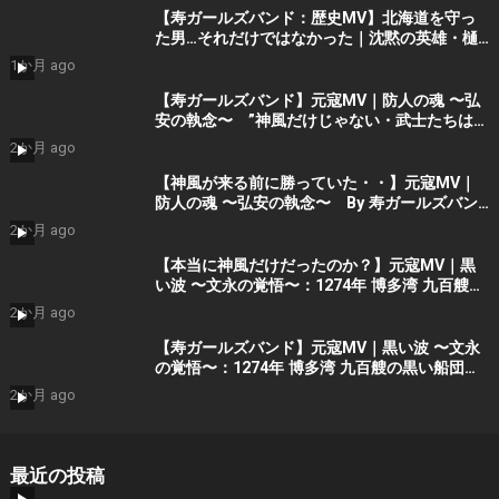
【寿ガールズバンド：歴史MV】北海道を守っ
た男…それだけではなかった｜沈黙の英雄・樋
口季一郎 “私が引き受けた” By 寿STUDIO
1か月 ago
【寿ガールズバンド】元寇MV｜防人の魂 〜弘
安の執念〜 ”神風だけじゃない・武士たちはも
う勝っていた” （AIショート動画） By 寿
2か月 ago
STUDIO Part 2
【神風が来る前に勝っていた・・】元寇MV｜
防人の魂 〜弘安の執念〜 By 寿ガールズバン
ド （AI動画）Part2
2か月 ago
【本当に神風だけだったのか？】元寇MV｜黒
い波 〜文永の覚悟〜：1274年 博多湾 九百艘の
黒い船団に立ち向かった 日の本の覚悟 (AIシ
2か月 ago
ョート動画）Part 1 by 寿ガールズバンド
【寿ガールズバンド】元寇MV｜黒い波 〜文永
の覚悟〜：1274年 博多湾 九百艘の黒い船団に
立ち向かった 日の本の覚悟 (AI動画）Part 1
2か月 ago
by 寿STDIO
最近の投稿