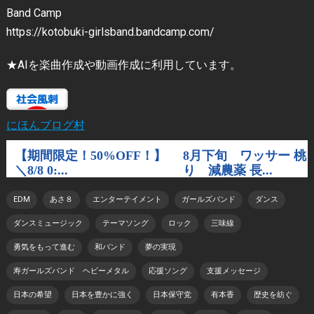
Band Camp
https://kotobuki-girlsband.bandcamp.com/
★AIを楽曲作成や動画作成に利用しています。
にほんブログ村
EDM
あさ８
エンターテイメント
ガールズバンド
ダンス
ダンスミュージック
テーマソング
ロック
三味線
勇気をもって進む
和バンド
夢の実現
寿ガールズバンド ヘビーメタル
応援ソング
支援メッセージ
日本の希望
日本を豊かに強く
日本保守党
有本香
歴史を紡ぐ