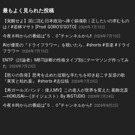
最もよく見られた投稿
【覚醒せよ】泥に沈む日本政治へ捧ぐ鎮魂歌｜正したいの求むもの
は / #若林マサト [Prod. GORO’G’GOTO]
2026年7月13日
今夜８時からの番組は”５．０”チャンネルから❗️
2026年7月13日
AIが優里の『ドライフラワー』を聴いたら… #shorts #音楽 #ドライ
フラワー
2026年7月13日
ENTP（討論者）MBTI診断の性格タイプ別にテーマソング作ってみ
た
2026年7月23日
【怒りの告発】思考を止めた従順な羊たちを叩き起こす反逆の歌
『果実と枯れ葉』 #shorts #志位暁
2026年7月23日
【寿ガールズバンド：偉人MV】この老人が世界を変えた 葛飾北斎
―HOKUSAI― (ダイジェスト）By 寿STUDIO
2026年7月24日
今夜８時からの番組は”５．０”チャンネルから❗️
2026年8月2日