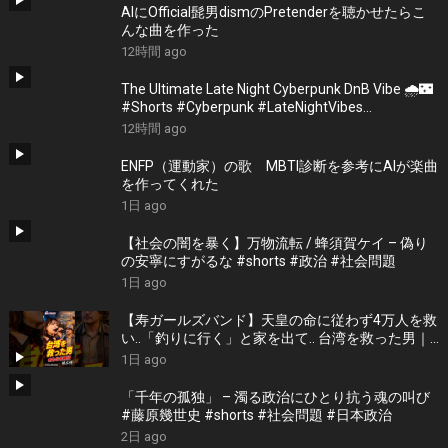
AIにOfficial髭男dismのPretenderを聴かせたらこ
んな曲を作った
12時間 ago
The Ultimate Late Night Cyberpunk DnB Vibe 🌧️🌃
#Shorts #Cyberpunk #LateNightVibes
#ElectronicMusic
12時間 ago
ENFP（運動家）の歌 MBTI診断を参考にAIが楽曲
を作ってくれた
1日 ago
【社会の闇を暴く】万物流転 / 蜂須賀ケイ – 偽り
の安寧にすがるな #shorts #政治 #社会問題
1日 ago
【寿ガールズバンド】天皇の命に従わず4万人を救
い..「釣りに行く」と家を出て.. 台湾を救った男｜
根本博『名もなき勝利』 by 寿STUDIO
1日 ago
「千年の孤独」 – 濁る政治にひとり抗う魂の叫び
#藤原幾世史 #shorts #社会問題 #日本政治
2日 ago