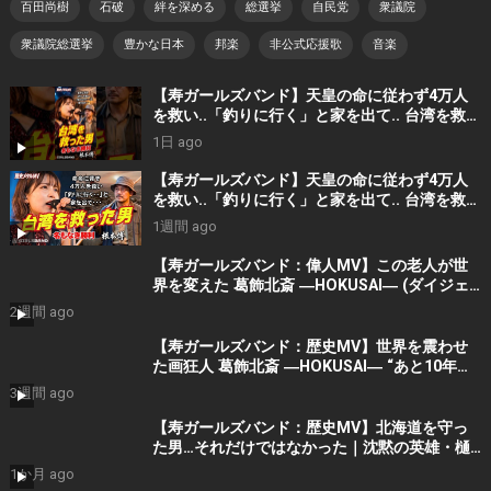
百田尚樹
石破
絆を深める
総選挙
自民党
衆議院
衆議院総選挙
豊かな日本
邦楽
非公式応援歌
音楽
【寿ガールズバンド】天皇の命に従わず4万人
を救い..「釣りに行く」と家を出て.. 台湾を救っ
た男｜根本博『名もなき勝利』 by 寿STUDIO
1日 ago
【寿ガールズバンド】天皇の命に従わず4万人
を救い..「釣りに行く」と家を出て.. 台湾を救っ
た男｜根本博『名もなき勝利』 by 寿STUDIO
1週間 ago
【寿ガールズバンド：偉人MV】この老人が世
界を変えた 葛飾北斎 ―HOKUSAI― (ダイジェ
スト）By 寿STUDIO
2週間 ago
【寿ガールズバンド：歴史MV】世界を震わせ
た画狂人 葛飾北斎 ―HOKUSAI― “あと10年く
れ！” (AI動画）By 寿STUDIO
3週間 ago
【寿ガールズバンド：歴史MV】北海道を守っ
た男…それだけではなかった｜沈黙の英雄・樋
口季一郎 “私が引き受けた” By 寿STUDIO
1か月 ago