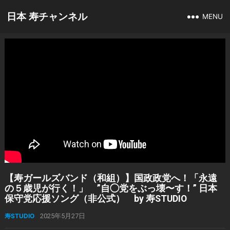
日本 寿チャンネル
MENU
【寿ガールズバンド（和組）】国政政党へ！「永遠
の５歳児が行く！」 ”自◯党をぶっ壊〜す！” 日本
保守党応援ソング（非公式） by 寿STUDIO
寿STUDIO
2025年5月27日