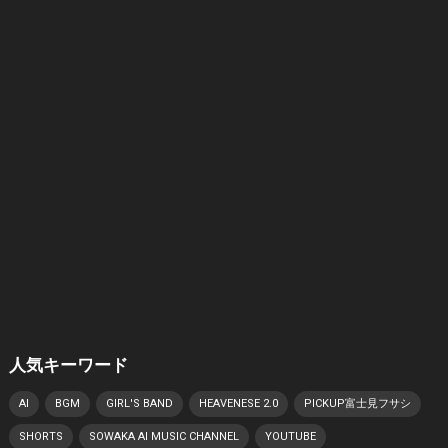
人気キーワード
AI
BGM
GIRL'S BAND
HEAVENESE 2.0
PICKUP富士見フサシ
SHORTS
SOWAKA AI MUSIC CHANNEL
YOUTUBE