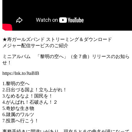
★寿ガールズバンド ストリーミング＆ダウンロード
メジャー配信サービスのご紹介
ミニアルバム 「黎明の空へ」（全７曲）リリースのお知ら
せ！
https://lnk.to/JtaBlB
1.黎明の空へ
2.日出づる国よ！立ち上がれ！
3.なめるなよ！国民を！
4.がんばれ！石破さん！２
5.奇妙な生き物
6.隷属のワルツ
7.投票へ行こう！
事務手続きに間違いがあり、現在５と６の曲名が逆になって