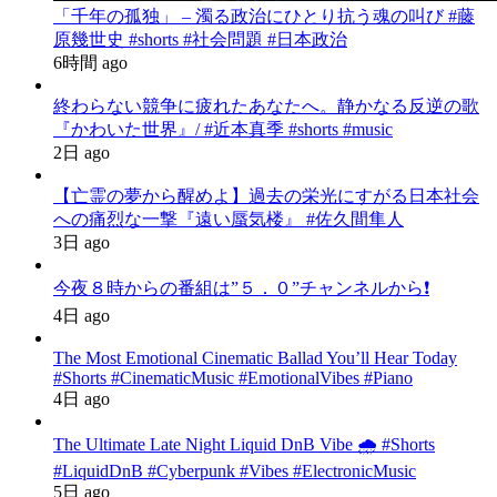
「千年の孤独」 – 濁る政治にひとり抗う魂の叫び #藤
原幾世史 #shorts #社会問題 #日本政治
6時間 ago
終わらない競争に疲れたあなたへ。静かなる反逆の歌
『かわいた世界』/ #近本真季 #shorts #music
2日 ago
【亡霊の夢から醒めよ】過去の栄光にすがる日本社会
への痛烈な一撃『遠い蜃気楼』 #佐久間隼人
3日 ago
今夜８時からの番組は”５．０”チャンネルから❗️
4日 ago
The Most Emotional Cinematic Ballad You’ll Hear Today
#Shorts #CinematicMusic #EmotionalVibes #Piano
4日 ago
The Ultimate Late Night Liquid DnB Vibe 🌧️ #Shorts
#LiquidDnB #Cyberpunk #Vibes #ElectronicMusic
5日 ago