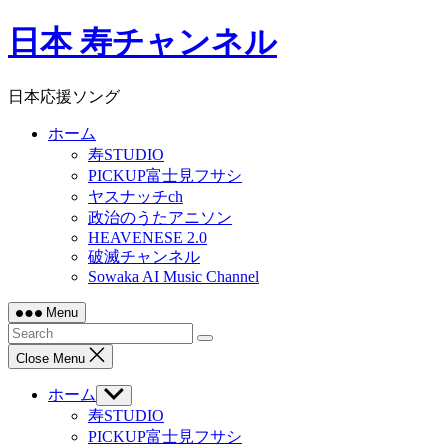
Skip
日本 寿チャンネル
to
content
日本応援ソング
ホーム
寿STUDIO
PICKUP富士見フサシ
ヤスナッチch
政治のうたアニソン
HEAVENESE 2.0
破滅チャンネル
Sowaka AI Music Channel
Menu
Close Menu
ホーム
Show
sub
寿STUDIO
menu
PICKUP富士見フサシ