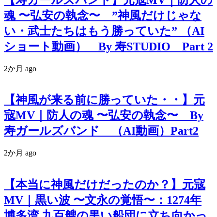
魂 〜弘安の執念〜 ”神風だけじゃな
い・武士たちはもう勝っていた” （AI
ショート動画） By 寿STUDIO Part 2
2か月 ago
【神風が来る前に勝っていた・・】元
寇MV｜防人の魂 〜弘安の執念〜 By
寿ガールズバンド （AI動画）Part2
2か月 ago
【本当に神風だけだったのか？】元寇
MV｜黒い波 〜文永の覚悟〜：1274年
博多湾 九百艘の黒い船団に立ち向かっ