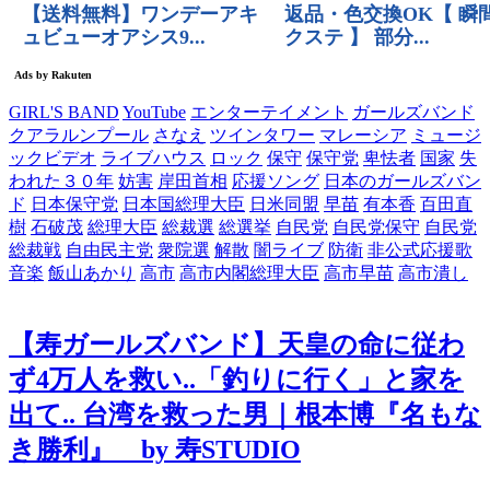
GIRL'S BAND
YouTube
エンターテイメント
ガールズバンド
クアラルンプール
さなえ
ツインタワー
マレーシア
ミュージ
ックビデオ
ライブハウス
ロック
保守
保守党
卑怯者
国家
失
われた３０年
妨害
岸田首相
応援ソング
日本のガールズバン
ド
日本保守党
日本国総理大臣
日米同盟
早苗
有本香
百田直
樹
石破茂
総理大臣
総裁選
総選挙
自民党
自民党保守
自民党
総裁戦
自由民主党
衆院選
解散
闇ライブ
防衛
非公式応援歌
音楽
飯山あかり
高市
高市内閣総理大臣
高市早苗
高市潰し
【寿ガールズバンド】天皇の命に従わ
ず4万人を救い..「釣りに行く」と家を
出て.. 台湾を救った男｜根本博『名もな
き勝利』 by 寿STUDIO