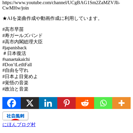
https://www.youtube.com/channel/UCgBAG1Sm2ZaMZVJIi-
CwMHw/join
★AIを楽曲作成や動画作成に利用しています。
#高市早苗
#寿ガールズバンド
#高市内閣総理大臣
#japanisback
＃日本復活
#sanaetakaichi
#Don’tLetItFall
#自由を守れ
#日本よ目覚めよ
#覚悟の音楽
#政治と音楽
にほんブログ村