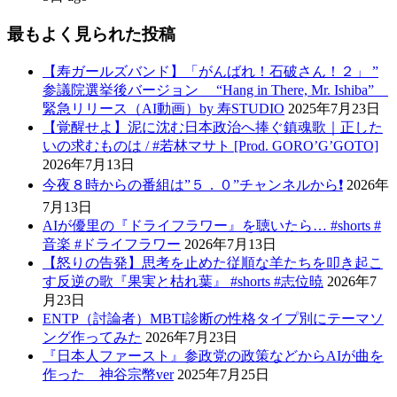
最もよく見られた投稿
【寿ガールズバンド】「がんばれ！石破さん！２」 ”
参議院選挙後バージョン “Hang in There, Mr. Ishiba”
緊急リリース（AI動画）by 寿STUDIO
2025年7月23日
【覚醒せよ】泥に沈む日本政治へ捧ぐ鎮魂歌｜正した
いの求むものは / #若林マサト [Prod. GORO’G’GOTO]
2026年7月13日
今夜８時からの番組は”５．０”チャンネルから❗️
2026年
7月13日
AIが優里の『ドライフラワー』を聴いたら… #shorts #
音楽 #ドライフラワー
2026年7月13日
【怒りの告発】思考を止めた従順な羊たちを叩き起こ
す反逆の歌『果実と枯れ葉』 #shorts #志位暁
2026年7
月23日
ENTP（討論者）MBTI診断の性格タイプ別にテーマソ
ング作ってみた
2026年7月23日
『日本人ファースト』参政党の政策などからAIが曲を
作った 神谷宗幣ver
2025年7月25日