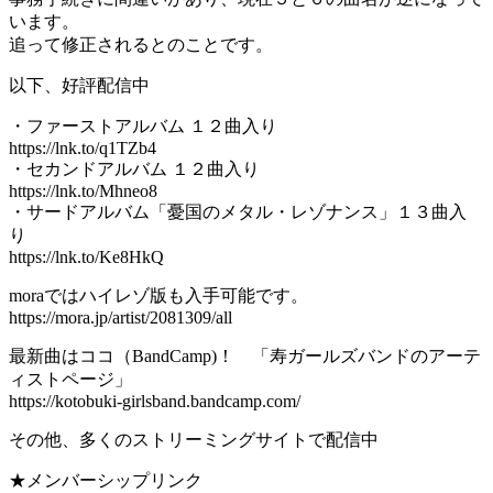
います。
追って修正されるとのことです。
以下、好評配信中
・ファーストアルバム １２曲入り
https://lnk.to/q1TZb4
・セカンドアルバム １２曲入り
https://lnk.to/Mhneo8
・サードアルバム「憂国のメタル・レゾナンス」１３曲入
り
https://lnk.to/Ke8HkQ
moraではハイレゾ版も入手可能です。
https://mora.jp/artist/2081309/all
最新曲はココ（BandCamp)！ 「寿ガールズバンドのアーテ
ィストページ」
https://kotobuki-girlsband.bandcamp.com/
その他、多くのストリーミングサイトで配信中
★メンバーシップリンク