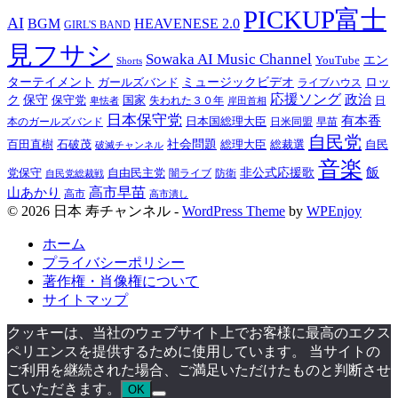
PICKUP富士
AI
BGM
HEAVENESE 2.0
GIRL'S BAND
見フサシ
Sowaka AI Music Channel
エン
YouTube
Shorts
ターテイメント
ミュージックビデオ
ロッ
ガールズバンド
ライブハウス
応援ソング
保守
政治
ク
保守党
国家
卑怯者
失われた３０年
日
岸田首相
日本保守党
有本香
日本国総理大臣
日米同盟
早苗
本のガールズバンド
自民党
百田直樹
社会問題
総理大臣
総裁選
石破茂
自民
破滅チャンネル
音楽
飯
非公式応援歌
党保守
自由民主党
防衛
自民党総裁戦
闇ライブ
高市早苗
山あかり
高市
高市潰し
© 2026 日本 寿チャンネル -
WordPress Theme
by
WPEnjoy
ホーム
プライバシーポリシー
著作権・肖像権について
サイトマップ
クッキーは、当社のウェブサイト上でお客様に最高のエクス
ペリエンスを提供するために使用しています。 当サイトの
ご利用を継続された場合、ご満足いただけたものと判断させ
ていただきます。
OK