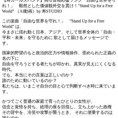
【寿ガールズバンド】高市首相応援ソング「自由な世界を守
れ！」 毅然とした価値観外交を貫け！”Stand Up for a Free
World” （AI動画）by 寿STUDIO
この楽曲「自由な世界を守れ！」 ”Stand Up for a Free
World” は、
今まさに揺れ動く日本、アジア、そして世界全体の「自由・
平和・未来」を守るために 歌として届けるメッセージで
す。
国家的野望のもと政治的圧力や情報操作、歪められた正義の
名の下に
自由を守ろうとする者たちが叩かれ、真実が見えにくくなる
時代。
でも、本当にその言葉は正しいのか？
誰のために動いているのか？
私たちは、いまこそ自分の目と心で判断すべき時に来ていま
す。
かつてごく普通の家庭で育ったひとりの女性が、
信念と覚悟を持ち、総理の座を目指し、立ち上がった政権
その背中を、冷笑や攻撃が襲うとき、 それに便乗するのは
誰なのか。