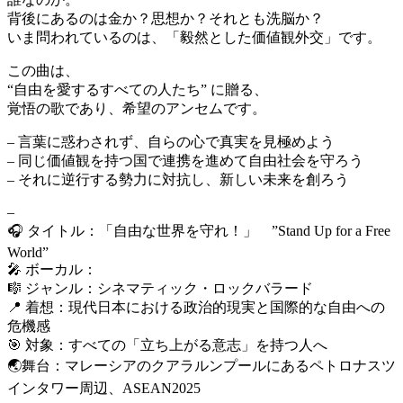
背後にあるのは金か？思想か？それとも洗脳か？
いま問われているのは、「毅然とした価値観外交」です。
この曲は、
“自由を愛するすべての人たち” に贈る、
覚悟の歌であり、希望のアンセムです。
– 言葉に惑わされず、自らの心で真実を見極めよう
– 同じ価値観を持つ国で連携を進めて自由社会を守ろう
– それに逆行する勢力に対抗し、新しい未来を創ろう
–
🎧 タイトル：「自由な世界を守れ！」 ”Stand Up for a Free
World”
🎤 ボーカル：
🎼 ジャンル：シネマティック・ロックバラード
📍 着想：現代日本における政治的現実と国際的な自由への
危機感
🎯 対象：すべての「立ち上がる意志」を持つ人へ
🌏舞台：マレーシアのクアラルンプールにあるペトロナスツ
インタワー周辺、ASEAN2025