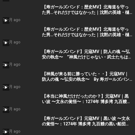
【寿ガールズバンド：歴史MV】北海道を守っ
た男…それだけではなかった｜沈黙の英雄・樋
口季一郎 “私が引き受けた” By 寿STUDIO
1か月 ago
【寿ガールズバンド：歴史MV】北海道を守っ
た男…それだけではなかった｜沈黙の英雄・樋
口季一郎 “私が引き受けた” By 寿STUDIO
1か月 ago
【寿ガールズバンド】元寇MV｜防人の魂 〜弘
安の執念〜 ”神風だけじゃない・武士たちはも
う勝っていた” （AIショート動画） By 寿
2か月 ago
STUDIO Part 2
【神風が来る前に勝っていた・・】元寇MV｜
防人の魂 〜弘安の執念〜 By 寿ガールズバン
ド （AI動画）Part2
2か月 ago
【本当に神風だけだったのか？】元寇MV｜黒
い波 〜文永の覚悟〜：1274年 博多湾 九百艘の
黒い船団に立ち向かった 日の本の覚悟 (AIシ
2か月 ago
ョート動画）Part 1 by 寿ガールズバンド
【寿ガールズバンド】元寇MV｜黒い波 〜文永
の覚悟〜：1274年 博多湾 九百艘の黒い船団に
立ち向かった 日の本の覚悟 (AI動画）Part 1
2か月 ago
by 寿STDIO