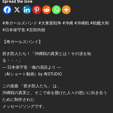
Spread the love
#寿ガールズバンド #大東亜戦争 #沖縄 #沖縄戦 #戦艦大和
#日本保守党 #百田尚樹
【寿ガールズバンド】
碧き防人たち！「沖縄戦の真実とは！その涙を知
る・・・」
― 日本保守党・魂の演説より ―
（AIショート動画）by 寿STUDIO
この楽曲 「碧き防人たち」 は、
沖縄戦の真実と、そこで命を懸けた人々の想いに向き合う
ために制作された
メッセージソングです。