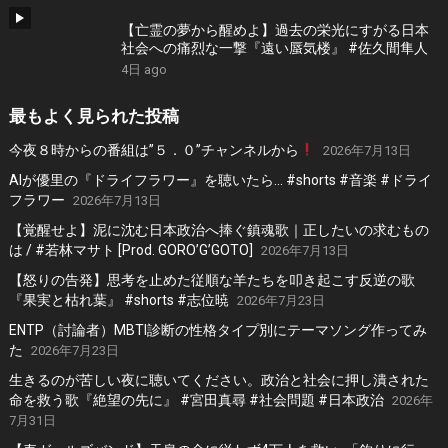
【亡霊の夢から醒めよ】過去の栄光にすがる日本
社会への痛烈な一撃『遠い蜃気楼』 #佐久間隼人
4日 ago
最もよく見られた投稿
今夜８時からの番組は”５．０”チャンネルから
2026年7月13日
AIが優里の『ドライフラワー』を聴いたら… #shorts #音楽 #ドライ
フラワー
2026年7月13日
【覚醒せよ】泥に沈む日本政治へ捧ぐ鎮魂歌｜正したいの求むもの
は / #若林マサト [Prod. GORO’G’GOTO]
2026年7月13日
【怒りの告発】思考を止めた従順な羊たちを叩き起こす反逆の歌
『果実と枯れ葉』 #shorts #志位暁
2026年7月23日
ENTP（討論者）MBTI診断の性格タイプ別にテーマソング作ってみ
た
2026年7月23日
生きるのが苦しい夜に聴いてください。政治と社会に押し潰された
命を救う歌『絶望の先に』 #宮田真尋 #社会問題 #日本政治
2026年
7月31日