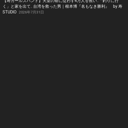
【寿ガールズバンド】天皇の命に従わず4万人を救い..「釣りに行
く」と家を出て.. 台湾を救った男｜根本博『名もなき勝利』 by 寿
STUDIO
2026年7月31日