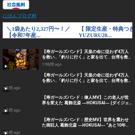
にほんブログ村
【寿ガールズバンド】天皇の命に従わず4万人
を救い..「釣りに行く」と家を出て.. 台湾を救っ
た男｜根本博『名もなき勝利』 by 寿STUDIO
11時間 ago
【寿ガールズバンド】天皇の命に従わず4万人
を救い..「釣りに行く」と家を出て.. 台湾を救っ
た男｜根本博『名もなき勝利』 by 寿STUDIO
1週間 ago
【寿ガールズバンド：偉人MV】この老人が世
界を変えた 葛飾北斎 ―HOKUSAI― (ダイジェ
スト）By 寿STUDIO
2週間 ago
【寿ガールズバンド：歴史MV】世界を震わせ
た画狂人 葛飾北斎 ―HOKUSAI― “あと10年く
れ！” (AI動画）By 寿STUDIO
3週間 ago