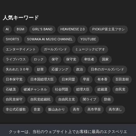
人気キーワード
AI
BGM
GIRL'S BAND
HEAVENESE 2.0
PICKUP富士見フサシ
SHORTS
SOWAKA AI MUSIC CHANNEL
YOUTUBE
エンターテイメント
ガールズバンド
ミュージックビデオ
ライブハウス
ロック
保守
保守党
卑怯者
国家
失われた３０年
妨害
応援ソング
政治
日本のガールズバンド
日本保守党
日本国総理大臣
日米同盟
早苗
有本香
百田直樹
石破茂
破滅チャンネル
社会問題
総理大臣
総裁選
自民党
自民党保守
自民党総裁戦
自由民主党
闇ライブ
防衛
非公式応援歌
音楽
飯山あかり
高市
高市早苗
高市潰し
© 2026 日本 寿チャンネル -
WordPress Theme
by
WPEnjoy
クッキーは、当社のウェブサイト上でお客様に最高のエクスペリエ