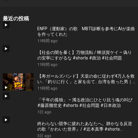
最近の投稿
ENFP（運動家）の歌 MBTI診断を参考にAIが楽曲
を作ってくれた
11時間 ago
【社会の闇を暴く】万物流転 / 蜂須賀ケイ – 偽り
の安寧にすがるな #shorts #政治 #社会問題
11時間 ago
【寿ガールズバンド】天皇の命に従わず4万人を救
い..「釣りに行く」と家を出て.. 台湾を救った男｜
根本博『名もなき勝利』 by 寿STUDIO
11時間 ago
「千年の孤独」 – 濁る政治にひとり抗う魂の叫び
#藤原幾世史 #shorts #社会問題 #日本政治
1日 ago
終わらない競争に疲れたあなたへ。静かなる反逆
の歌『かわいた世界』/ #近本真季 #shorts
#music
3日 ago