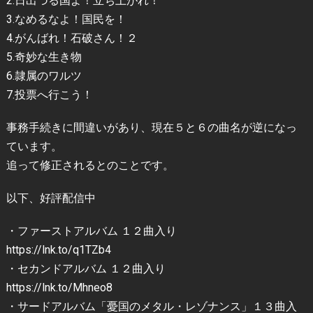
2.日出づる国よ！立ち上がれ！
3.なめるなよ！国民を！
4.がんばれ！石破さん！２
5.奇妙な生き物
6.隷属のワルツ
7.投票へ行こう！
事務手続きに間違いがあり、現在５と６の曲名が逆になっ
ています。
追って修正されるとのことです。
以下、好評配信中
・ファーストアルバム １２曲入り
https://lnk.to/q1TZb4
・セカンドアルバム １２曲入り
https://lnk.to/Mhneo8
・サードアルバム「憂国のメタル・レゾナンス」１３曲入