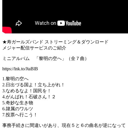
★寿ガールズバンド ストリーミング＆ダウンロード
メジャー配信サービスのご紹介
ミニアルバム 「黎明の空へ」（全７曲）
https://lnk.to/JtaBlB
1.黎明の空へ
2.日出づる国よ！立ち上がれ！
3.なめるなよ！国民を！
4.がんばれ！石破さん！２
5.奇妙な生き物
6.隷属のワルツ
7.投票へ行こう！
事務手続きに間違いがあり、現在５と６の曲名が逆になって