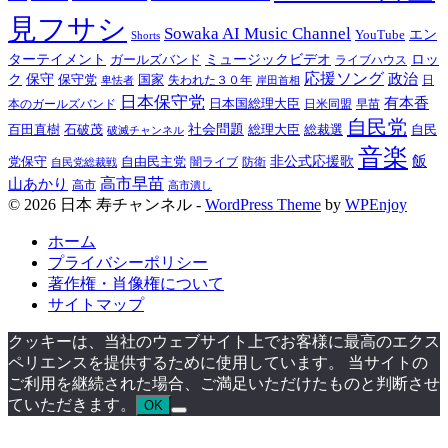
見フサシ
Sowaka AI Music Channel
エン
YouTube
Shorts
ターテイメント
ミュージックビデオ
ロッ
ガールズバンド
ライブハウス
応援ソング
保守
政治
ク
保守党
国家
卑怯者
失われた３０年
日
岸田首相
日本保守党
有本香
日本国総理大臣
日米同盟
早苗
本のガールズバンド
自民党
百田直樹
社会問題
総理大臣
総裁選
石破茂
自民
破滅チャンネル
音楽
飯
非公式応援歌
党保守
自由民主党
防衛
自民党総裁戦
闇ライブ
高市早苗
山あかり
高市
高市潰し
© 2026 日本 寿チャンネル -
WordPress Theme
by
WPEnjoy
ホーム
プライバシーポリシー
著作権・肖像権について
サイトマップ
クッキーは、当社のウェブサイト上でお客様に最高のエクス
ペリエンスを提供するために使用しています。 当サイトの
ご利用を継続された場合、ご満足いただけたものと判断させ
ていただきます。
OK