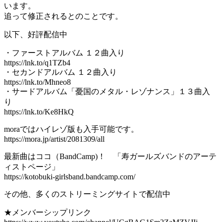
います。
追って修正されるとのことです。
以下、好評配信中
・ファーストアルバム １２曲入り
https://lnk.to/q1TZb4
・セカンドアルバム １２曲入り
https://lnk.to/Mhneo8
・サードアルバム「憂国のメタル・レゾナンス」１３曲入
り
https://lnk.to/Ke8HkQ
moraではハイレゾ版も入手可能です。
https://mora.jp/artist/2081309/all
最新曲はココ（BandCamp)！ 「寿ガールズバンドのアーテ
ィストページ」
https://kotobuki-girlsband.bandcamp.com/
その他、多くのストリーミングサイトで配信中
★メンバーシップリンク