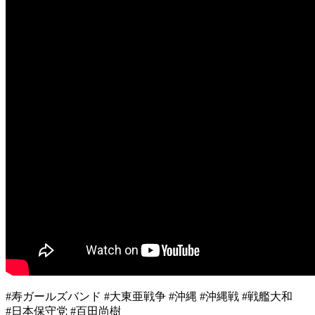
#寿ガールズバンド #大東亜戦争 #沖縄 #沖縄戦 #戦艦大和
#日本保守党 #百田尚樹