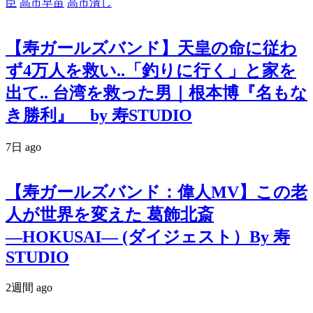
臣
高市早苗
高市潰し
【寿ガールズバンド】天皇の命に従わ
ず4万人を救い..「釣りに行く」と家を
出て.. 台湾を救った男｜根本博『名もな
き勝利』 by 寿STUDIO
7日 ago
【寿ガールズバンド：偉人MV】この老
人が世界を変えた 葛飾北斎
―HOKUSAI― (ダイジェスト）By 寿
STUDIO
2週間 ago