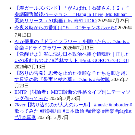
【寿ガールズバンド】「がんばれ！石破さん！２」 ”
参議院選挙後バージョン “Hang in There, Mr. Ishiba”
緊急リリース（AI動画）by 寿STUDIO
2025年7月23日
今夜８時からの番組は”５．０”チャンネルから❗️
2026年
7月13日
AIが優里の『ドライフラワー』を聴いたら… #shorts #
音楽 #ドライフラワー
2026年7月13日
【覚醒せよ】泥に沈む日本政治へ捧ぐ鎮魂歌｜正した
いの求むものは / #若林マサト [Prod. GORO’G’GOTO]
2026年7月13日
【怒りの告発】思考を止めた従順な羊たちを叩き起こ
す反逆の歌『果実と枯れ葉』 #shorts #志位暁
2026年7
月23日
ENTP（討論者）MBTI診断の性格タイプ別にテーマソ
ング作ってみた
2026年7月23日
ﾌﾙver【黙り込むのが大人のルール】 #music #noborder #
歌ってみた #歌詞動画 #日本政治 #ai音楽 #音楽 #playlist
#近本真季
2025年12月7日