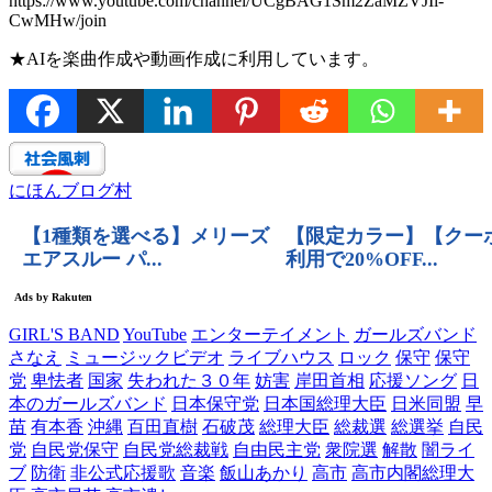
https://www.youtube.com/channel/UCgBAG1Sm2ZaMZVJIi-
CwMHw/join
★AIを楽曲作成や動画作成に利用しています。
にほんブログ村
GIRL'S BAND
YouTube
エンターテイメント
ガールズバンド
さなえ
ミュージックビデオ
ライブハウス
ロック
保守
保守
党
卑怯者
国家
失われた３０年
妨害
岸田首相
応援ソング
日
本のガールズバンド
日本保守党
日本国総理大臣
日米同盟
早
苗
有本香
沖縄
百田直樹
石破茂
総理大臣
総裁選
総選挙
自民
党
自民党保守
自民党総裁戦
自由民主党
衆院選
解散
闇ライ
ブ
防衛
非公式応援歌
音楽
飯山あかり
高市
高市内閣総理大