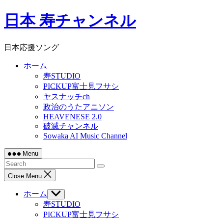
Skip
日本 寿チャンネル
to
content
日本応援ソング
ホーム
寿STUDIO
PICKUP富士見フサシ
ヤスナッチch
政治のうたアニソン
HEAVENESE 2.0
破滅チャンネル
Sowaka AI Music Channel
Menu
Close Menu
ホーム
Show
sub
寿STUDIO
menu
PICKUP富士見フサシ