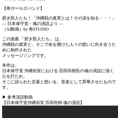
【寿ガールズバンド】
碧き防人たち！「沖縄戦の真実とは！その涙を知る・・・」
― 日本保守党・魂の演説より ―
（AI動画）by 寿STUDIO
この楽曲 「碧き防人たち」 は、
沖縄戦の真実と、そこで命を懸けた人々の想いに向き合うた
めに制作された
メッセージソングです。
本作は、
日本保守党 沖縄街宣における 百田尚樹氏の魂の演説に強く
心を打たれ、
そこに語られた言葉と想いを、音楽として昇華させたもので
す。
▶ 参考演説動画
【日本保守党沖縄街宣 百田尚樹 魂の演説】