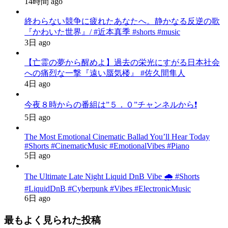
14時間 ago
終わらない競争に疲れたあなたへ。静かなる反逆の歌
『かわいた世界』/ #近本真季 #shorts #music
3日 ago
【亡霊の夢から醒めよ】過去の栄光にすがる日本社会
への痛烈な一撃『遠い蜃気楼』 #佐久間隼人
4日 ago
今夜８時からの番組は”５．０”チャンネルから❗️
5日 ago
The Most Emotional Cinematic Ballad You’ll Hear Today
#Shorts #CinematicMusic #EmotionalVibes #Piano
5日 ago
The Ultimate Late Night Liquid DnB Vibe 🌧️ #Shorts
#LiquidDnB #Cyberpunk #Vibes #ElectronicMusic
6日 ago
最もよく見られた投稿