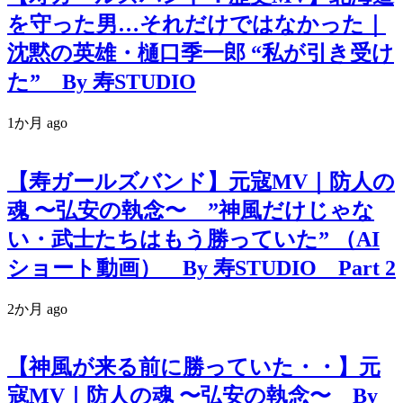
を守った男…それだけではなかった｜
沈黙の英雄・樋口季一郎 “私が引き受け
た” By 寿STUDIO
1か月 ago
【寿ガールズバンド】元寇MV｜防人の
魂 〜弘安の執念〜 ”神風だけじゃな
い・武士たちはもう勝っていた” （AI
ショート動画） By 寿STUDIO Part 2
2か月 ago
【神風が来る前に勝っていた・・】元
寇MV｜防人の魂 〜弘安の執念〜 By