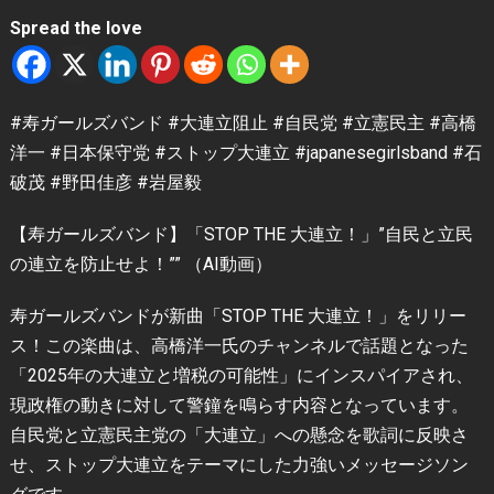
Spread the love
#寿ガールズバンド #大連立阻止 #自民党 #立憲民主 #高橋
洋一 #日本保守党 #ストップ大連立 #japanesegirlsband #石
破茂 #野田佳彦 #岩屋毅
【寿ガールズバンド】「STOP THE 大連立！」”自民と立民
の連立を防止せよ！”” （AI動画）
寿ガールズバンドが新曲「STOP THE 大連立！」をリリー
ス！この楽曲は、高橋洋一氏のチャンネルで話題となった
「2025年の大連立と増税の可能性」にインスパイアされ、
現政権の動きに対して警鐘を鳴らす内容となっています。
自民党と立憲民主党の「大連立」への懸念を歌詞に反映さ
せ、ストップ大連立をテーマにした力強いメッセージソン