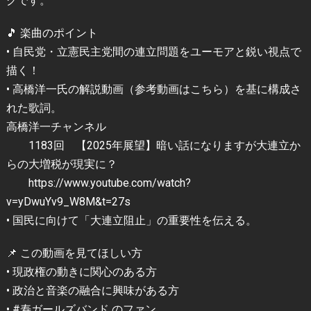
グです。
🎵 楽曲のポイント
• 自民党・立憲民主党間の連立問題をユーモアと鋭い視点で
描く！
• 高橋洋一氏の解説動画（参考動画はこちら）を基に構成さ
れた歌詞。
高橋洋一チャンネル
1183回 【2025年展望】暗い話になりますが大連立か
らの大増税が現実に？
https://www.youtube.com/watch?
v=yDwuYv9_W8M&t=27s
• 国民に向けて「大連立阻止」の重要性を伝える。
📌 この動画を見てほしい方
• 現政権の動きに関心のある方
• 政治と音楽の融合に興味がある方
• #寿ガールズバンド のファン