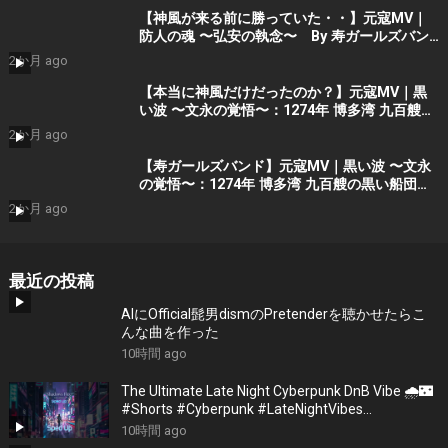
【神風が来る前に勝っていた・・】元寇MV｜
防人の魂 〜弘安の執念〜 By 寿ガールズバン
ド （AI動画）Part2
2か月 ago
【本当に神風だけだったのか？】元寇MV｜黒
い波 〜文永の覚悟〜：1274年 博多湾 九百艘の
黒い船団に立ち向かった 日の本の覚悟 (AIシ
2か月 ago
ョート動画）Part 1 by 寿ガールズバンド
【寿ガールズバンド】元寇MV｜黒い波 〜文永
の覚悟〜：1274年 博多湾 九百艘の黒い船団に
立ち向かった 日の本の覚悟 (AI動画）Part 1
2か月 ago
by 寿STDIO
最近の投稿
AIにOfficial髭男dismのPretenderを聴かせたらこ
んな曲を作った
10時間 ago
The Ultimate Late Night Cyberpunk DnB Vibe 🌧️🌃
#Shorts #Cyberpunk #LateNightVibes
#ElectronicMusic
10時間 ago