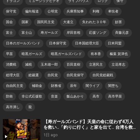
ドラゴン
ミュージックビデオ
ライブハウス
ロック
保守
保守党
偏向報道
公明党
兵庫県知事
利権
卑怯者
国会
国家
国民民主党
大連立
失われた３０年
妨害
富士
富士山
寿ガールズ
岸田首相
応援ソング
斉藤元彦
日本のガールズバンド
日本保守党
日本国総理大臣
日米同盟
早苗
暗黒ガールズ
暗黒ガールズバンド
有本香
榛葉 賀津也
消費税
減税
玉木雄一郎
百田直樹
立憲民主
立花孝志
総理大臣
総裁選
自民党
自民党保守
自民党総裁戦
自由民主党
補助金
財務省
辰年
闇ライブ
闇堕ち
防衛
非公式応援歌
音楽
飯山あかり
高市
高市早苗
高市潰し
龍
【寿ガールズバンド】天皇の命に従わず4万人
を救い..「釣りに行く」と家を出て.. 台湾を救っ
た男｜根本博『名もなき勝利』 by 寿STUDIO
1日 ago