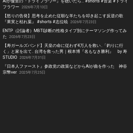
AIが優里の『ドライフラワー』を聴いたら… #shorts #音楽 #ドライ
フラワー
2026年7月13日
【怒りの告発】思考を止めた従順な羊たちを叩き起こす反逆の歌
『果実と枯れ葉』 #shorts #志位暁
2026年7月23日
ENTP（討論者）MBTI診断の性格タイプ別にテーマソング作ってみ
た
2026年7月23日
【寿ガールズバンド】天皇の命に従わず4万人を救い..「釣りに行
く」と家を出て.. 台湾を救った男｜根本博『名もなき勝利』 by 寿
STUDIO
2026年7月31日
『日本人ファースト』参政党の政策などからAIが曲を作った 神谷
宗幣ver
2025年7月25日