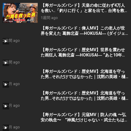
【寿ガールズバンド】天皇の命に従わず4万人
を救い..「釣りに行く」と家を出て.. 台湾を救っ
た男｜根本博『名もなき勝利』 by 寿STUDIO
1週間 ago
【寿ガールズバンド：偉人MV】この老人が世
界を変えた 葛飾北斎 ―HOKUSAI― (ダイジェ
スト）By 寿STUDIO
2週間 ago
【寿ガールズバンド：歴史MV】世界を震わせ
た画狂人 葛飾北斎 ―HOKUSAI― “あと10年く
れ！” (AI動画）By 寿STUDIO
3週間 ago
【寿ガールズバンド：歴史MV】北海道を守っ
た男…それだけではなかった｜沈黙の英雄・樋
口季一郎 “私が引き受けた” By 寿STUDIO
1か月 ago
【寿ガールズバンド：歴史MV】北海道を守っ
た男…それだけではなかった｜沈黙の英雄・樋
口季一郎 “私が引き受けた” By 寿STUDIO
1か月 ago
【寿ガールズバンド】元寇MV｜防人の魂 〜弘
安の執念〜 ”神風だけじゃない・武士たちはも
う勝っていた” （AIショート動画） By 寿
2か月 ago
STUDIO Part 2