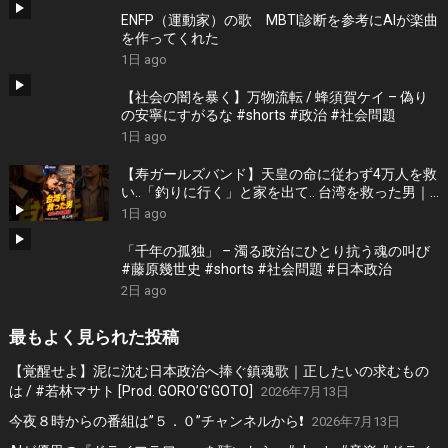
ENFP（運動家）の歌 MBTI診断を参考にAIが楽曲
を作ってくれた
1日 ago
【社会の闇を暴く】万物流転 / 蜂須賀ケイ – 偽り
の安寧にすがるな #shorts #政治 #社会問題
1日 ago
【寿ガールズバンド】天皇の命に従わず4万人を救
い..「釣りに行く」と家を出て.. 台湾を救った男｜
根本博『名もなき勝利』 by 寿STUDIO
1日 ago
「千年の孤独」 – 濁る政治にひとり抗う魂の叫び
#藤原幾世史 #shorts #社会問題 #日本政治
2日 ago
最もよく見られた投稿
【覚醒せよ】泥に沈む日本政治へ捧ぐ鎮魂歌｜正したいの求むもの
は / #若林マサト [Prod. GORO’G’GOTO]
2026年7月13日
今夜８時からの番組は”５．０”チャンネルから❗️
2026年7月13日