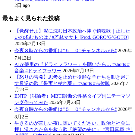
2日 ago
最もよく見られた投稿
【覚醒せよ】泥に沈む日本政治へ捧ぐ鎮魂歌｜正した
いの求むものは / #若林マサト [Prod. GORO’G’GOTO]
2026年7月13日
今夜８時からの番組は”５．０”チャンネルから❗️
2026年
7月13日
AIが優里の『ドライフラワー』を聴いたら… #shorts #
音楽 #ドライフラワー
2026年7月13日
【怒りの告発】思考を止めた従順な羊たちを叩き起こ
す反逆の歌『果実と枯れ葉』 #shorts #志位暁
2026年7
月23日
ENTP（討論者）MBTI診断の性格タイプ別にテーマソ
ング作ってみた
2026年7月23日
今夜８時からの番組は”５．０”チャンネルから❗️
2026年
8月2日
生きるのが苦しい夜に聴いてください。政治と社会に
押し潰された命を救う歌『絶望の先に』 #宮田真尋 #社