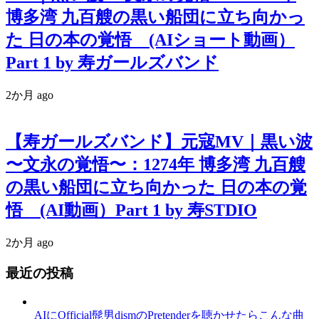
博多湾 九百艘の黒い船団に立ち向かっ
た 日の本の覚悟 (AIショート動画）
Part 1 by 寿ガールズバンド
2か月 ago
【寿ガールズバンド】元寇MV｜黒い波
〜文永の覚悟〜：1274年 博多湾 九百艘
の黒い船団に立ち向かった 日の本の覚
悟 (AI動画）Part 1 by 寿STDIO
2か月 ago
最近の投稿
AIにOfficial髭男dismのPretenderを聴かせたらこんな曲