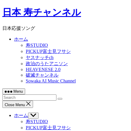
Skip
日本 寿チャンネル
to
content
日本応援ソング
ホーム
寿STUDIO
PICKUP富士見フサシ
ヤスナッチch
政治のうたアニソン
HEAVENESE 2.0
破滅チャンネル
Sowaka AI Music Channel
Menu
Close Menu
ホーム
Show
sub
寿STUDIO
menu
PICKUP富士見フサシ