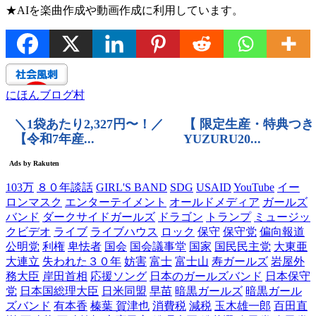
★AIを楽曲作成や動画作成に利用しています。
にほんブログ村
103万
８０年談話
GIRL'S BAND
SDG
USAID
YouTube
イー
ロンマスク
エンターテイメント
オールドメディア
ガールズ
バンド
ダークサイドガールズ
ドラゴン
トランプ
ミュージッ
クビデオ
ライブ
ライブハウス
ロック
保守
保守党
偏向報道
公明党
利権
卑怯者
国会
国会議事堂
国家
国民民主党
大東亜
大連立
失われた３０年
妨害
富士
富士山
寿ガールズ
岩屋外
務大臣
岸田首相
応援ソング
日本のガールズバンド
日本保守
党
日本国総理大臣
日米同盟
早苗
暗黒ガールズ
暗黒ガール
ズバンド
有本香
榛葉 賀津也
消費税
減税
玉木雄一郎
百田直