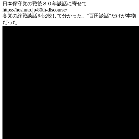
日本保守党の戦後８０年談話に寄せて
https://hoshuto.jp/80th-discourse/
各党の終戦談話を比較して分かった、“百田談話”だけが本物
だった