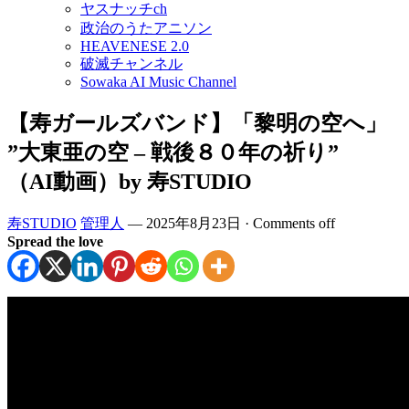
ヤスナッチch
政治のうたアニソン
HEAVENESE 2.0
破滅チャンネル
Sowaka AI Music Channel
【寿ガールズバンド】「黎明の空へ」
”大東亜の空 – 戦後８０年の祈り”
（AI動画）by 寿STUDIO
寿STUDIO
管理人
—
2025年8月23日
·
Comments off
Spread the love