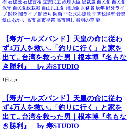
樹
石破茂
石破首相
立憲民主
総理大臣
総裁選
自民党
自民党
保守
自民党総裁戦
自由民主党
補助金
財務省
辰年
野外ライ
ブ
関税
闇ライブ
闇堕ち
防衛
非公式応援歌
非関税障壁
音楽
飯山あかり
高市
高市早苗
高市潰し
黎明の空
龍
【寿ガールズバンド】天皇の命に従わ
ず4万人を救い..「釣りに行く」と家を
出て.. 台湾を救った男｜根本博『名もな
き勝利』 by 寿STUDIO
1日 ago
【寿ガールズバンド】天皇の命に従わ
ず4万人を救い..「釣りに行く」と家を
出て.. 台湾を救った男｜根本博『名もな
き勝利』 by 寿STUDIO