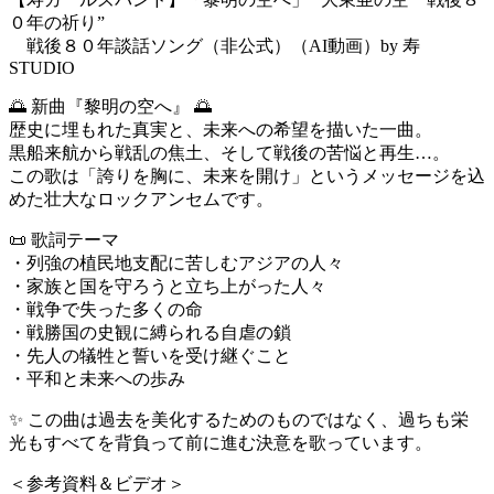
０年の祈り”
戦後８０年談話ソング（非公式）（AI動画）by 寿
STUDIO
🌅 新曲『黎明の空へ』 🌅
歴史に埋もれた真実と、未来への希望を描いた一曲。
黒船来航から戦乱の焦土、そして戦後の苦悩と再生…。
この歌は「誇りを胸に、未来を開け」というメッセージを込
めた壮大なロックアンセムです。
📜 歌詞テーマ
・列強の植民地支配に苦しむアジアの人々
・家族と国を守ろうと立ち上がった人々
・戦争で失った多くの命
・戦勝国の史観に縛られる自虐の鎖
・先人の犠牲と誓いを受け継ぐこと
・平和と未来への歩み
✨ この曲は過去を美化するためのものではなく、過ちも栄
光もすべてを背負って前に進む決意を歌っています。
＜参考資料＆ビデオ＞