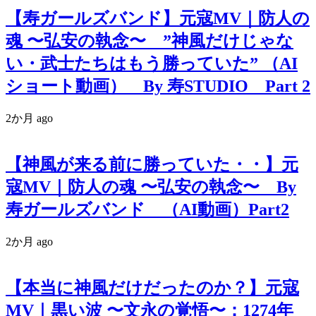
【寿ガールズバンド】元寇MV｜防人の
魂 〜弘安の執念〜 ”神風だけじゃな
い・武士たちはもう勝っていた” （AI
ショート動画） By 寿STUDIO Part 2
2か月 ago
【神風が来る前に勝っていた・・】元
寇MV｜防人の魂 〜弘安の執念〜 By
寿ガールズバンド （AI動画）Part2
2か月 ago
【本当に神風だけだったのか？】元寇
MV｜黒い波 〜文永の覚悟〜：1274年