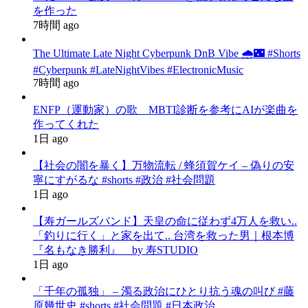
を作った
7時間 ago
The Ultimate Late Night Cyberpunk DnB Vibe 🌧️🌃 #Shorts
#Cyberpunk #LateNightVibes #ElectronicMusic
7時間 ago
ENFP（運動家）の歌 MBTI診断を参考にAIが楽曲を
作ってくれた
1日 ago
【社会の闇を暴く】万物流転 / 蜂須賀ケイ – 偽りの安
寧にすがるな #shorts #政治 #社会問題
1日 ago
【寿ガールズバンド】天皇の命に従わず4万人を救い..
「釣りに行く」と家を出て.. 台湾を救った男｜根本博
『名もなき勝利』 by 寿STUDIO
1日 ago
「千年の孤独」 – 濁る政治にひとり抗う魂の叫び #藤
原幾世史 #shorts #社会問題 #日本政治