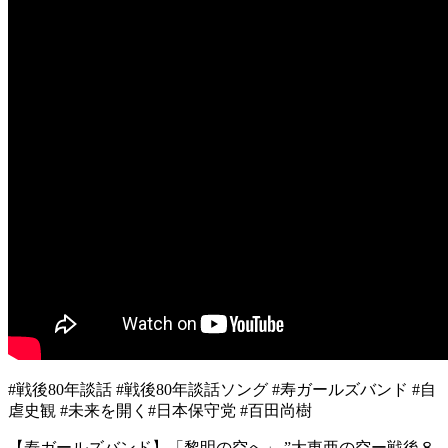
#戦後80年談話 #戦後80年談話ソング #寿ガールズバンド #自
虐史観 #未来を開く#日本保守党 #百田尚樹
【寿ガールズバンド】「黎明の空へ」 ”大東亜の空ー戦後８