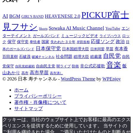
PICKUP富士
AI
BGM
HEAVENESE 2.0
GIRL'S BAND
見フサシ
Sowaka AI Music Channel
YouTube
エン
Shorts
ターテイメント
ガールズバンド
ミュージックビデオ
ロッ
ライブハウス
応援ソング
政治
ク
保守
保守党
国家
失われた３０年
卑怯者
日
岸田首相
日本保守党
有本香
日本国総理大臣
日米同盟
早苗
本のガールズバンド
自民党
百田直樹
石破茂
社会問題
総理大臣
総裁選
自民
破滅チャンネル
音楽
飯
非公式応援歌
党保守
自由民主党
防衛
自民党総裁戦
闇ライブ
高市早苗
山あかり
高市
高市潰し
© 2026 日本 寿チャンネル -
WordPress Theme
by
WPEnjoy
ホーム
プライバシーポリシー
著作権・肖像権について
サイトマップ
クッキーは、当社のウェブサイト上でお客様に最高のエクス
ペリエンスを提供するために使用しています。 当サイトの
ご利用を継続された場合、ご満足いただけたものと判断させ