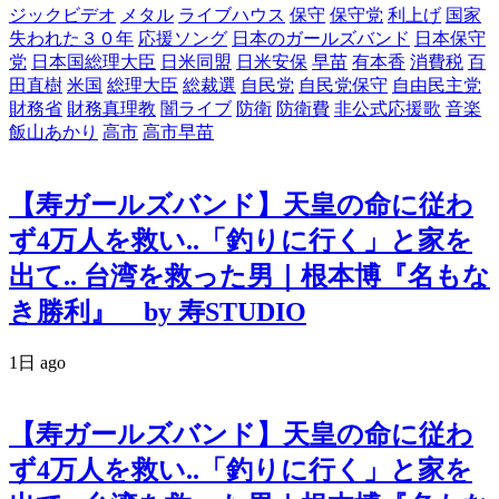
ジックビデオ
メタル
ライブハウス
保守
保守党
利上げ
国家
失われた３０年
応援ソング
日本のガールズバンド
日本保守
党
日本国総理大臣
日米同盟
日米安保
早苗
有本香
消費税
百
田直樹
米国
総理大臣
総裁選
自民党
自民党保守
自由民主党
財務省
財務真理教
闇ライブ
防衛
防衛費
非公式応援歌
音楽
飯山あかり
高市
高市早苗
【寿ガールズバンド】天皇の命に従わ
ず4万人を救い..「釣りに行く」と家を
出て.. 台湾を救った男｜根本博『名もな
き勝利』 by 寿STUDIO
1日 ago
【寿ガールズバンド】天皇の命に従わ
ず4万人を救い..「釣りに行く」と家を