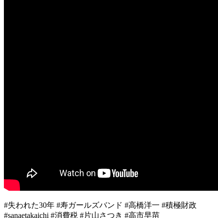
#失われた30年 #寿ガールズバンド #高橋洋一 #積極財政
#sanaetakaichi #消費税 #片山さつき #高市早苗