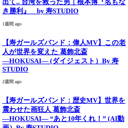
出て.. 台湾を救った男｜根本博『名もな
き勝利』 by 寿STUDIO
1週間 ago
【寿ガールズバンド：偉人MV】この老
人が世界を変えた 葛飾北斎
―HOKUSAI― (ダイジェスト）By 寿
STUDIO
2週間 ago
【寿ガールズバンド：歴史MV】世界を
震わせた画狂人 葛飾北斎
―HOKUSAI― “あと10年くれ！” (AI動
画）By 寿STUDIO