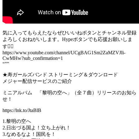
気に入ってもらえたならぜひいいねボタンとチャンネル登録
よろしくおねがいします。Hypeボタンでも応援お願いしま
す🙇‍♀️
https://www.youtube.com/channel/UCgBAG1Sm2ZaMZVJIi-
CwMHw?sub_confirmation=1
“””
★寿ガールズバンド ストリーミング＆ダウンロード
メジャー配信サービスのご紹介
ミニアルバム 「黎明の空へ」（全７曲）リリースのお知ら
せ！
https://lnk.to/JtaBlB
1.黎明の空へ
2.日出づる国よ！立ち上がれ！
3.なめるなよ！国民を！