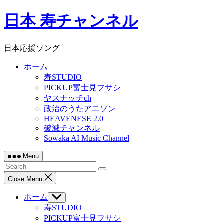
Skip
日本 寿チャンネル
to
content
日本応援ソング
ホーム
寿STUDIO
PICKUP富士見フサシ
ヤスナッチch
政治のうたアニソン
HEAVENESE 2.0
破滅チャンネル
Sowaka AI Music Channel
Menu
Close Menu
ホーム
Show
sub
寿STUDIO
menu
PICKUP富士見フサシ