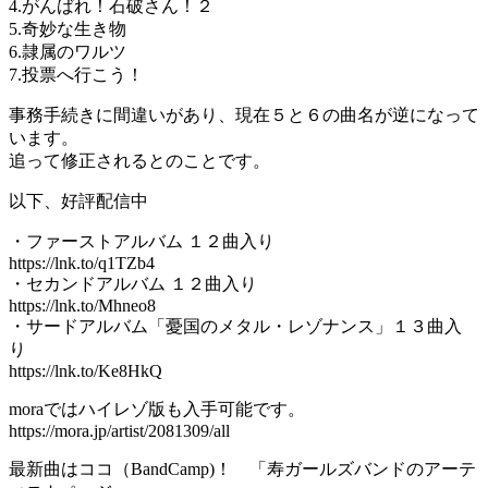
4.がんばれ！石破さん！２
5.奇妙な生き物
6.隷属のワルツ
7.投票へ行こう！
事務手続きに間違いがあり、現在５と６の曲名が逆になって
います。
追って修正されるとのことです。
以下、好評配信中
・ファーストアルバム １２曲入り
https://lnk.to/q1TZb4
・セカンドアルバム １２曲入り
https://lnk.to/Mhneo8
・サードアルバム「憂国のメタル・レゾナンス」１３曲入
り
https://lnk.to/Ke8HkQ
moraではハイレゾ版も入手可能です。
https://mora.jp/artist/2081309/all
最新曲はココ（BandCamp)！ 「寿ガールズバンドのアーテ