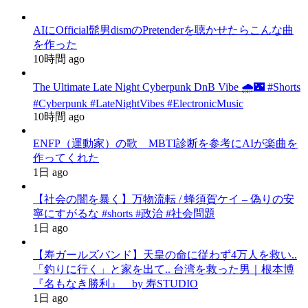
AIにOfficial髭男dismのPretenderを聴かせたらこんな曲
を作った
10時間 ago
The Ultimate Late Night Cyberpunk DnB Vibe 🌧️🌃 #Shorts
#Cyberpunk #LateNightVibes #ElectronicMusic
10時間 ago
ENFP（運動家）の歌 MBTI診断を参考にAIが楽曲を
作ってくれた
1日 ago
【社会の闇を暴く】万物流転 / 蜂須賀ケイ – 偽りの安
寧にすがるな #shorts #政治 #社会問題
1日 ago
【寿ガールズバンド】天皇の命に従わず4万人を救い..
「釣りに行く」と家を出て.. 台湾を救った男｜根本博
『名もなき勝利』 by 寿STUDIO
1日 ago