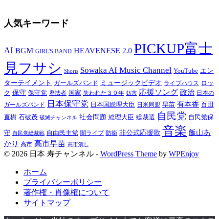
人気キーワード
PICKUP富士
AI
BGM
HEAVENESE 2.0
GIRL'S BAND
見フサシ
Sowaka AI Music Channel
YouTube
エン
Shorts
ターテイメント
ガールズバンド
ミュージックビデオ
ロッ
ライブハウス
応援ソング
政治
ク
保守
保守党
国家
失われた３０年
卑怯者
日本の
妨害
日本保守党
有本香
百田
日本国総理大臣
日米同盟
早苗
ガールズバンド
自民党
直樹
石破茂
社会問題
総理大臣
総裁選
自民党保
破滅チャンネル
音楽
飯山あ
非公式応援歌
守
自由民主党
防衛
自民党総裁戦
闇ライブ
高市早苗
かり
高市
高市潰し
© 2026 日本 寿チャンネル -
WordPress Theme
by
WPEnjoy
ホーム
プライバシーポリシー
著作権・肖像権について
サイトマップ