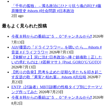
「千年の孤独」 – 濁る政治にひとり抗う魂の叫び #藤
原幾世史 #shorts #社会問題 #日本政治
2日 ago
最もよく見られた投稿
今夜８時からの番組は”５．０”チャンネルから❗️
2026年
7月13日
AIが優里の『ドライフラワー』を聴いたら… #shorts #
音楽 #ドライフラワー
2026年7月13日
【覚醒せよ】泥に沈む日本政治へ捧ぐ鎮魂歌｜正した
いの求むものは / #若林マサト [Prod. GORO’G’GOTO]
2026年7月13日
【怒りの告発】思考を止めた従順な羊たちを叩き起こ
す反逆の歌『果実と枯れ葉』 #shorts #志位暁
2026年7
月23日
ENTP（討論者）MBTI診断の性格タイプ別にテーマソ
ング作ってみた
2026年7月23日
今夜８時からの番組は”５．０”チャンネルから❗️
2026年
8月2日