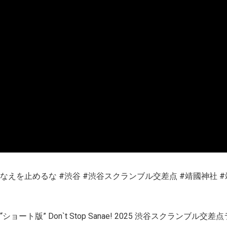
さなえを止めるな #渋谷 #渋谷スクランブル交差点 #靖國神社 #
” Don​`​t Stop Sanae! 2025 渋谷スクランブル交差点