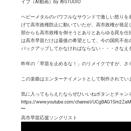
イブ（AI動画）by 寿STUDIO
ヘビーメタルのパワフルなサウンドで激しい怒りを
げて高市政権防止に動いていたが、高市政権が発足
部からも高市政権を倒そうとありとあらゆる罠を仕
は高市早苗だけは最後の希望として、今の国民不在
バックアップしてかなければならない・・・さなえ
昨年の「早苗を止めるな！」のリメイクですが、さ
この楽曲はエンターテイメントとして制作されてい
気に入ってもらえたならぜひいいねボタンとチャン
https://www.youtube.com/channel/UCgBAG1Sm2Za
“””
高市早苗応援ソングリスト