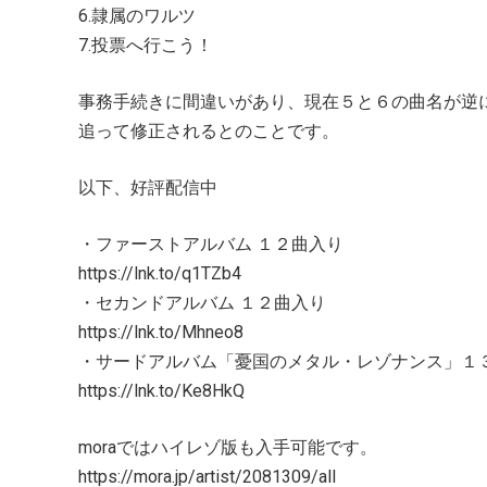
6.隷属のワルツ
7.投票へ行こう！
事務手続きに間違いがあり、現在５と６の曲名が逆
追って修正されるとのことです。
以下、好評配信中
・ファーストアルバム １２曲入り
https://lnk.to/q1TZb4
・セカンドアルバム １２曲入り
https://lnk.to/Mhneo8
・サードアルバム「憂国のメタル・レゾナンス」
https://lnk.to/Ke8HkQ
moraではハイレゾ版も入手可能です。
https://mora.jp/artist/2081309/all