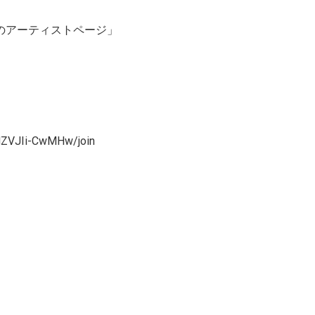
ドのアーティストページ」
MZVJIi-CwMHw/join