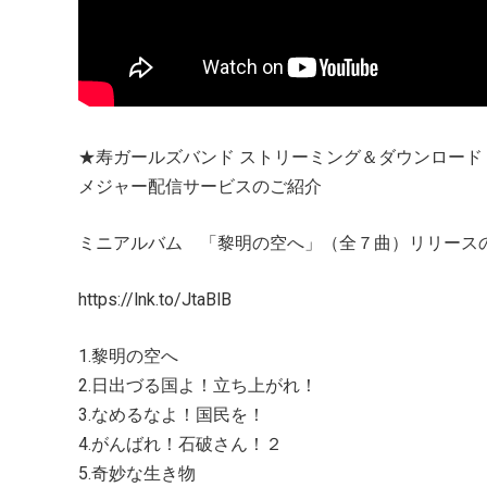
★寿ガールズバンド ストリーミング＆ダウンロード
メジャー配信サービスのご紹介
ミニアルバム 「黎明の空へ」（全７曲）リリース
https://lnk.to/JtaBlB
1.黎明の空へ
2.日出づる国よ！立ち上がれ！
3.なめるなよ！国民を！
4.がんばれ！石破さん！２
5.奇妙な生き物