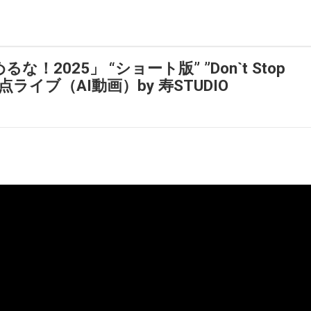
25」 “ショート版” ”Don​`​t Stop
差点ライブ（AI動画）by 寿STUDIO