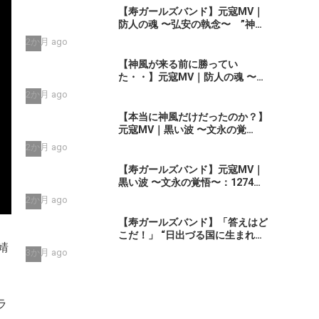
STUDIO
【寿ガールズバンド】元寇MV｜
防人の魂 〜弘安の執念〜 ”神風
だけじゃない・武士たちはもう勝
2か月 ago
っていた” （AIショート動画）
By 寿STUDIO Part 2
【神風が来る前に勝ってい
た・・】元寇MV｜防人の魂 〜弘
安の執念〜 By 寿ガールズバン
2か月 ago
ド （AI動画）Part2
【本当に神風だけだったのか？】
元寇MV｜黒い波 〜文永の覚
悟〜：1274年 博多湾 九百艘の黒
2か月 ago
い船団に立ち向かった 日の本の
覚悟 (AIショート動画）Part 1
【寿ガールズバンド】元寇MV｜
by 寿ガールズバンド
黒い波 〜文永の覚悟〜：1274年
博多湾 九百艘の黒い船団に立ち
2か月 ago
向かった 日の本の覚悟 (AI動
画）Part 1 by 寿STDIO
【寿ガールズバンド】「答えはど
こだ！」 “日出づる国に生まれ
靖
て” （AIハイブリッド動
3か月 ago
画） by 寿STUDIO
（Guitar : Yoshino -Lynch) プ
ロモーションショート
ラ