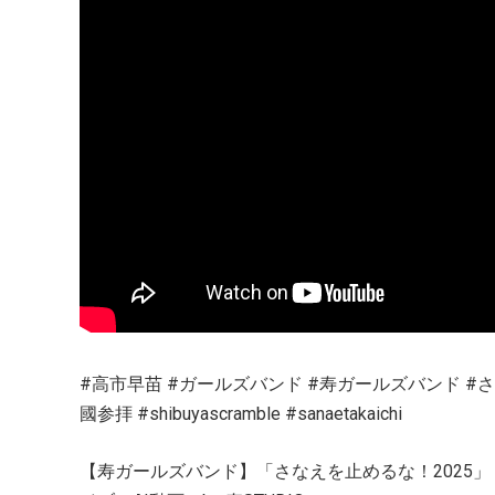
#高市早苗 #ガールズバンド #寿ガールズバンド #
國参拝 #shibuyascramble #sanaetakaichi
【寿ガールズバンド】「さなえを止めるな！2025」 “ショート版