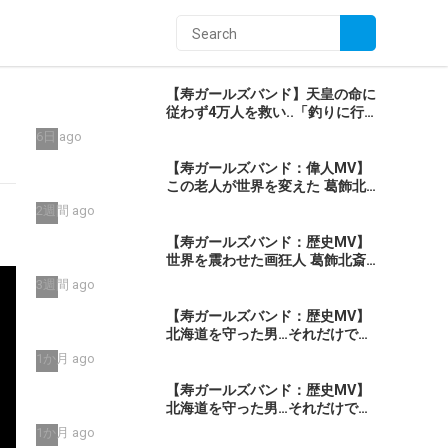
【寿ガールズバンド】天皇の命に
従わず4万人を救い..「釣りに行
く」と家を出て.. 台湾を救った男
6日 ago
｜根本博『名もなき勝利』 by
寿STUDIO
【寿ガールズバンド：偉人MV】
この老人が世界を変えた 葛飾北
斎 ―HOKUSAI― (ダイジェス
2週間 ago
ト）By 寿STUDIO
【寿ガールズバンド：歴史MV】
世界を震わせた画狂人 葛飾北斎
―HOKUSAI― “あと10年くれ！”
3週間 ago
(AI動画）By 寿STUDIO
【寿ガールズバンド：歴史MV】
北海道を守った男…それだけでは
なかった｜沈黙の英雄・樋口季一
1か月 ago
郎 “私が引き受けた” By 寿
STUDIO
【寿ガールズバンド：歴史MV】
北海道を守った男…それだけでは
なかった｜沈黙の英雄・樋口季一
1か月 ago
郎 “私が引き受けた” By 寿