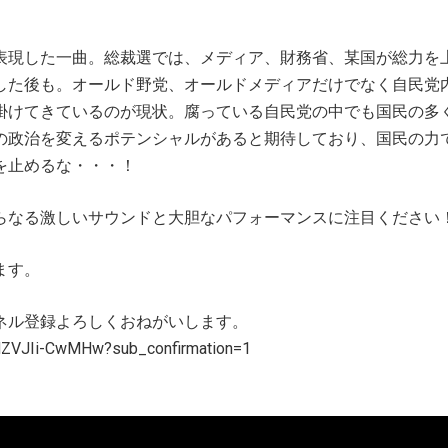
表現した一曲。総裁選では、メディア、財務省、某国が総力を
した後も。オールド野党、オールドメディアだけでなく自民党
掛けてきているのが現状。腐っている自民党の中でも国民の多
の政治を変えるポテンシャルがあると期待しており、国民の力
を止めるな・・・！
らなる激しいサウンドと大胆なパフォーマンスに注目ください
ます。
ネル登録よろしくおねがいします。
MZVJIi-CwMHw?sub_confirmation=1