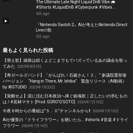
The Ultimate Late Night Liquid DnB Vibe 🌧️
#Shorts #LiquidDnB #Cyberpunk #Vibes
#ElectronicMusic
4日 ago
『Nintendo Switch 2』AIが考えたNintendo Direct
Liveの歌
5日 ago
最もよく見られた投稿
【替え歌】線路は続くよどこまでもでバズっているあの議会を歌っ
てみた
2025年8月3日
【寿ガールズバンド】「がんばれ！石破さん！２」 ” 参議院選挙後
バージョン “Hang in There, Mr. Ishiba” 緊急リリース（AI動画）
by 寿STUDIO
2025年7月23日
【覚醒せよ】泥に沈む日本政治へ捧ぐ鎮魂歌｜正したいの求むもの
は / #若林マサト [Prod. GORO’G’GOTO]
2026年7月13日
今夜８時からの番組は”５．０”チャンネルから❗️
2026年7月13日
AIが優里の『ドライフラワー』を聴いたら… #shorts #音楽 #ドライ
フラワー
2026年7月13日