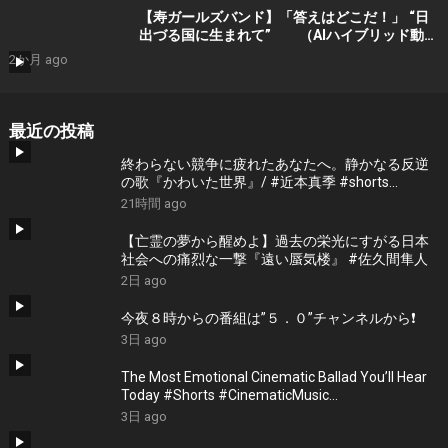
【寿ガールズバンド】「答えはどこだ！」 “日
出づる国に生まれて” （AIハイブリッド動
画） by 寿STUDIO （Guitar : Yoshino
2か月 ago
-Lynch) プロモーションショート
最近の投稿
終わらない競争に疲れたあなたへ。静かなる反逆
の歌『かわいた世界』/ #近本真季 #shorts
#music
21時間 ago
【亡霊の夢から醒めよ】過去の栄光にすがる日本
社会への痛烈な一撃『遠い蜃気楼』 #佐久間隼人
2日 ago
今夜８時からの番組は”５．０”チャンネルから❗️
3日 ago
The Most Emotional Cinematic Ballad You’ll Hear
Today #Shorts #CinematicMusic
#EmotionalVibes #Piano
3日 ago