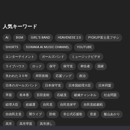
人気キーワード
AI
BGM
GIRL'S BAND
HEAVENESE 2.0
PICKUP富士見フサシ
SHORTS
SOWAKA AI MUSIC CHANNEL
YOUTUBE
エンターテイメント
ガールズバンド
ミュージックビデオ
ライブハウス
ロック
保守
保守党
卑怯者
国家
失われた３０年
岸田首相
応援ソング
政治
日本のガールズバンド
日本保守党
日本国総理大臣
日米同盟
早苗
有本香
百田直樹
石破茂
破滅チャンネル
社会問題
総理大臣
総裁選
自民党
自民党保守
自民党総裁戦
自由民主党
闇ライブ
防衛
非公式応援歌
音楽
飯山あかり
高市
高市早苗
高市潰し