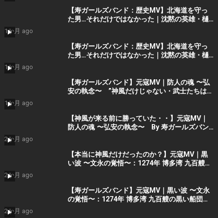
【寿ガールズバンド：歴史MV】北海道を守っ
た男…それだけではなかった｜沈黙の英雄・樋
口季一郎 “私が引き受けた” By 寿STUDIO
1か月 ago
【寿ガールズバンド：歴史MV】北海道を守っ
た男…それだけではなかった｜沈黙の英雄・樋
口季一郎 “私が引き受けた” By 寿STUDIO
1か月 ago
【寿ガールズバンド】元寇MV｜防人の魂 〜弘
安の執念〜 ”神風だけじゃない・武士たちはも
う勝っていた” （AIショート動画） By 寿
1か月 ago
STUDIO Part 2
【神風が来る前に勝っていた・・】元寇MV｜
防人の魂 〜弘安の執念〜 By 寿ガールズバン
ド （AI動画）Part2
2か月 ago
【本当に神風だけだったのか？】元寇MV｜黒
い波 〜文永の覚悟〜：1274年 博多湾 九百艘の
黒い船団に立ち向かった 日の本の覚悟 (AIシ
2か月 ago
ョート動画）Part 1 by 寿ガールズバンド
【寿ガールズバンド】元寇MV｜黒い波 〜文永
の覚悟〜：1274年 博多湾 九百艘の黒い船団に
立ち向かった 日の本の覚悟 (AI動画）Part 1
2か月 ago
by 寿STDIO