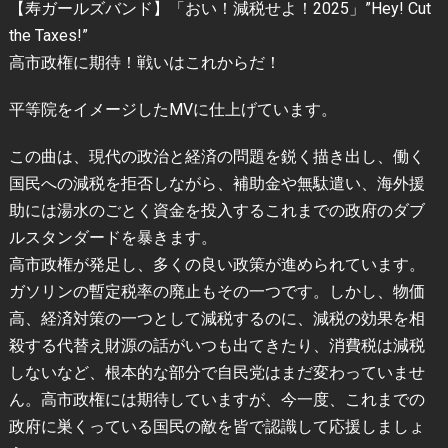
【寿ガールズバンド】「おい！減税せよ！2025」”Hey! Cut
the Taxes!”
高市政権に期待！戦いはこれからだ！
平等院をイメージしたMVに仕上げています。
この曲は、現代の政治と経済の問題を鋭く描き出し、働く
国民への減税を拒否しながら、補助金や無駄遣い、海外援
助には湯水のごとく資金を投入するこれまでの政府のダブ
ルスタンダードを暴きます。
高市政権が発足し、多くの良い政策が進められています。
ガソリンの暫定税率の廃止もその一つです。しかし、物価
高、経済対策の一つとして減税するのに、減税の効果を相
殺する代替え財源の話がいつも出てきたり、消費税は減税
しないなど、根本的な部分で自民党はまだ変わっていませ
ん。高市政権には期待していますが、今一度、これまでの
政府に巣くっている国民の敵を皆で認識して応援しましょ