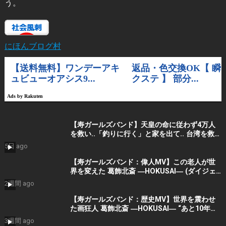
う。
にほんブログ村
【寿ガールズバンド】天皇の命に従わず4万人
を救い..「釣りに行く」と家を出て.. 台湾を救っ
た男｜根本博『名もなき勝利』 by 寿STUDIO
5日 ago
【寿ガールズバンド：偉人MV】この老人が世
界を変えた 葛飾北斎 ―HOKUSAI― (ダイジェ
スト）By 寿STUDIO
2週間 ago
【寿ガールズバンド：歴史MV】世界を震わせ
た画狂人 葛飾北斎 ―HOKUSAI― “あと10年く
れ！” (AI動画）By 寿STUDIO
3週間 ago