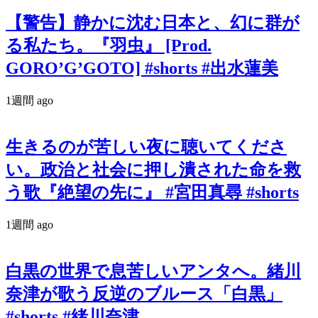
【警告】静かに沈む日本と、幻に群が
る私たち。『羽虫』 [Prod.
GORO’G’GOTO] #shorts #出水蓮美
1週間 ago
生きるのが苦しい夜に聴いてくださ
い。政治と社会に押し潰された命を救
う歌『絶望の先に』 #宮田真尋 #shorts
1週間 ago
白黒の世界で息苦しいアンタへ。緒川
奈津が歌う反逆のブルース「白黒」
#shorts #緒川奈津