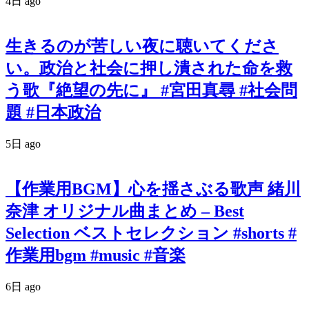
4日 ago
生きるのが苦しい夜に聴いてくださ
い。政治と社会に押し潰された命を救
う歌『絶望の先に』 #宮田真尋 #社会問
題 #日本政治
5日 ago
【作業用BGM】心を揺さぶる歌声 緒川
奈津 オリジナル曲まとめ – Best
Selection ベストセレクション #shorts #
作業用bgm #music #音楽
6日 ago