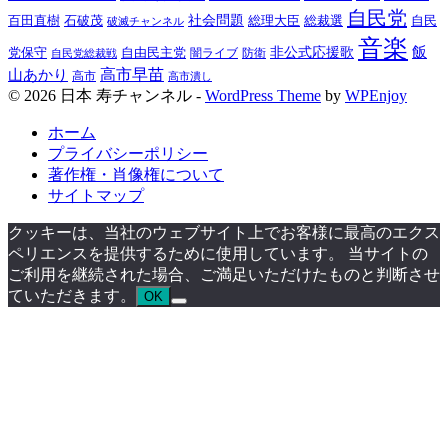
自民党
百田直樹
社会問題
総理大臣
総裁選
石破茂
自民
破滅チャンネル
音楽
飯
非公式応援歌
党保守
自由民主党
防衛
自民党総裁戦
闇ライブ
高市早苗
山あかり
高市
高市潰し
© 2026 日本 寿チャンネル -
WordPress Theme
by
WPEnjoy
ホーム
プライバシーポリシー
著作権・肖像権について
サイトマップ
クッキーは、当社のウェブサイト上でお客様に最高のエクス
ペリエンスを提供するために使用しています。 当サイトの
ご利用を継続された場合、ご満足いただけたものと判断させ
ていただきます。
OK