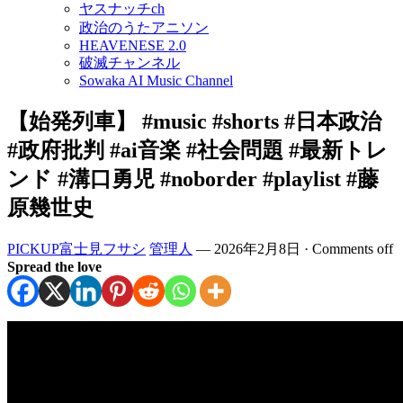
ヤスナッチch
政治のうたアニソン
HEAVENESE 2.0
破滅チャンネル
Sowaka AI Music Channel
【始発列車】 #music #shorts #日本政治
#政府批判 #ai音楽 #社会問題 #最新トレ
ンド #溝口勇児 #noborder #playlist #藤
原幾世史
PICKUP富士見フサシ
管理人
—
2026年2月8日
·
Comments off
Spread the love