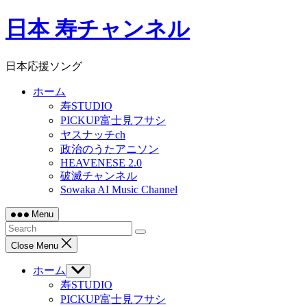
Skip
日本 寿チャンネル
to
content
日本応援ソング
ホーム
寿STUDIO
PICKUP富士見フサシ
ヤスナッチch
政治のうたアニソン
HEAVENESE 2.0
破滅チャンネル
Sowaka AI Music Channel
Menu
Close Menu
ホーム
Show
sub
寿STUDIO
menu
PICKUP富士見フサシ