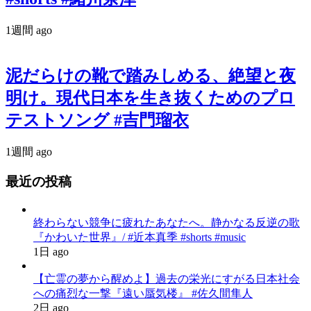
1週間 ago
泥だらけの靴で踏みしめる、絶望と夜
明け。現代日本を生き抜くためのプロ
テストソング #吉門瑠衣
1週間 ago
最近の投稿
終わらない競争に疲れたあなたへ。静かなる反逆の歌
『かわいた世界』/ #近本真季 #shorts #music
1日 ago
【亡霊の夢から醒めよ】過去の栄光にすがる日本社会
への痛烈な一撃『遠い蜃気楼』 #佐久間隼人
2日 ago