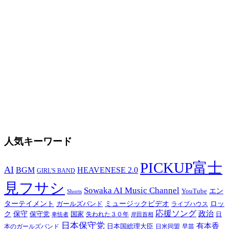
人気キーワード
PICKUP富士
AI
BGM
HEAVENESE 2.0
GIRL'S BAND
見フサシ
Sowaka AI Music Channel
エン
YouTube
Shorts
ターテイメント
ミュージックビデオ
ロッ
ガールズバンド
ライブハウス
応援ソング
保守
政治
ク
保守党
国家
卑怯者
失われた３０年
日
岸田首相
日本保守党
有本香
日本国総理大臣
日米同盟
早苗
本のガールズバンド