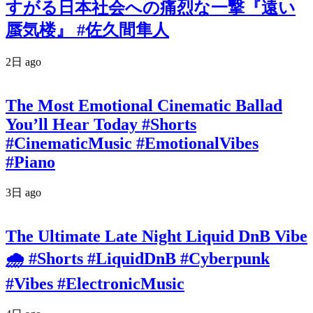
すがる日本社会への痛烈な一撃『遠い
蜃気楼』 #佐久間隼人
2日 ago
The Most Emotional Cinematic Ballad
You’ll Hear Today #Shorts
#CinematicMusic #EmotionalVibes
#Piano
3日 ago
The Ultimate Late Night Liquid DnB Vibe
🌧️ #Shorts #LiquidDnB #Cyberpunk
#Vibes #ElectronicMusic