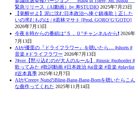
参議院選挙後バージョン “Hang in There, Mr. Ishiba”
緊急リリース（AI動画）by 寿STUDIO
2025年7月23日
【覚醒せよ】泥に沈む日本政治へ捧ぐ鎮魂歌｜正した
いの求むものは / #若林マサト [Prod. GORO’G’GOTO]
2026年7月13日
今夜８時からの番組は”５．０”チャンネルから❗️
2026年
7月13日
AIが優里の『ドライフラワー』を聴いたら… #shorts #
音楽 #ドライフラワー
2026年7月13日
ﾌﾙver【黙り込むのが大人のルール】 #music #noborder #
歌ってみた #歌詞動画 #日本政治 #ai音楽 #音楽 #playlist
#近本真季
2025年12月7日
AIがCreepy NutsのBling-Bang-Bang-Bornを聴いたらこん
な曲作ってくれた
2025年11月14日