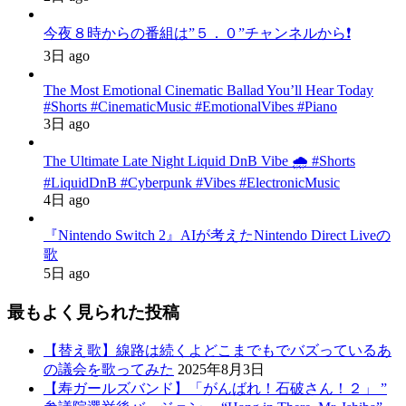
今夜８時からの番組は”５．０”チャンネルから❗️
3日 ago
The Most Emotional Cinematic Ballad You’ll Hear Today
#Shorts #CinematicMusic #EmotionalVibes #Piano
3日 ago
The Ultimate Late Night Liquid DnB Vibe 🌧️ #Shorts
#LiquidDnB #Cyberpunk #Vibes #ElectronicMusic
4日 ago
『Nintendo Switch 2』AIが考えたNintendo Direct Liveの
歌
5日 ago
最もよく見られた投稿
【替え歌】線路は続くよどこまでもでバズっているあ
の議会を歌ってみた
2025年8月3日
【寿ガールズバンド】「がんばれ！石破さん！２」 ”