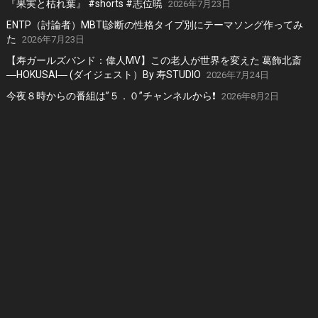
『果実と枯れ葉』 #shorts #志位暁
2026年7月23日
ENTP（討論者）MBTI診断の性格タイプ別にテーマソング作ってみ
た
2026年7月23日
【寿ガールズバンド：偉人MV】この老人が世界を変えた 葛飾北斎
―HOKUSAI― (ダイジェスト）By 寿STUDIO
2026年7月24日
今夜８時からの番組は”５．０”チャンネルから❗️
2026年8月2日