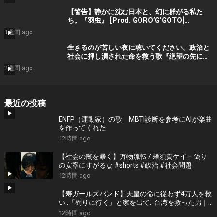
楽
【警告】静かに沈む日本と、幻に群がる私た
ち。『羽虫』 [Prod. GORO’G’GOTO]
#shorts #出水蓮美
1週間 ago
生きるのが苦しい夜に聴いてください。政治と
社会に押し潰された命を救う歌『絶望の先に』
#宮田真尋 #shorts
2週間 ago
最近の投稿
ENFP（運動家）の歌 MBTI診断を参考にAIが楽曲
を作ってくれた
12時間 ago
【社会の闇を暴く】万物流転 / 蜂須賀ケイ – 偽り
の安寧にすがるな #shorts #政治 #社会問題
12時間 ago
【寿ガールズバンド】天皇の命に従わず4万人を救
い..「釣りに行く」と家を出て.. 台湾を救った男｜
根本博『名もなき勝利』 by 寿STUDIO
12時間 ago