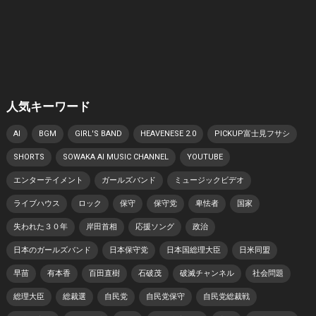
人気キーワード
AI
BGM
GIRL'S BAND
HEAVENESE 2.0
PICKUP富士見フサシ
SHORTS
SOWAKA AI MUSIC CHANNEL
YOUTUBE
エンターテイメント
ガールズバンド
ミュージックビデオ
ライブハウス
ロック
保守
保守党
卑怯者
国家
失われた３０年
岸田首相
応援ソング
政治
日本のガールズバンド
日本保守党
日本国総理大臣
日米同盟
早苗
有本香
百田直樹
石破茂
破滅チャンネル
社会問題
総理大臣
総裁選
自民党
自民党保守
自民党総裁戦