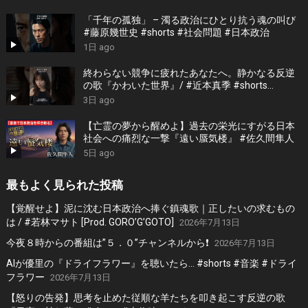
「千年の孤独」 – 濁る政治にひとり抗う魂の叫び
#藤原幾世史 #shorts #社会問題 #日本政治
1日 ago
終わらない競争に疲れたあなたへ。静かなる反逆
の歌『かわいた世界』/ #近本真季 #shorts
#music
3日 ago
【亡霊の夢から醒めよ】過去の栄光にすがる日本
社会への痛烈な一撃『遠い蜃気楼』 #佐久間隼人
5日 ago
最もよく見られた投稿
【覚醒せよ】泥に沈む日本政治へ捧ぐ鎮魂歌｜正したいの求むもの
は / #若林マサト [Prod. GORO’G’GOTO]
2026年7月13日
今夜８時からの番組は”５．０”チャンネルから❗️
2026年7月13日
AIが優里の『ドライフラワー』を聴いたら… #shorts #音楽 #ドライ
フラワー
2026年7月13日
【怒りの告発】思考を止めた従順な羊たちを叩き起こす反逆の歌