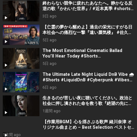
終わらない競争に疲れたあなたへ。静かなる反
逆の歌『かわいた世界』/ #近本真季 #shorts
#music
3日 ago
【亡霊の夢から醒めよ】過去の栄光にすがる日
本社会への痛烈な一撃『遠い蜃気楼』 #佐久間
隼人
5日 ago
The Most Emotional Cinematic Ballad
You’ll Hear Today #Shorts
#CinematicMusic #EmotionalVibes #Piano
5日 ago
The Ultimate Late Night Liquid DnB Vibe 🌧️
#Shorts #LiquidDnB #Cyberpunk #Vibes
#ElectronicMusic
6日 ago
生きるのが苦しい夜に聴いてください。政治と
社会に押し潰された命を救う歌『絶望の先に』
#宮田真尋 #社会問題 #日本政治
1週間 ago
【作業用BGM】心を揺さぶる歌声 緒川奈津 オ
リジナル曲まとめ – Best Selection ベストセ
レクション #shorts #作業用bgm #music #音
1週間 ago