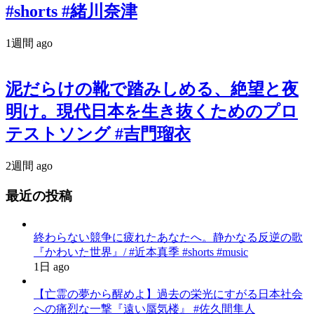
#shorts #緒川奈津
1週間 ago
泥だらけの靴で踏みしめる、絶望と夜
明け。現代日本を生き抜くためのプロ
テストソング #吉門瑠衣
2週間 ago
最近の投稿
終わらない競争に疲れたあなたへ。静かなる反逆の歌
『かわいた世界』/ #近本真季 #shorts #music
1日 ago
【亡霊の夢から醒めよ】過去の栄光にすがる日本社会
への痛烈な一撃『遠い蜃気楼』 #佐久間隼人