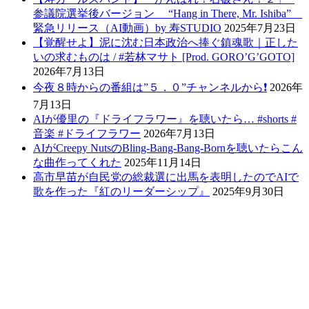
参議院選挙後バージョン “Hang in There, Mr. Ishiba”
緊急リリース（AI動画）by 寿STUDIO
2025年7月23日
【覚醒せよ】泥に沈む日本政治へ捧ぐ鎮魂歌｜正した
いの求むものは / #若林マサト [Prod. GORO’G’GOTO]
2026年7月13日
今夜８時からの番組は”５．０”チャンネルから❗️
2026年
7月13日
AIが優里の『ドライフラワー』を聴いたら… #shorts #
音楽 #ドライフラワー
2026年7月13日
AIがCreepy NutsのBling-Bang-Bang-Bornを聴いたらこん
な曲作ってくれた
2025年11月14日
高市早苗が自民党の総裁選に出馬を表明したのでAIで
歌を作った『紅のリーダーシップ』
2025年9月30日