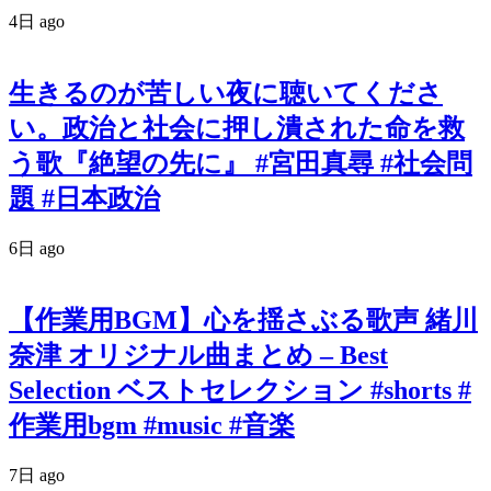
4日 ago
生きるのが苦しい夜に聴いてくださ
い。政治と社会に押し潰された命を救
う歌『絶望の先に』 #宮田真尋 #社会問
題 #日本政治
6日 ago
【作業用BGM】心を揺さぶる歌声 緒川
奈津 オリジナル曲まとめ – Best
Selection ベストセレクション #shorts #
作業用bgm #music #音楽
7日 ago