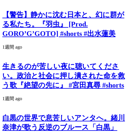
【警告】静かに沈む日本と、幻に群が
る私たち。『羽虫』 [Prod.
GORO’G’GOTO] #shorts #出水蓮美
1週間 ago
生きるのが苦しい夜に聴いてくださ
い。政治と社会に押し潰された命を救
う歌『絶望の先に』 #宮田真尋 #shorts
1週間 ago
白黒の世界で息苦しいアンタへ。緒川
奈津が歌う反逆のブルース「白黒」