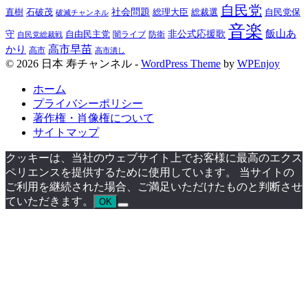
自民党
直樹
社会問題
総理大臣
総裁選
石破茂
自民党保
破滅チャンネル
音楽
飯山あ
非公式応援歌
守
自由民主党
防衛
自民党総裁戦
闇ライブ
高市早苗
かり
高市
高市潰し
© 2026 日本 寿チャンネル -
WordPress Theme
by
WPEnjoy
ホーム
プライバシーポリシー
著作権・肖像権について
サイトマップ
クッキーは、当社のウェブサイト上でお客様に最高のエクス
ペリエンスを提供するために使用しています。 当サイトの
ご利用を継続された場合、ご満足いただけたものと判断させ
ていただきます。
OK