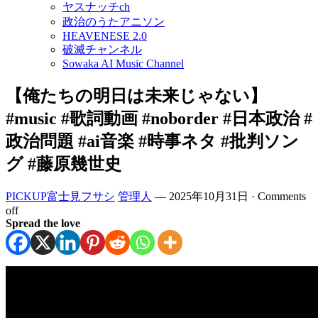
ヤスナッチch
政治のうたアニソン
HEAVENESE 2.0
破滅チャンネル
Sowaka AI Music Channel
【俺たちの明日は未来じゃない】
#music #歌詞動画 #noborder #日本政治 #
政治問題 #ai音楽 #時事ネタ #批判ソン
グ #藤原幾世史
PICKUP富士見フサシ
管理人
—
2025年10月31日
·
Comments
off
Spread the love