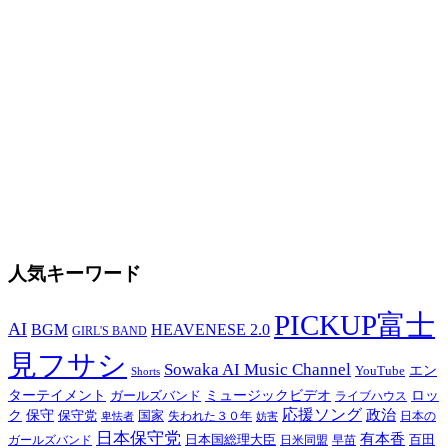
人気キーワード
PICKUP富士
AI
BGM
HEAVENESE 2.0
GIRL'S BAND
見フサシ
Sowaka AI Music Channel
エン
YouTube
Shorts
ターテイメント
ミュージックビデオ
ロッ
ガールズバンド
ライブハウス
応援ソング
保守
政治
ク
保守党
国家
卑怯者
失われた３０年
日本の
妨害
日本保守党
有本香
百田
日本国総理大臣
日米同盟
早苗
ガールズバンド