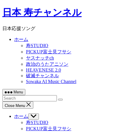
Skip
日本 寿チャンネル
to
content
日本応援ソング
ホーム
寿STUDIO
PICKUP富士見フサシ
ヤスナッチch
政治のうたアニソン
HEAVENESE 2.0
破滅チャンネル
Sowaka AI Music Channel
Menu
Close Menu
ホーム
Show
sub
寿STUDIO
menu
PICKUP富士見フサシ