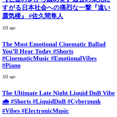
すがる日本社会への痛烈な一撃『遠い
蜃気楼』 #佐久間隼人
3日 ago
The Most Emotional Cinematic Ballad
You’ll Hear Today #Shorts
#CinematicMusic #EmotionalVibes
#Piano
3日 ago
The Ultimate Late Night Liquid DnB Vibe
🌧️ #Shorts #LiquidDnB #Cyberpunk
#Vibes #ElectronicMusic