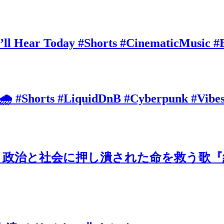
’ll Hear Today #Shorts #CinematicMusic #
 🌧️ #Shorts #LiquidDnB #Cyberpunk #Vibe
治と社会に押し潰された命を救う歌『絶望