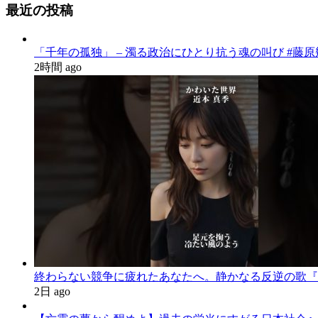
最近の投稿
「千年の孤独」 – 濁る政治にひとり抗う魂の叫び #藤原幾世史
2時間 ago
終わらない競争に疲れたあなたへ。静かなる反逆の歌『かわいた世界
2日 ago