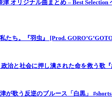
ジナル曲まとめ – Best Selection 
虫』 [Prod. GORO’G’GOTO] #
と社会に押し潰された命を救う歌『絶望の先
歌う反逆のブルース「白黒」 #shorts