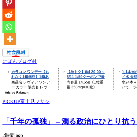
にほんブログ村
PICKUP富士見フサシ
「千年の孤独」 – 濁る政治にひとり抗う魂の
2時間 ago