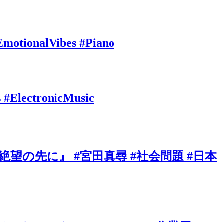
EmotionalVibes #Piano
s #ElectronicMusic
の先に』 #宮田真尋 #社会問題 #日本