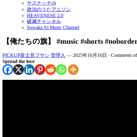
ヤスナッチch
政治のうたアニソン
HEAVENESE 2.0
破滅チャンネル
Sowaka AI Music Channel
【俺たちの旗】 #music #shorts #nobo
PICKUP富士見フサシ
管理人
—
2025年10月16日
·
Comments of
Spread the love