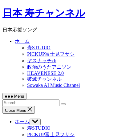
Skip
日本 寿チャンネル
to
content
日本応援ソング
ホーム
寿STUDIO
PICKUP富士見フサシ
ヤスナッチch
政治のうたアニソン
HEAVENESE 2.0
破滅チャンネル
Sowaka AI Music Channel
Menu
Close Menu
ホーム
Show
sub
寿STUDIO
menu
PICKUP富士見フサシ