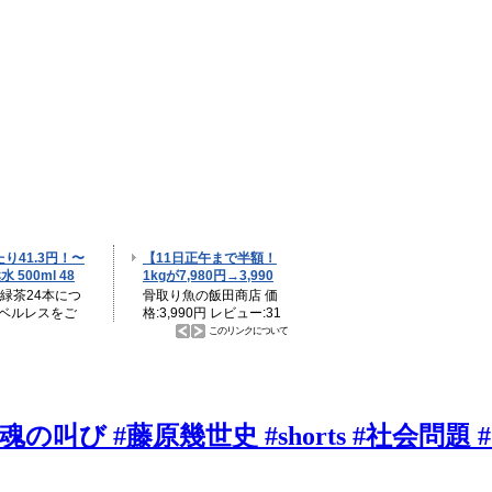
叫び #藤原幾世史 #shorts #社会問題 