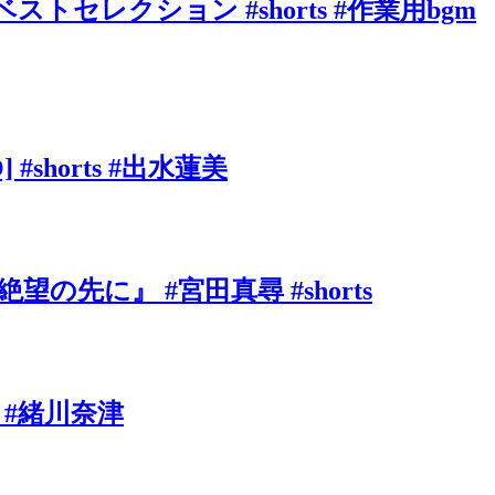
ベストセレクション #shorts #作業用bgm
shorts #出水蓮美
に』 #宮田真尋 #shorts
 #緒川奈津