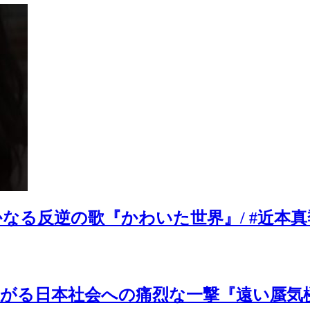
の歌『かわいた世界』/ #近本真季 #sho
がる日本社会への痛烈な一撃『遠い蜃気楼