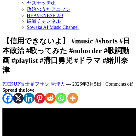
ヤスナッチch
政治のうたアニソン
HEAVENESE 2.0
破滅チャンネル
Sowaka AI Music Channel
【信用できないよ】 #music #shorts #日
本政治 #歌ってみた #noborder #歌詞動
画 #playlist #溝口勇児 #ドラマ #緒川奈
津
PICKUP富士見フサシ
管理人
—
2026年3月5日
·
Comments off
Spread the love