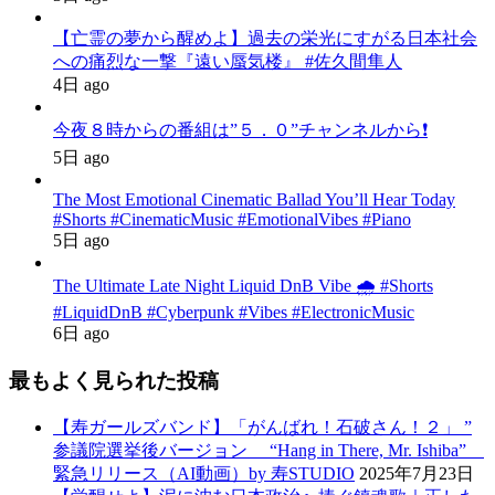
【亡霊の夢から醒めよ】過去の栄光にすがる日本社会
への痛烈な一撃『遠い蜃気楼』 #佐久間隼人
4日 ago
今夜８時からの番組は”５．０”チャンネルから❗️
5日 ago
The Most Emotional Cinematic Ballad You’ll Hear Today
#Shorts #CinematicMusic #EmotionalVibes #Piano
5日 ago
The Ultimate Late Night Liquid DnB Vibe 🌧️ #Shorts
#LiquidDnB #Cyberpunk #Vibes #ElectronicMusic
6日 ago
最もよく見られた投稿
【寿ガールズバンド】「がんばれ！石破さん！２」 ”
参議院選挙後バージョン “Hang in There, Mr. Ishiba”
緊急リリース（AI動画）by 寿STUDIO
2025年7月23日