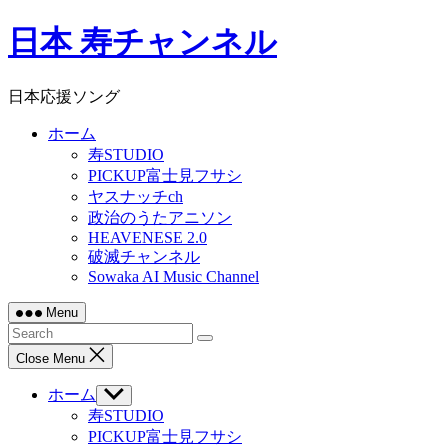
Skip
日本 寿チャンネル
to
content
日本応援ソング
ホーム
寿STUDIO
PICKUP富士見フサシ
ヤスナッチch
政治のうたアニソン
HEAVENESE 2.0
破滅チャンネル
Sowaka AI Music Channel
Menu
Close Menu
ホーム
Show
sub
寿STUDIO
menu
PICKUP富士見フサシ