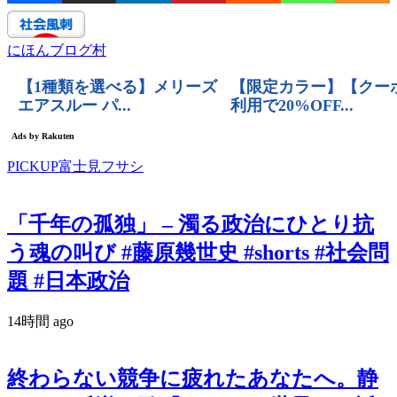
にほんブログ村
PICKUP富士見フサシ
「千年の孤独」 – 濁る政治にひとり抗
う魂の叫び #藤原幾世史 #shorts #社会問
題 #日本政治
14時間 ago
終わらない競争に疲れたあなたへ。静