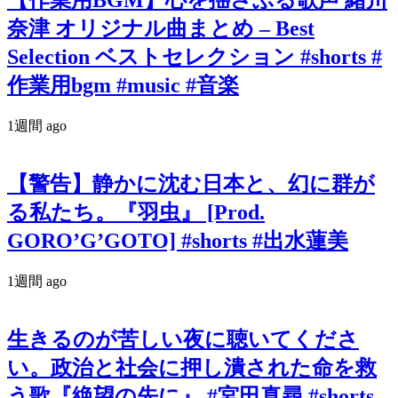
【作業用BGM】心を揺さぶる歌声 緒川
奈津 オリジナル曲まとめ – Best
Selection ベストセレクション #shorts #
作業用bgm #music #音楽
1週間 ago
【警告】静かに沈む日本と、幻に群が
る私たち。『羽虫』 [Prod.
GORO’G’GOTO] #shorts #出水蓮美
1週間 ago
生きるのが苦しい夜に聴いてくださ
い。政治と社会に押し潰された命を救
う歌『絶望の先に』 #宮田真尋 #shorts