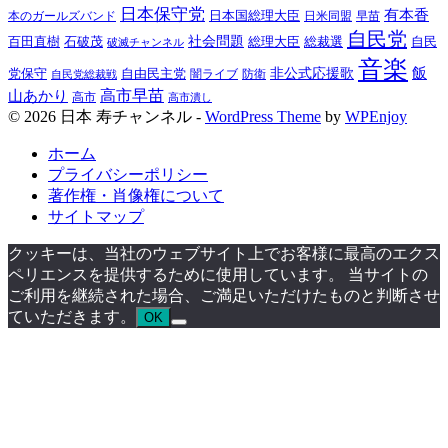
日本保守党
有本香
日本国総理大臣
日米同盟
早苗
本のガールズバンド
自民党
百田直樹
社会問題
総理大臣
総裁選
石破茂
自民
破滅チャンネル
音楽
飯
非公式応援歌
党保守
自由民主党
防衛
自民党総裁戦
闇ライブ
高市早苗
山あかり
高市
高市潰し
© 2026 日本 寿チャンネル -
WordPress Theme
by
WPEnjoy
ホーム
プライバシーポリシー
著作権・肖像権について
サイトマップ
クッキーは、当社のウェブサイト上でお客様に最高のエクス
ペリエンスを提供するために使用しています。 当サイトの
ご利用を継続された場合、ご満足いただけたものと判断させ
ていただきます。
OK