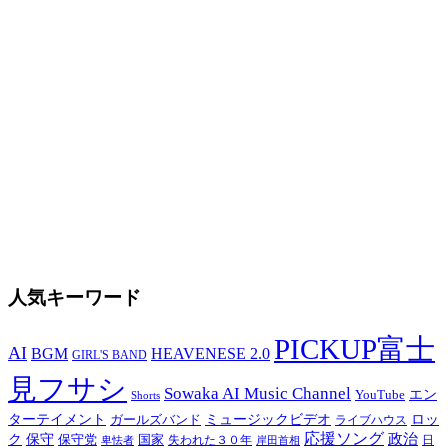
人気キーワード
PICKUP富士
AI
BGM
HEAVENESE 2.0
GIRL'S BAND
見フサシ
Sowaka AI Music Channel
エン
YouTube
Shorts
ターテイメント
ミュージックビデオ
ロッ
ガールズバンド
ライブハウス
応援ソング
保守
政治
ク
保守党
国家
卑怯者
失われた３０年
日
岸田首相