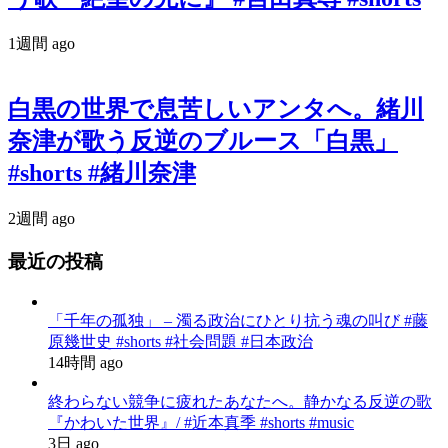
1週間 ago
白黒の世界で息苦しいアンタへ。緒川
奈津が歌う反逆のブルース「白黒」
#shorts #緒川奈津
2週間 ago
最近の投稿
「千年の孤独」 – 濁る政治にひとり抗う魂の叫び #藤
原幾世史 #shorts #社会問題 #日本政治
14時間 ago
終わらない競争に疲れたあなたへ。静かなる反逆の歌
『かわいた世界』/ #近本真季 #shorts #music
3日 ago