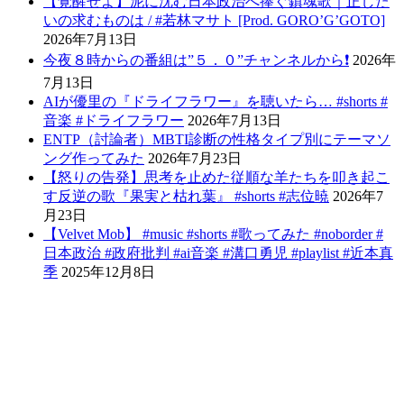
【覚醒せよ】泥に沈む日本政治へ捧ぐ鎮魂歌｜正した
いの求むものは / #若林マサト [Prod. GORO’G’GOTO]
2026年7月13日
今夜８時からの番組は”５．０”チャンネルから❗️
2026年
7月13日
AIが優里の『ドライフラワー』を聴いたら… #shorts #
音楽 #ドライフラワー
2026年7月13日
ENTP（討論者）MBTI診断の性格タイプ別にテーマソ
ング作ってみた
2026年7月23日
【怒りの告発】思考を止めた従順な羊たちを叩き起こ
す反逆の歌『果実と枯れ葉』 #shorts #志位暁
2026年7
月23日
【Velvet Mob】 #music #shorts #歌ってみた #noborder #
日本政治 #政府批判 #ai音楽 #溝口勇児 #playlist #近本真
季
2025年12月8日