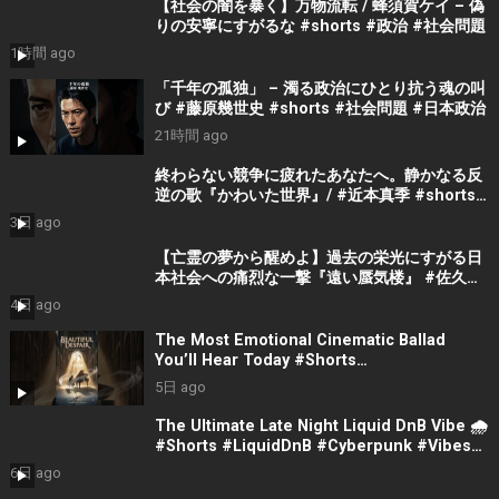
【社会の闇を暴く】万物流転 / 蜂須賀ケイ – 偽
りの安寧にすがるな #shorts #政治 #社会問題
1時間 ago
「千年の孤独」 – 濁る政治にひとり抗う魂の叫
び #藤原幾世史 #shorts #社会問題 #日本政治
21時間 ago
終わらない競争に疲れたあなたへ。静かなる反
逆の歌『かわいた世界』/ #近本真季 #shorts
#music
3日 ago
【亡霊の夢から醒めよ】過去の栄光にすがる日
本社会への痛烈な一撃『遠い蜃気楼』 #佐久間
隼人
4日 ago
The Most Emotional Cinematic Ballad
You’ll Hear Today #Shorts
#CinematicMusic #EmotionalVibes #Piano
5日 ago
The Ultimate Late Night Liquid DnB Vibe 🌧️
#Shorts #LiquidDnB #Cyberpunk #Vibes
#ElectronicMusic
6日 ago