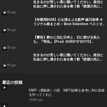
生きるのが苦しい夜に聴いてください。政治と
社会に押し潰された命を救う歌『絶望の先に』
#宮田真尋 #社会問題 #日本政治
1週間 ago
【作業用BGM】心を揺さぶる歌声 緒川奈津 オ
リジナル曲まとめ – Best Selection ベストセ
レクション #shorts #作業用bgm #music #音
1週間 ago
楽
【警告】静かに沈む日本と、幻に群がる私た
ち。『羽虫』 [Prod. GORO’G’GOTO]
#shorts #出水蓮美
1週間 ago
生きるのが苦しい夜に聴いてください。政治と
社会に押し潰された命を救う歌『絶望の先に』
#宮田真尋 #shorts
1週間 ago
最近の投稿
ENFP（運動家）の歌 MBTI診断を参考にAIが楽曲
を作ってくれた
1時間 ago