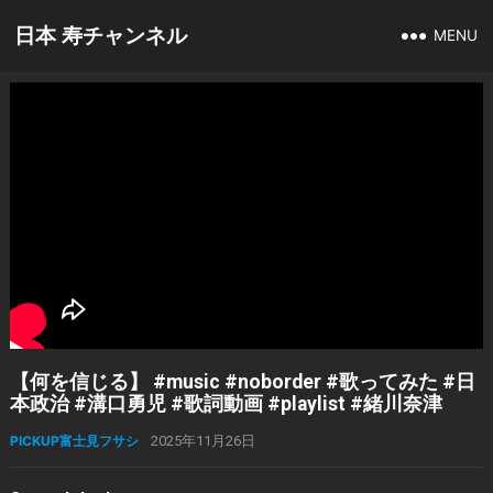
日本 寿チャンネル
MENU
【何を信じる】 #music #noborder #歌ってみた #日
本政治 #溝口勇児 #歌詞動画 #playlist #緒川奈津
PICKUP富士見フサシ
2025年11月26日