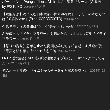
バージョン “Hang in There, Mr. Ishiba” 緊急リリース（AI動画）
by 寿STUDIO
2025年7月23日
【覚醒せよ】泥に沈む日本政治へ捧ぐ鎮魂歌｜正したいの求むもの
は / #若林マサト [Prod. GORO’G’GOTO]
2026年7月13日
今夜８時からの番組は”５．０”チャンネルから❗️
2026年7月13日
AIが優里の『ドライフラワー』を聴いたら… #shorts #音楽 #ドライ
フラワー
2026年7月13日
【怒りの告発】思考を止めた従順な羊たちを叩き起こす反逆の歌
『果実と枯れ葉』 #shorts #志位暁
2026年7月23日
ENTP（討論者）MBTI診断の性格タイプ別にテーマソング作ってみ
た
2026年7月23日
俺のオートマ86 『イニシャルP 〜タイヤ館の領域〜』
2025年12月
4日