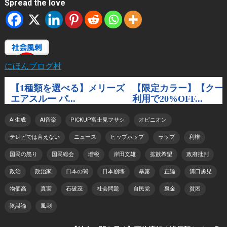
Spread the love
にほんブログ村
AI生成
AI音楽
PICKUP富士見フサシ
オピニオン
テレビでは言えない
ニュース
ヒップホップ
ラップ
利権
国民の怒り
国民総会
増税
岸田文雄
拡散希望
政府批判
政治
政治家
日本の闇
日本崩壊
暴露
正論
溝口勇児
物価高
真実
石破茂
社会問題
自民党
裏金
貧困
陰謀論
風刺