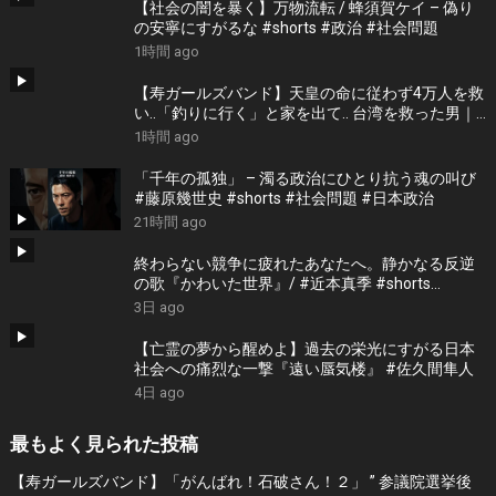
【社会の闇を暴く】万物流転 / 蜂須賀ケイ – 偽り
の安寧にすがるな #shorts #政治 #社会問題
1時間 ago
【寿ガールズバンド】天皇の命に従わず4万人を救
い..「釣りに行く」と家を出て.. 台湾を救った男｜
根本博『名もなき勝利』 by 寿STUDIO
1時間 ago
「千年の孤独」 – 濁る政治にひとり抗う魂の叫び
#藤原幾世史 #shorts #社会問題 #日本政治
21時間 ago
終わらない競争に疲れたあなたへ。静かなる反逆
の歌『かわいた世界』/ #近本真季 #shorts
#music
3日 ago
【亡霊の夢から醒めよ】過去の栄光にすがる日本
社会への痛烈な一撃『遠い蜃気楼』 #佐久間隼人
4日 ago
最もよく見られた投稿
【寿ガールズバンド】「がんばれ！石破さん！２」 ” 参議院選挙後