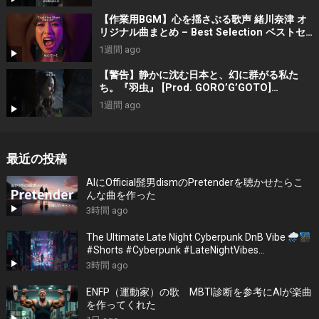
【作業用BGM】心を揺さぶる歌声 緒川奈津 オ
リジナル曲まとめ – Best Selection ベストセ
レクション #shorts #作業用bgm #music #音
1週間 ago
楽
【警告】静かに沈む日本と、幻に群がる私た
ち。『羽虫』 [Prod. GORO’G’GOTO]
#shorts #出水蓮美
1週間 ago
最近の投稿
AIにOfficial髭男dismのPretenderを聴かせたらこ
んな曲を作った
3時間 ago
The Ultimate Late Night Cyberpunk DnB Vibe
#Shorts #Cyberpunk #LateNightVibes
#ElectronicMusic
3時間 ago
ENFP（運動家）の歌 MBTI診断を参考にAIが楽曲
を作ってくれた