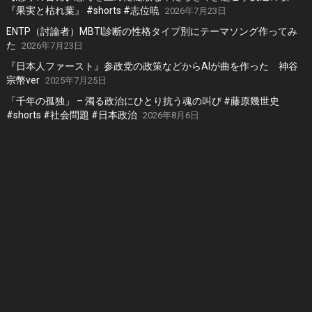
『果実と枯れ葉』 #shorts #志位暁
2026年7月23日
ENTP（討論者）MBTI診断の性格タイプ別にテーマソング作ってみ
た
2026年7月23日
『日本人ファースト』参政党の政策などからAIが曲を作った 神谷
宗幣ver
2025年7月25日
「千年の孤独」 – 濁る政治にひとり抗う魂の叫び #藤原幾世史
#shorts #社会問題 #日本政治
2026年8月6日