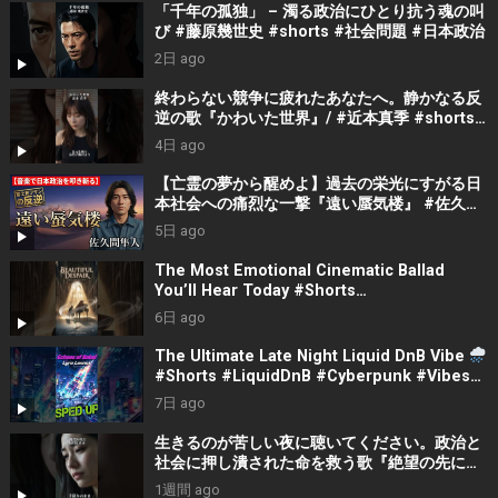
「千年の孤独」 – 濁る政治にひとり抗う魂の叫
び #藤原幾世史 #shorts #社会問題 #日本政治
2日 ago
終わらない競争に疲れたあなたへ。静かなる反
逆の歌『かわいた世界』/ #近本真季 #shorts
#music
4日 ago
【亡霊の夢から醒めよ】過去の栄光にすがる日
本社会への痛烈な一撃『遠い蜃気楼』 #佐久間
隼人
5日 ago
The Most Emotional Cinematic Ballad
You’ll Hear Today #Shorts
#CinematicMusic #EmotionalVibes #Piano
6日 ago
The Ultimate Late Night Liquid DnB Vibe
#Shorts #LiquidDnB #Cyberpunk #Vibes
#ElectronicMusic
7日 ago
生きるのが苦しい夜に聴いてください。政治と
社会に押し潰された命を救う歌『絶望の先に』
#宮田真尋 #社会問題 #日本政治
1週間 ago