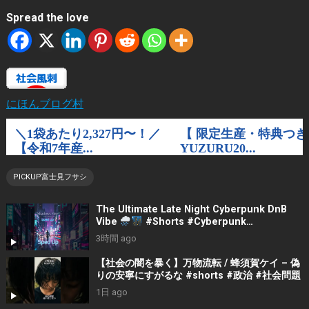
Spread the love
にほんブログ村
PICKUP富士見フサシ
The Ultimate Late Night Cyberpunk DnB
Vibe
#Shorts #Cyberpunk
#LateNightVibes #ElectronicMusic
3時間 ago
【社会の闇を暴く】万物流転 / 蜂須賀ケイ – 偽
りの安寧にすがるな #shorts #政治 #社会問題
1日 ago