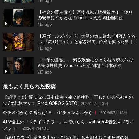
1日 ago
【社会の闇を暴く】万物流転 / 蜂須賀ケイ – 偽り
の安寧にすがるな #shorts #政治 #社会問題
1日 ago
【寿ガールズバンド】天皇の命に従わず4万人を救
い..「釣りに行く」と家を出て.. 台湾を救った男｜
根本博『名もなき勝利』 by 寿STUDIO
1日 ago
「千年の孤独」 – 濁る政治にひとり抗う魂の叫び
#藤原幾世史 #shorts #社会問題 #日本政治
2日 ago
最もよく見られた投稿
【覚醒せよ】泥に沈む日本政治へ捧ぐ鎮魂歌｜正したいの求むもの
は / #若林マサト [Prod. GORO’G’GOTO]
2026年7月13日
今夜８時からの番組は”５．０”チャンネルから
2026年7月13日
AIが優里の『ドライフラワー』を聴いたら… #shorts #音楽 #ドライ
フラワー
2026年7月13日
【怒りの告発】思考を止めた従順な羊たちを叩き起こす反逆の歌