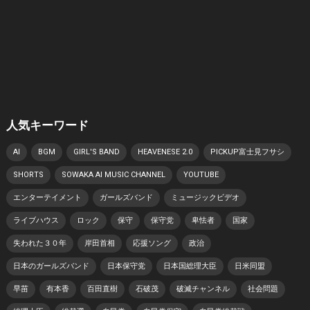
人気キーワード
AI
BGM
GIRL'S BAND
HEAVENESE 2.0
PICKUP富士見フサシ
SHORTS
SOWAKA AI MUSIC CHANNEL
YOUTUBE
エンターテイメント
ガールズバンド
ミュージックビデオ
ライブハウス
ロック
保守
保守党
卑怯者
国家
失われた３０年
岸田首相
応援ソング
政治
日本のガールズバンド
日本保守党
日本国総理大臣
日米同盟
早苗
有本香
百田直樹
石破茂
破滅チャンネル
社会問題