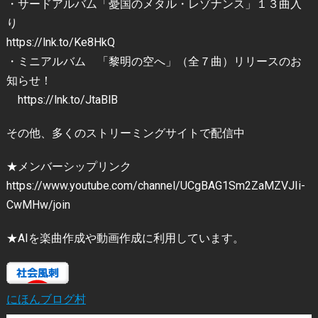
・サードアルバム「憂国のメタル・レゾナンス」１３曲入
り
https://lnk.to/Ke8HkQ
・ミニアルバム 「黎明の空へ」（全７曲）リリースのお
知らせ！
https://lnk.to/JtaBlB
その他、多くのストリーミングサイトで配信中
★メンバーシップリンク
https://www.youtube.com/channel/UCgBAG1Sm2ZaMZVJIi-
CwMHw/join
★AIを楽曲作成や動画作成に利用しています。
にほんブログ村