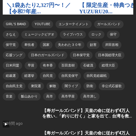
GIRL'S BAND
YOUTUBE
エンターテイメント
ガールズバンド
さなえ
ミュージックビデオ
ライブハウス
ロック
保守
保守党
卑怯者
国家
失われた３０年
妨害
岸田首相
応援ソング
日本のガールズバンド
日本保守党
日本国総理大臣
日米同盟
早苗
有本香
百田直樹
石破茂
総理大臣
総裁選
総選挙
自民党
自民党保守
自民党総裁戦
自由民主党
衆院選
解散
闇ライブ
防衛
非公式応援歌
音楽
飯山あかり
高市
高市早苗
高市潰し
【寿ガールズバンド】天皇の命に従わず4万人
を救い..「釣りに行く」と家を出て.. 台湾を救っ
た男｜根本博『名もなき勝利』 by 寿STUDIO
17時間 ago
【寿ガールズバンド】天皇の命に従わず4万人