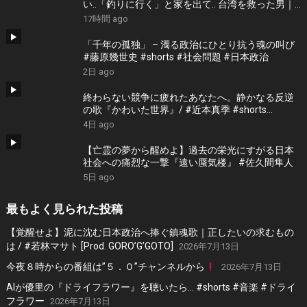
い..「釣りに行く」と家を出て.. 台湾を救った男｜
根本博『名もなき勝利』 by 寿STUDIO
17時間 ago
「千年の孤独」 – 濁る政治にひとり抗う魂の叫び
#藤原幾世史 #shorts #社会問題 #日本政治
2日 ago
終わらない競争に疲れたあなたへ。静かなる反逆
の歌『かわいた世界』/ #近本真季 #shorts
#music
4日 ago
【亡霊の夢から醒めよ】過去の栄光にすがる日本
社会への痛烈な一撃『遠い蜃気楼』 #佐久間隼人
5日 ago
最もよく見られた投稿
【覚醒せよ】泥に沈む日本政治へ捧ぐ鎮魂歌｜正したいの求むもの
は / #若林マサト [Prod. GORO’G’GOTO]
2026年7月13日
今夜８時からの番組は”５．０”チャンネルから
2026年7月13日
AIが優里の『ドライフラワー』を聴いたら… #shorts #音楽 #ドライ
フラワー
2026年7月13日