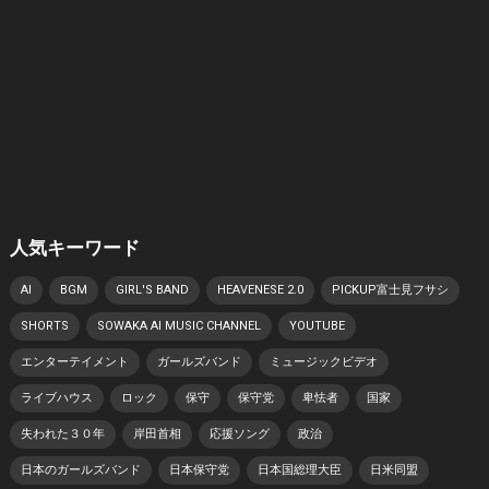
人気キーワード
AI
BGM
GIRL'S BAND
HEAVENESE 2.0
PICKUP富士見フサシ
SHORTS
SOWAKA AI MUSIC CHANNEL
YOUTUBE
エンターテイメント
ガールズバンド
ミュージックビデオ
ライブハウス
ロック
保守
保守党
卑怯者
国家
失われた３０年
岸田首相
応援ソング
政治
日本のガールズバンド
日本保守党
日本国総理大臣
日米同盟