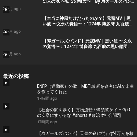
防人の魂 〜弘安の執念〜 By 寿ガールズバン
ド （AI動画）Part2
2か月 ago
【本当に神風だけだったのか？】元寇MV｜黒
い波 〜文永の覚悟〜：1274年 博多湾 九百艘の
黒い船団に立ち向かった 日の本の覚悟 (AIシ
2か月 ago
ョート動画）Part 1 by 寿ガールズバンド
【寿ガールズバンド】元寇MV｜黒い波 〜文永
の覚悟〜：1274年 博多湾 九百艘の黒い船団に
立ち向かった 日の本の覚悟 (AI動画）Part 1
2か月 ago
by 寿STDIO
最近の投稿
ENFP（運動家）の歌 MBTI診断を参考にAIが楽曲
を作ってくれた
17時間 ago
【社会の闇を暴く】万物流転 / 蜂須賀ケイ – 偽り
の安寧にすがるな #shorts #政治 #社会問題
17時間 ago
【寿ガールズバンド】天皇の命に従わず4万人を救