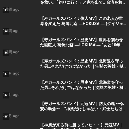
を救い..「釣りに行く」と家を出て.. 台湾を救っ
た男｜根本博『名もなき勝利』 by 寿STUDIO
1週間 ago
【寿ガールズバンド：偉人MV】この老人が世
界を変えた 葛飾北斎 ―HOKUSAI― (ダイジェ
スト）By 寿STUDIO
2週間 ago
【寿ガールズバンド：歴史MV】世界を震わせ
た画狂人 葛飾北斎 ―HOKUSAI― “あと10年く
れ！” (AI動画）By 寿STUDIO
3週間 ago
【寿ガールズバンド：歴史MV】北海道を守っ
た男…それだけではなかった｜沈黙の英雄・樋
口季一郎 “私が引き受けた” By 寿STUDIO
1か月 ago
【寿ガールズバンド：歴史MV】北海道を守っ
た男…それだけではなかった｜沈黙の英雄・樋
口季一郎 “私が引き受けた” By 寿STUDIO
1か月 ago
【寿ガールズバンド】元寇MV｜防人の魂 〜弘
安の執念〜 ”神風だけじゃない・武士たちはも
う勝っていた” （AIショート動画） By 寿
2か月 ago
STUDIO Part 2
【神風が来る前に勝っていた・・】元寇MV｜