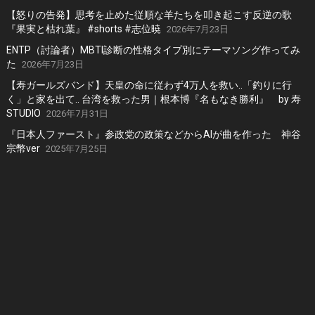
【怒りの告発】思考を止めた従順な羊たちを叩き起こす反逆の歌
『果実と枯れ葉』 #shorts #志位暁
2026年7月23日
ENTP（討論者）MBTI診断の性格タイプ別にテーマソング作ってみ
た
2026年7月23日
【寿ガールズバンド】天皇の命に従わず4万人を救い..「釣りに行
く」と家を出て.. 台湾を救った男｜根本博『名もなき勝利』 by 寿
STUDIO
2026年7月31日
『日本人ファースト』参政党の政策などからAIが曲を作った 神谷
宗幣ver
2025年7月25日