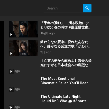
「千年の孤独」 – 濁る政治にひ
とり抗う魂の叫び #藤原幾世史
#shorts #社会問題 #日本政治
1時間 ago
終わらない競争に疲れたあなた
へ。静かなる反逆の歌『かわいた
世界』/ #近本真季 #shorts
2日 ago
#music
【亡霊の夢から醒めよ】過去の栄
光にすがる日本社会への痛烈な一
撃『遠い蜃気楼』 #佐久間隼人
3日 ago
The Most Emotional
Cinematic Ballad You’ll Hear
Today #Shorts
4日 ago
#CinematicMusic
#EmotionalVibes #Piano
The Ultimate Late Night
Liquid DnB Vibe 🌧️ #Shorts
#LiquidDnB #Cyberpunk
5日 ago