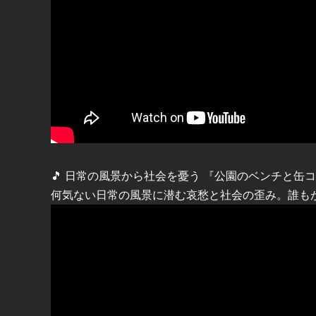
🎵 日常の風景から社会を憂う 『公園のベンチと缶コ
何気ない日常の風景に潜む哀愁と社会の歪み。誰も