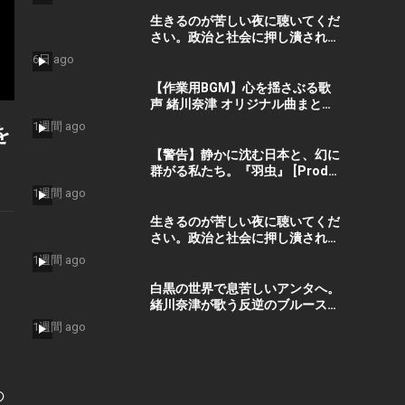
#Vibes #ElectronicMusic
生きるのが苦しい夜に聴いてくだ
さい。政治と社会に押し潰された
命を救う歌『絶望の先に』 #宮田
6日 ago
真尋 #社会問題 #日本政治
【作業用BGM】心を揺さぶる歌
声 緒川奈津 オリジナル曲まとめ
– Best Selection ベストセレク
1週間 ago
を
ション #shorts #作業用bgm
#music #音楽
【警告】静かに沈む日本と、幻に
群がる私たち。『羽虫』 [Prod.
GORO’G’GOTO] #shorts #出水
1週間 ago
蓮美
生きるのが苦しい夜に聴いてくだ
さい。政治と社会に押し潰された
命を救う歌『絶望の先に』 #宮田
1週間 ago
真尋 #shorts
白黒の世界で息苦しいアンタへ。
緒川奈津が歌う反逆のブルース
「白黒」 #shorts #緒川奈津
1週間 ago
の