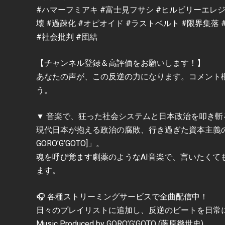
#ハマーフミアキ #富士見フサシ #ヒルビリーエレジー
壊 #過疎化 #オピオイド #ラストベルト #限界集落
#社会批判 #団結
【チャンネル登録＆高評価をお願いします！】
あなたの声が、この反逆の力になります。コメント
う。
▼ 音楽で、狂った社会システムと日本政治を叩き斬
現代日本が抱える政治の腐敗、行き過ぎた資本主義の矛
GORO’G’GOTO]」。
魂を呼び覚ます劇薬のようなAI音楽で、言いたく
ます。
🎧 各種ストリーミングサービスで全曲配信中！
日々のプレイリストに追加し、反逆のビートを日常
Music Produced by GORO’G’GOTO (藤原幾世史)