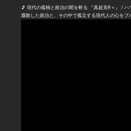
🎵 現代の孤独と政治の闇を斬る 『真超克R＋』 / 
腐敗した政治と、その中で孤立する現代人の心をブ