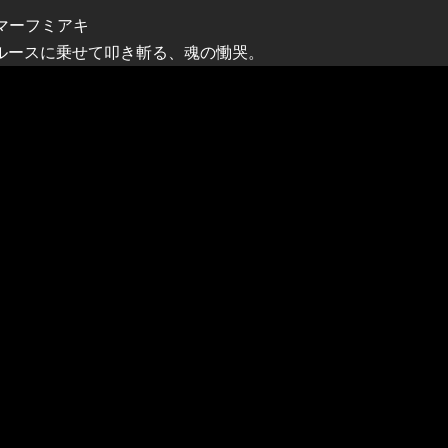
ハマーフミアキ
ルースに乗せて叩き斬る、魂の慟哭。