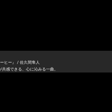
ーヒー』 / 佐久間隼人
が共感できる、心に沁みる一曲。