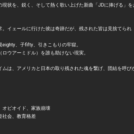
の現状を、鋭く、そして熱く歌い上げた新曲「JDに捧げる」を
常。イェールに行けた彼は奇跡だが、残された皆は見捨てられ
hty、子fifty、引きこもりの牢獄。
（ロウアーミドル）を誰も助けない現実。
イムは、アメリカと日本の取り残された魂を繋げ、団結を呼び
、オピオイド、家族崩壊
差社会、教育格差