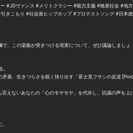
 #JDヴァンス #メリトクラシー #能力主義 #格差社会 #地
 #引きこもり #社会派ヒップホップ #プロテストソング #日本
欄で、この楽曲が突きつける現実について、ぜひ議論しましょ
る。
盾、生きづらさを鋭く抉り出す「富士見フサシの反逆 [Prod
ても言えないあなたの「心のモヤモヤ」を代弁し、抗議の声を上
に。