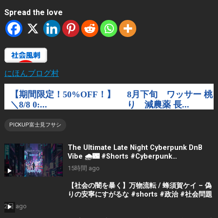
Spread the love
にほんブログ村
PICKUP富士見フサシ
The Ultimate Late Night Cyberpunk DnB
Vibe 🌧️🌃 #Shorts #Cyberpunk
#LateNightVibes #ElectronicMusic
15時間 ago
【社会の闇を暴く】万物流転 / 蜂須賀ケイ – 偽
りの安寧にすがるな #shorts #政治 #社会問題
2日 ago