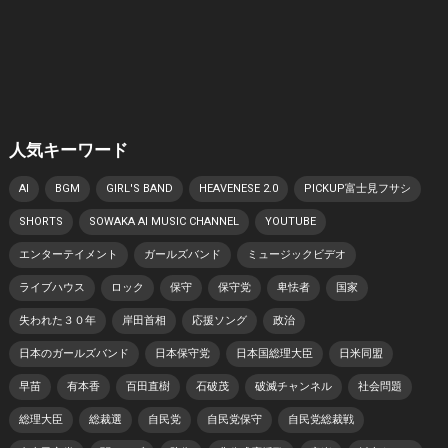
人気キーワード
AI
BGM
GIRL'S BAND
HEAVENESE 2.0
PICKUP富士見フサシ
SHORTS
SOWAKA AI MUSIC CHANNEL
YOUTUBE
エンターテイメント
ガールズバンド
ミュージックビデオ
ライブハウス
ロック
保守
保守党
卑怯者
国家
失われた３０年
岸田首相
応援ソング
政治
日本のガールズバンド
日本保守党
日本国総理大臣
日米同盟
早苗
有本香
百田直樹
石破茂
破滅チャンネル
社会問題
総理大臣
総裁選
自民党
自民党保守
自民党総裁戦