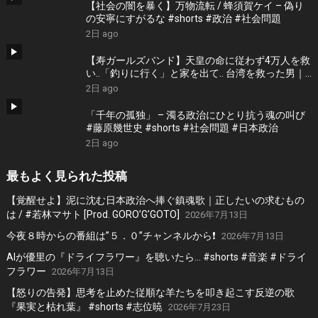
【社会の闇を暴く】万物流転 / 蜂須賀ケイ – 偽り
の安寧にすがるな #shorts #政治 #社会問題
2日 ago
【寿ガールズバンド】天皇の命に従わず4万人を救
い..「釣りに行く」と家を出て.. 台湾を救った男｜
根本博『名もなき勝利』 by 寿STUDIO
2日 ago
「千年の孤独」 – 濁る政治にひとり抗う魂の叫び
#藤原幾世史 #shorts #社会問題 #日本政治
2日 ago
最もよく見られた投稿
【覚醒せよ】泥に沈む日本政治へ捧ぐ鎮魂歌｜正したいの求むもの
は / #若林マサト [Prod. GORO’G’GOTO]
2026年7月13日
今夜８時からの番組は”５．０”チャンネルから❗️
2026年7月13日
AIが優里の『ドライフラワー』を聴いたら… #shorts #音楽 #ドライ
フラワー
2026年7月13日
【怒りの告発】思考を止めた従順な羊たちを叩き起こす反逆の歌
『果実と枯れ葉』 #shorts #志位暁
2026年7月23日