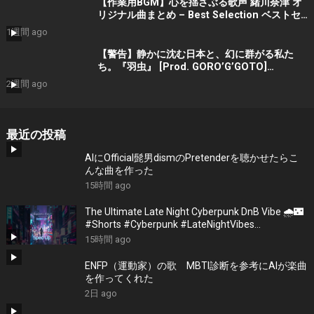
【作業用BGM】心を揺さぶる歌声 緒川奈津 オ
リジナル曲まとめ – Best Selection ベストセ
レクション #shorts #作業用bgm #music #音
1週間 ago
楽
【警告】静かに沈む日本と、幻に群がる私た
ち。『羽虫』 [Prod. GORO’G’GOTO]
#shorts #出水蓮美
2週間 ago
最近の投稿
AIにOfficial髭男dismのPretenderを聴かせたらこ
んな曲を作った
15時間 ago
The Ultimate Late Night Cyberpunk DnB Vibe 🌧️🌃
#Shorts #Cyberpunk #LateNightVibes
#ElectronicMusic
15時間 ago
ENFP（運動家）の歌 MBTI診断を参考にAIが楽曲
を作ってくれた
2日 ago