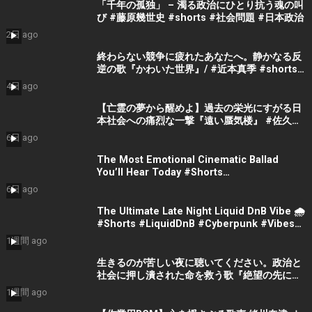
「千年の孤独」 – 濁る政治にひとり抗う魂の叫
び #藤原幾世史 #shorts #社会問題 #日本政治
2日 ago
終わらない競争に疲れたあなたへ。静かなる反
逆の歌『かわいた世界』/ #近本真季 #shorts
#music
4日 ago
【亡霊の夢から醒めよ】過去の栄光にすがる日
本社会への痛烈な一撃『遠い蜃気楼』 #佐久間
隼人
6日 ago
The Most Emotional Cinematic Ballad
You’ll Hear Today #Shorts
#CinematicMusic #EmotionalVibes #Piano
6日 ago
The Ultimate Late Night Liquid DnB Vibe 🌧️
#Shorts #LiquidDnB #Cyberpunk #Vibes
#ElectronicMusic
1週間 ago
生きるのが苦しい夜に聴いてください。政治と
社会に押し潰された命を救う歌『絶望の先に』
#宮田真尋 #社会問題 #日本政治
1週間 ago