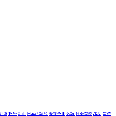
万博
政治
新曲
日本の課題
未来予測
歌詞
社会問題
考察
臨時