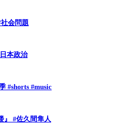
 #社会問題
#日本政治
rts #music
』 #佐久間隼人