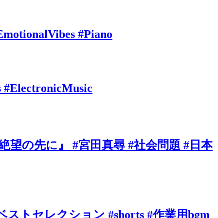
EmotionalVibes #Piano
s #ElectronicMusic
の先に』 #宮田真尋 #社会問題 #日本
ベストセレクション #shorts #作業用bgm