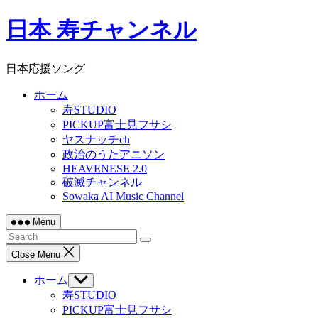
Skip
日本 寿チャンネル
to
content
日本応援ソング
ホーム
寿STUDIO
PICKUP富士見フサシ
ヤスナッチch
政治のうたアニソン
HEAVENESE 2.0
破滅チャンネル
Sowaka AI Music Channel
Menu
Close Menu
ホーム
Show
sub
寿STUDIO
menu
PICKUP富士見フサシ