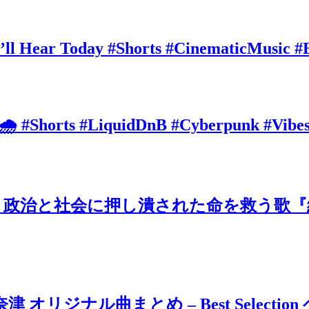
’ll Hear Today #Shorts #CinematicMusic #
 🌧️ #Shorts #LiquidDnB #Cyberpunk #Vibe
治と社会に押し潰された命を救う歌『絶望
ジナル曲まとめ – Best Selection 