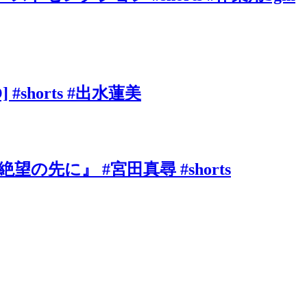
shorts #出水蓮美
に』 #宮田真尋 #shorts