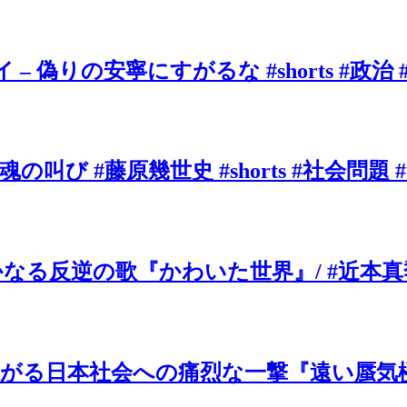
 偽りの安寧にすがるな #shorts #政治
叫び #藤原幾世史 #shorts #社会問題 
の歌『かわいた世界』/ #近本真季 #sho
がる日本社会への痛烈な一撃『遠い蜃気楼