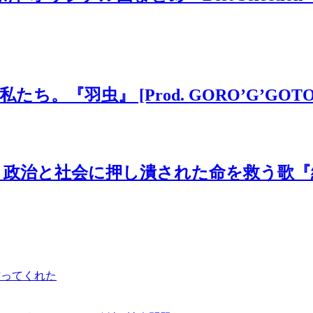
虫』 [Prod. GORO’G’GOTO] #
と社会に押し潰された命を救う歌『絶望の先
作ってくれた