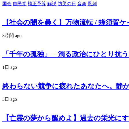
国会
自民党
補正予算
解説
防災の日
音楽
風刺
【社会の闇を暴く】万物流転 / 蜂須賀ケイ –
8時間 ago
「千年の孤独」 – 濁る政治にひとり抗う魂の
1日 ago
終わらない競争に疲れたあなたへ。静かなる反逆
3日 ago
【亡霊の夢から醒めよ】過去の栄光にす