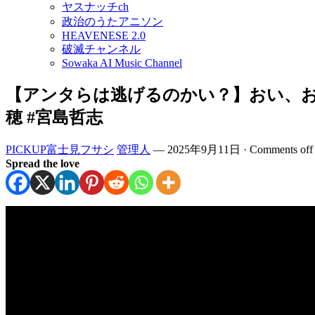
ヤスナッチch
政治のうたアニソン
HEAVENESE 2.0
破滅チャンネル
Sowaka AI Music Channel
【アンタらは逃げるのかい？】おい、お偉いさん 
穂 #宮島哲志
PICKUP富士見フサシ
管理人
—
2025年9月11日
·
Comments off
Spread the love