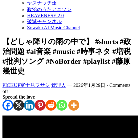
ヤスナッチch
政治のうたアニソン
HEAVENESE 2.0
破滅チャンネル
Sowaka AI Music Channel
【どしゃ降りの雨の中で】 #shorts #政
治問題 #ai音楽 #music #時事ネタ #増税
#批判ソング #NoBorder #playlist #藤原
幾世史
PICKUP富士見フサシ
管理人
—
2026年1月29日
·
Comments
off
Spread the love