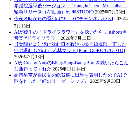
参議院選挙後バージョン “Hang in There, Mr. Ishiba”
緊急リリース（AI動画）by 寿STUDIO
2025年7月23日
今夜８時からの番組は”５．０”チャンネルから❗️
2026年
7月13日
AIが優里の『ドライフラワー』を聴いたら… #shorts #
音楽 #ドライフラワー
2026年7月13日
【覚醒せよ】泥に沈む日本政治へ捧ぐ鎮魂歌｜正した
いの求むものは / #若林マサト [Prod. GORO’G’GOTO]
2026年7月13日
AIがCreepy NutsのBling-Bang-Bang-Bornを聴いたらこん
な曲作ってくれた
2025年11月14日
高市早苗が自民党の総裁選に出馬を表明したのでAIで
歌を作った『紅のリーダーシップ』
2025年9月30日