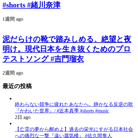
#shorts #緒川奈津
1週間 ago
泥だらけの靴で踏みしめる、絶望と夜
明け。現代日本を生き抜くためのプロ
テストソング #吉門瑠衣
2週間 ago
最近の投稿
終わらない競争に疲れたあなたへ。静かなる反逆の歌
『かわいた世界』/ #近本真季 #shorts #music
2日 ago
【亡霊の夢から醒めよ】過去の栄光にすがる日本社会
への痛烈な一撃『遠い蜃気楼』 #佐久間隼人