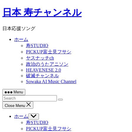
Skip
日本 寿チャンネル
to
content
日本応援ソング
ホーム
寿STUDIO
PICKUP富士見フサシ
ヤスナッチch
政治のうたアニソン
HEAVENESE 2.0
破滅チャンネル
Sowaka AI Music Channel
Menu
Close Menu
ホーム
Show
sub
寿STUDIO
menu
PICKUP富士見フサシ