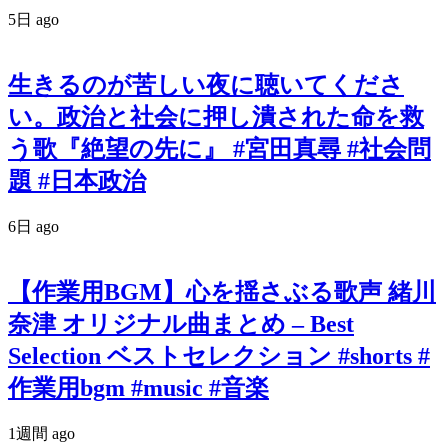
5日 ago
生きるのが苦しい夜に聴いてくださ
い。政治と社会に押し潰された命を救
う歌『絶望の先に』 #宮田真尋 #社会問
題 #日本政治
6日 ago
【作業用BGM】心を揺さぶる歌声 緒川
奈津 オリジナル曲まとめ – Best
Selection ベストセレクション #shorts #
作業用bgm #music #音楽
1週間 ago