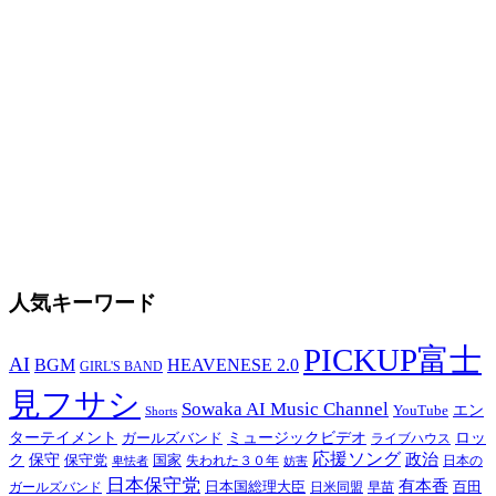
人気キーワード
PICKUP富士
AI
BGM
HEAVENESE 2.0
GIRL'S BAND
見フサシ
Sowaka AI Music Channel
エン
YouTube
Shorts
ターテイメント
ミュージックビデオ
ロッ
ガールズバンド
ライブハウス
応援ソング
保守
政治
ク
保守党
国家
卑怯者
失われた３０年
日本の
妨害
日本保守党
有本香
百田
日本国総理大臣
日米同盟
早苗
ガールズバンド