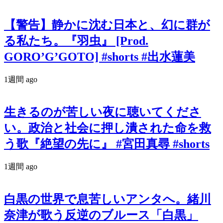
【警告】静かに沈む日本と、幻に群が
る私たち。『羽虫』 [Prod.
GORO’G’GOTO] #shorts #出水蓮美
1週間 ago
生きるのが苦しい夜に聴いてくださ
い。政治と社会に押し潰された命を救
う歌『絶望の先に』 #宮田真尋 #shorts
1週間 ago
白黒の世界で息苦しいアンタへ。緒川
奈津が歌う反逆のブルース「白黒」