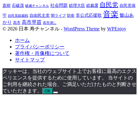
自民党
直樹
社会問題
総理大臣
総裁選
石破茂
自民党保
破滅チャンネル
音楽
飯山あ
非公式応援歌
守
自由民主党
防衛
自民党総裁戦
闇ライブ
高市早苗
かり
高市
高市潰し
© 2026 日本 寿チャンネル -
WordPress Theme
by
WPEnjoy
ホーム
プライバシーポリシー
著作権・肖像権について
サイトマップ
クッキーは、当社のウェブサイト上でお客様に最高のエクス
ペリエンスを提供するために使用しています。 当サイトの
ご利用を継続された場合、ご満足いただけたものと判断させ
ていただきます。
OK