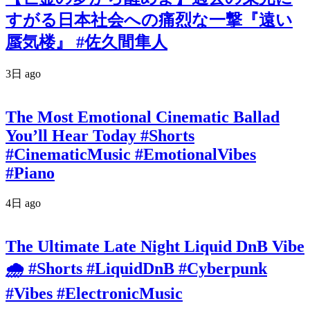
すがる日本社会への痛烈な一撃『遠い
蜃気楼』 #佐久間隼人
3日 ago
The Most Emotional Cinematic Ballad
You’ll Hear Today #Shorts
#CinematicMusic #EmotionalVibes
#Piano
4日 ago
The Ultimate Late Night Liquid DnB Vibe
🌧️ #Shorts #LiquidDnB #Cyberpunk
#Vibes #ElectronicMusic