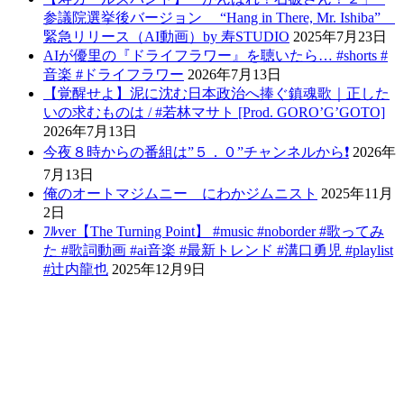
参議院選挙後バージョン “Hang in There, Mr. Ishiba”
緊急リリース（AI動画）by 寿STUDIO
2025年7月23日
AIが優里の『ドライフラワー』を聴いたら… #shorts #
音楽 #ドライフラワー
2026年7月13日
【覚醒せよ】泥に沈む日本政治へ捧ぐ鎮魂歌｜正した
いの求むものは / #若林マサト [Prod. GORO’G’GOTO]
2026年7月13日
今夜８時からの番組は”５．０”チャンネルから❗️
2026年
7月13日
俺のオートマジムニー にわかジムニスト
2025年11月
2日
ﾌﾙver【The Turning Point】 #music #noborder #歌ってみ
た #歌詞動画 #ai音楽 #最新トレンド #溝口勇児 #playlist
#辻内龍也
2025年12月9日