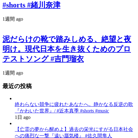
#shorts #緒川奈津
1週間 ago
泥だらけの靴で踏みしめる、絶望と夜
明け。現代日本を生き抜くためのプロ
テストソング #吉門瑠衣
1週間 ago
最近の投稿
終わらない競争に疲れたあなたへ。静かなる反逆の歌
『かわいた世界』/ #近本真季 #shorts #music
1日 ago
【亡霊の夢から醒めよ】過去の栄光にすがる日本社会
への痛烈な一撃『遠い蜃気楼』 #佐久間隼人