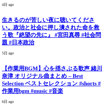
4日 ago
生きるのが苦しい夜に聴いてくださ
い。政治と社会に押し潰された命を救
う歌『絶望の先に』 #宮田真尋 #社会問
題 #日本政治
5日 ago
【作業用BGM】心を揺さぶる歌声 緒川
奈津 オリジナル曲まとめ – Best
Selection ベストセレクション #shorts #
作業用bgm #music #音楽
6日 ago