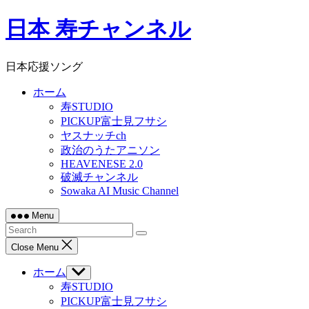
Skip
日本 寿チャンネル
to
content
日本応援ソング
ホーム
寿STUDIO
PICKUP富士見フサシ
ヤスナッチch
政治のうたアニソン
HEAVENESE 2.0
破滅チャンネル
Sowaka AI Music Channel
Menu
Close Menu
ホーム
Show
sub
寿STUDIO
menu
PICKUP富士見フサシ