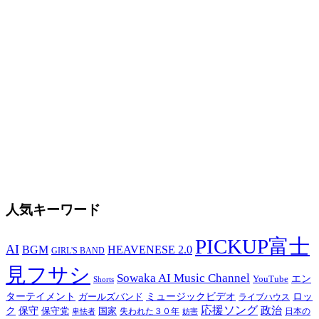
人気キーワード
PICKUP富士
AI
BGM
HEAVENESE 2.0
GIRL'S BAND
見フサシ
Sowaka AI Music Channel
エン
YouTube
Shorts
ターテイメント
ミュージックビデオ
ロッ
ガールズバンド
ライブハウス
応援ソング
保守
政治
ク
保守党
国家
卑怯者
失われた３０年
日本の
妨害