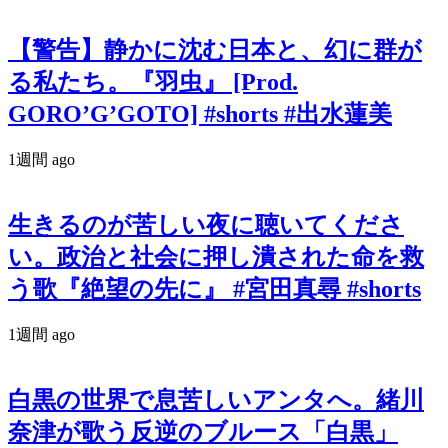
【警告】静かに沈む日本と、幻に群が
る私たち。『羽虫』 [Prod.
GORO’G’GOTO] #shorts #出水蓮美
1週間 ago
生きるのが苦しい夜に聴いてくださ
い。政治と社会に押し潰された命を救
う歌『絶望の先に』 #宮田真尋 #shorts
1週間 ago
白黒の世界で息苦しいアンタへ。緒川
奈津が歌う反逆のブルース「白黒」