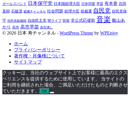
日本保守党
有本香
百田
日本国総理大臣
日米同盟
早苗
ガールズバンド
自民党
直樹
社会問題
総理大臣
総裁選
石破茂
自民党保
破滅チャンネル
音楽
飯山あ
非公式応援歌
守
自由民主党
防衛
自民党総裁戦
闇ライブ
高市早苗
かり
高市
高市潰し
© 2026 日本 寿チャンネル -
WordPress Theme
by
WPEnjoy
ホーム
プライバシーポリシー
著作権・肖像権について
サイトマップ
クッキーは、当社のウェブサイト上でお客様に最高のエクス
ペリエンスを提供するために使用しています。 当サイトの
ご利用を継続された場合、ご満足いただけたものと判断させ
ていただきます。
OK