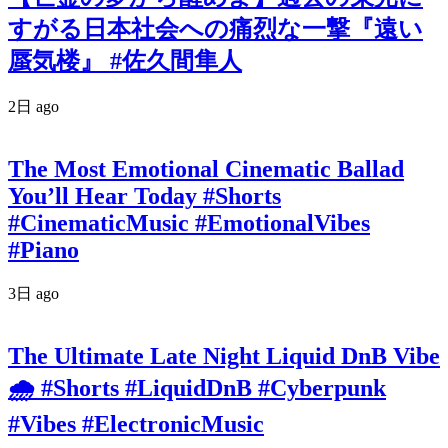
すがる日本社会への痛烈な一撃『遠い
蜃気楼』 #佐久間隼人
2日 ago
The Most Emotional Cinematic Ballad
You’ll Hear Today #Shorts
#CinematicMusic #EmotionalVibes
#Piano
3日 ago
The Ultimate Late Night Liquid DnB Vibe
🌧️ #Shorts #LiquidDnB #Cyberpunk
#Vibes #ElectronicMusic