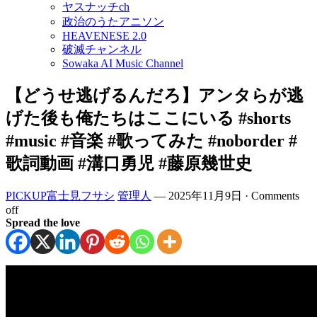
ヤスナッチch
政治のうたアニソン
HEAVENESE 2.0
破滅チャンネル
Sowaka AI Music Channel
【どうせ逃げるんだろ】アンタらが逃
げた後も俺たちはここにいる #shorts
#music #音楽 #歌ってみた #noborder #
歌詞動画 #溝口勇児 #藤原幾世史
PICKUP富士見フサシ
管理人
—
2025年11月9日
·
Comments
off
Spread the love