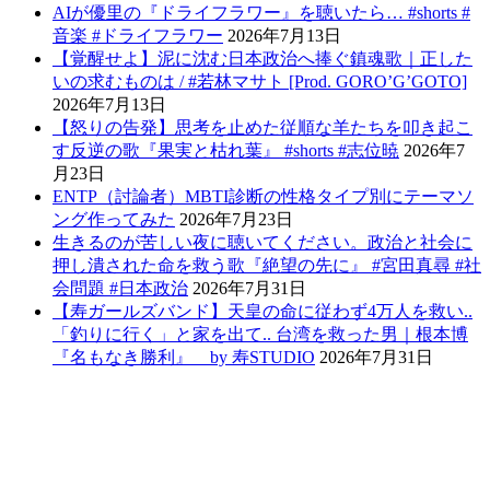
AIが優里の『ドライフラワー』を聴いたら… #shorts #
音楽 #ドライフラワー
2026年7月13日
【覚醒せよ】泥に沈む日本政治へ捧ぐ鎮魂歌｜正した
いの求むものは / #若林マサト [Prod. GORO’G’GOTO]
2026年7月13日
【怒りの告発】思考を止めた従順な羊たちを叩き起こ
す反逆の歌『果実と枯れ葉』 #shorts #志位暁
2026年7
月23日
ENTP（討論者）MBTI診断の性格タイプ別にテーマソ
ング作ってみた
2026年7月23日
生きるのが苦しい夜に聴いてください。政治と社会に
押し潰された命を救う歌『絶望の先に』 #宮田真尋 #社
会問題 #日本政治
2026年7月31日
【寿ガールズバンド】天皇の命に従わず4万人を救い..
「釣りに行く」と家を出て.. 台湾を救った男｜根本博
『名もなき勝利』 by 寿STUDIO
2026年7月31日