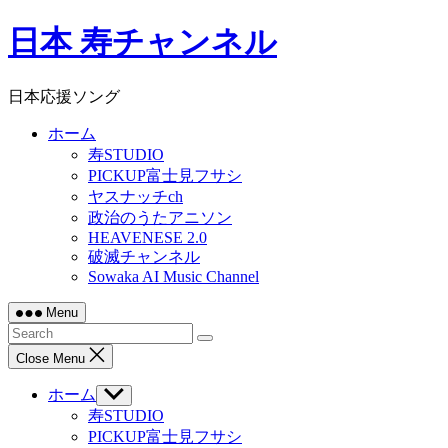
Skip
日本 寿チャンネル
to
content
日本応援ソング
ホーム
寿STUDIO
PICKUP富士見フサシ
ヤスナッチch
政治のうたアニソン
HEAVENESE 2.0
破滅チャンネル
Sowaka AI Music Channel
Menu
Close Menu
ホーム
Show
sub
寿STUDIO
menu
PICKUP富士見フサシ