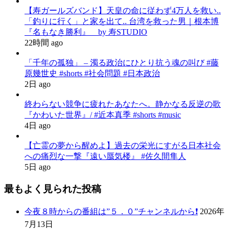
【寿ガールズバンド】天皇の命に従わず4万人を救い..
「釣りに行く」と家を出て.. 台湾を救った男｜根本博
『名もなき勝利』 by 寿STUDIO
22時間 ago
「千年の孤独」 – 濁る政治にひとり抗う魂の叫び #藤
原幾世史 #shorts #社会問題 #日本政治
2日 ago
終わらない競争に疲れたあなたへ。静かなる反逆の歌
『かわいた世界』/ #近本真季 #shorts #music
4日 ago
【亡霊の夢から醒めよ】過去の栄光にすがる日本社会
への痛烈な一撃『遠い蜃気楼』 #佐久間隼人
5日 ago
最もよく見られた投稿
今夜８時からの番組は”５．０”チャンネルから❗️
2026年
7月13日