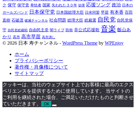
応援ソング
政治
ク
保守
保守党
国家
失われた３０年
卑怯者
日本の
妨害
日本保守党
有本香
百田
日本国総理大臣
日米同盟
早苗
ガールズバンド
自民党
直樹
石破茂
社会問題
総理大臣
総裁選
自民党保
破滅チャンネル
音楽
飯山あ
非公式応援歌
守
自由民主党
防衛
自民党総裁戦
闇ライブ
高市早苗
かり
高市
高市潰し
© 2026 日本 寿チャンネル -
WordPress Theme
by
WPEnjoy
ホーム
プライバシーポリシー
著作権・肖像権について
サイトマップ
クッキーは、当社のウェブサイト上でお客様に最高のエクス
ペリエンスを提供するために使用しています。 当サイトの
ご利用を継続された場合、ご満足いただけたものと判断させ
ていただきます。
OK