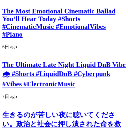
The Most Emotional Cinematic Ballad
You’ll Hear Today #Shorts
#CinematicMusic #EmotionalVibes
#Piano
6日 ago
The Ultimate Late Night Liquid DnB Vibe
🌧️ #Shorts #LiquidDnB #Cyberpunk
#Vibes #ElectronicMusic
7日 ago
生きるのが苦しい夜に聴いてくださ
い。政治と社会に押し潰された命を救