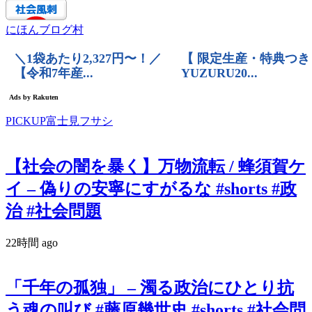
にほんブログ村
PICKUP富士見フサシ
【社会の闇を暴く】万物流転 / 蜂須賀ケ
イ – 偽りの安寧にすがるな #shorts #政
治 #社会問題
22時間 ago
「千年の孤独」 – 濁る政治にひとり抗
う魂の叫び #藤原幾世史 #shorts #社会問