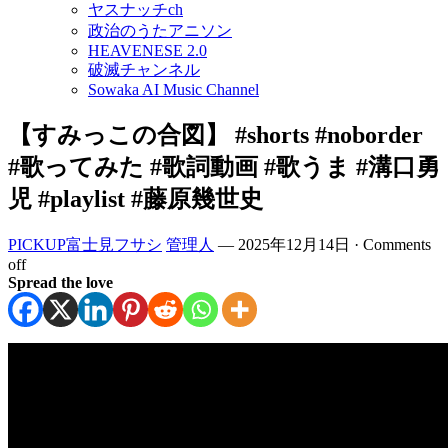
ヤスナッチch
政治のうたアニソン
HEAVENESE 2.0
破滅チャンネル
Sowaka AI Music Channel
【すみっこの合図】 #shorts #noborder
#歌ってみた #歌詞動画 #歌うま #溝口勇
児 #playlist #藤原幾世史
PICKUP富士見フサシ
管理人
—
2025年12月14日
·
Comments
off
Spread the love