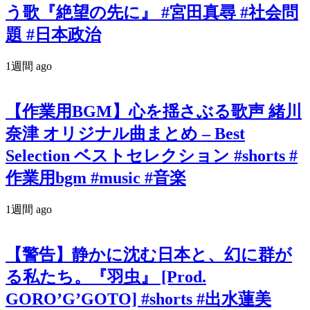
う歌『絶望の先に』 #宮田真尋 #社会問
題 #日本政治
1週間 ago
【作業用BGM】心を揺さぶる歌声 緒川
奈津 オリジナル曲まとめ – Best
Selection ベストセレクション #shorts #
作業用bgm #music #音楽
1週間 ago
【警告】静かに沈む日本と、幻に群が
る私たち。『羽虫』 [Prod.
GORO’G’GOTO] #shorts #出水蓮美