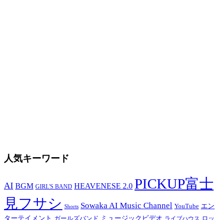
人気キーワード
PICKUP富士
AI
BGM
HEAVENESE 2.0
GIRL'S BAND
見フサシ
Sowaka AI Music Channel
YouTube
エン
Shorts
ターテイメント
ガールズバンド
ミュージックビデオ
ロッ
ライブハウス