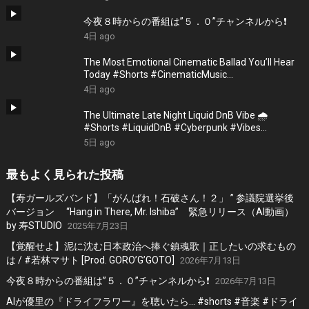
今夜８時からの番組は”５．０”チャンネルから❗️
4日 ago
The Most Emotional Cinematic Ballad You’ll Hear
Today #Shorts #CinematicMusic
#EmotionalVibes #Piano
4日 ago
The Ultimate Late Night Liquid DnB Vibe 🌧️
#Shorts #LiquidDnB #Cyberpunk #Vibes
#ElectronicMusic
5日 ago
最もよく見られた投稿
【寿ガールズバンド】「がんばれ！石破さん！２」 ” 参議院選挙後
バージョン “Hang in There, Mr. Ishiba” 緊急リリース（AI動画）
by 寿STUDIO
2025年7月23日
【覚醒せよ】泥に沈む日本政治へ捧ぐ鎮魂歌｜正したいの求むもの
は / #若林マサト [Prod. GORO’G’GOTO]
2026年7月13日
今夜８時からの番組は”５．０”チャンネルから❗️
2026年7月13日
AIが優里の『ドライフラワー』を聴いたら… #shorts #音楽 #ドライ