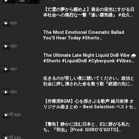
【亡霊の夢から醒めよ】過去の栄光にすがる日
本社会への痛烈な一撃『遠い蜃気楼』 #佐久間
隼人
3日 ago
The Most Emotional Cinematic Ballad
You’ll Hear Today #Shorts
#CinematicMusic #EmotionalVibes #Piano
4日 ago
The Ultimate Late Night Liquid DnB Vibe 🌧️
#Shorts #LiquidDnB #Cyberpunk #Vibes
#ElectronicMusic
5日 ago
生きるのが苦しい夜に聴いてください。政治と
社会に押し潰された命を救う歌『絶望の先に』
#宮田真尋 #社会問題 #日本政治
6日 ago
【作業用BGM】心を揺さぶる歌声 緒川奈津 オ
リジナル曲まとめ – Best Selection ベストセ
レクション #shorts #作業用bgm #music #音
1週間 ago
楽
【警告】静かに沈む日本と、幻に群がる私た
ち。『羽虫』 [Prod. GORO’G’GOTO]
#shorts #出水蓮美
1週間 ago