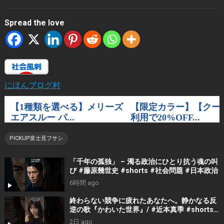
Spread the love
にほんブログ村
PICKUP富士見フサシ
「千年の孤独」 – 濁る政治にひとり抗う魂の叫
び #藤原幾世史 #shorts #社会問題 #日本政治
6時間 ago
終わらない競争に疲れたあなたへ。静かなる反
逆の歌『かわいた世界』/ #近本真季 #shorts
#music
2日 ago