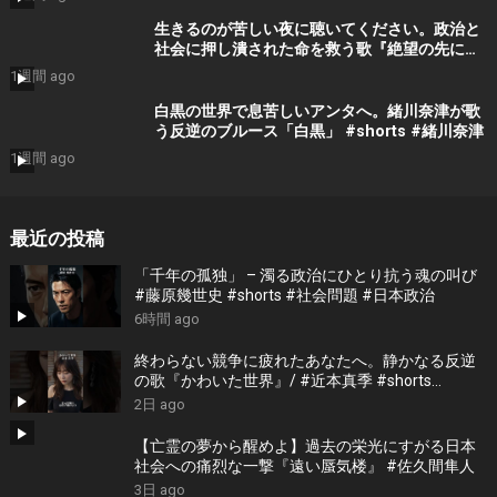
生きるのが苦しい夜に聴いてください。政治と
社会に押し潰された命を救う歌『絶望の先に』
#宮田真尋 #shorts
1週間 ago
白黒の世界で息苦しいアンタへ。緒川奈津が歌
う反逆のブルース「白黒」 #shorts #緒川奈津
1週間 ago
最近の投稿
「千年の孤独」 – 濁る政治にひとり抗う魂の叫び
#藤原幾世史 #shorts #社会問題 #日本政治
6時間 ago
終わらない競争に疲れたあなたへ。静かなる反逆
の歌『かわいた世界』/ #近本真季 #shorts
#music
2日 ago
【亡霊の夢から醒めよ】過去の栄光にすがる日本
社会への痛烈な一撃『遠い蜃気楼』 #佐久間隼人
3日 ago