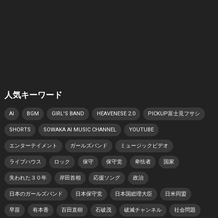
人気キーワード
AI
BGM
GIRL'S BAND
HEAVENESE 2.0
PICKUP富士見フサシ
SHORTS
SOWAKA AI MUSIC CHANNEL
YOUTUBE
エンターテイメント
ガールズバンド
ミュージックビデオ
ライブハウス
ロック
保守
保守党
卑怯者
国家
失われた３０年
岸田首相
応援ソング
政治
日本のガールズバンド
日本保守党
日本国総理大臣
日米同盟
早苗
有本香
百田直樹
石破茂
破滅チャンネル
社会問題