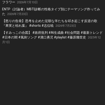
フラワー
2026年7月13日
ENTP（討論者）MBTI診断の性格タイプ別にテーマソング作ってみ
た
2026年7月23日
【怒りの告発】思考を止めた従順な羊たちを叩き起こす反逆の歌
『果実と枯れ葉』 #shorts #志位暁
2026年7月23日
【すみっこの合図】 #政府批判 #AI生成曲 #社会問題 #最新トレンド
#日本の闇 #風刺ソング #溝口勇児 #playlist #藤原幾世史
2025年12
月1日