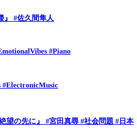
』 #佐久間隼人
EmotionalVibes #Piano
s #ElectronicMusic
の先に』 #宮田真尋 #社会問題 #日本