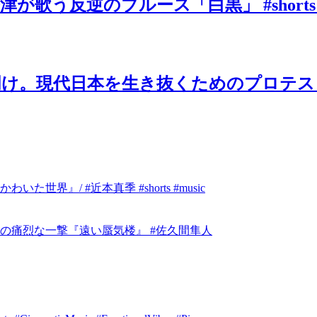
歌う反逆のブルース「白黒」 #shorts
け。現代日本を生き抜くためのプロテスト
』/ #近本真季 #shorts #music
の痛烈な一撃『遠い蜃気楼』 #佐久間隼人