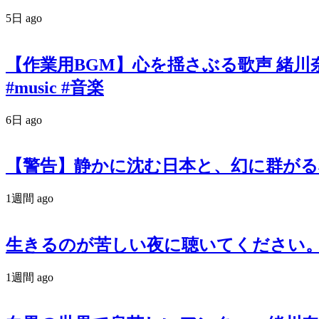
5日 ago
【作業用BGM】心を揺さぶる歌声 緒川奈津 オリ
#music #音楽
6日 ago
【警告】静かに沈む日本と、幻に群がる私たち。『羽
1週間 ago
生きるのが苦しい夜に聴いてください。政治
1週間 ago