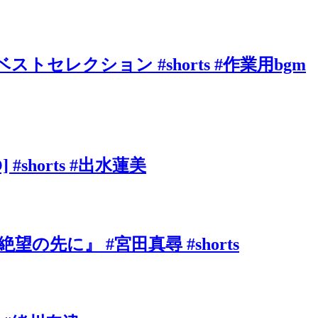
ベストセレクション #shorts #作業用bgm
shorts #出水蓮美
に』 #宮田真尋 #shorts