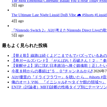
The Most Emotional Cinematic Ballad You’ll Hear Today #Sh
3日 ago
The Ultimate Late Night Liquid DnB Vibe 🌧️ #Shorts #Liqu
4日 ago
『Nintendo Switch 2』AIが考えたNintendo Direct Liveの歌
5日 ago
最もよく見られた投稿
【替え歌】線路は続くよどこまでもでバズっているあの
【寿ガールズバンド】「がんばれ！石破さん！２」 ” 参議院選挙後バ
【覚醒せよ】泥に沈む日本政治へ捧ぐ鎮魂歌｜正したいの求むものは
今夜８時からの番組は”５．０”チャンネルから❗️
2026年
AIが優里の『ドライフラワー』を聴いたら… #shorts #
俺のオートマ86 『イニシャルP 〜タイヤ館の領域〜』
ENTP（討論者）MBTI診断の性格タイプ別にテーマソ