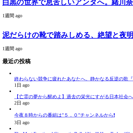
白黒の世界で息苦しいアンタへ。緒川奈津が
1週間 ago
泥だらけの靴で踏みしめる、絶望と夜明
1週間 ago
最近の投稿
終わらない競争に疲れたあなたへ。静かなる反逆の歌『かわいた世界
1日 ago
【亡霊の夢から醒めよ】過去の栄光にすがる日本社会へ
2日 ago
今夜８時からの番組は”５．０”チャンネルから❗️
3日 ago