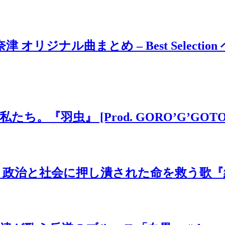
ジナル曲まとめ – Best Selection 
虫』 [Prod. GORO’G’GOTO] #
と社会に押し潰された命を救う歌『絶望の先