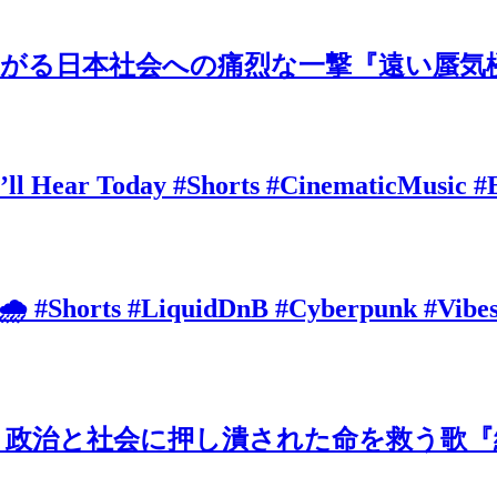
がる日本社会への痛烈な一撃『遠い蜃気楼
’ll Hear Today #Shorts #CinematicMusic #
 🌧️ #Shorts #LiquidDnB #Cyberpunk #Vibe
治と社会に押し潰された命を救う歌『絶望