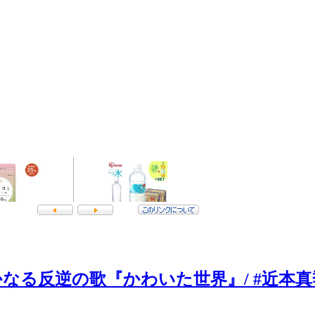
の歌『かわいた世界』/ #近本真季 #sho