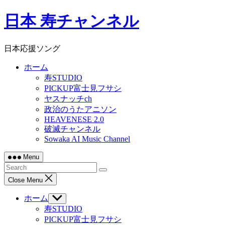
Skip
日本 寿チャンネル
to
content
日本応援ソング
ホーム
寿STUDIO
PICKUP富士見フサシ
ヤスナッチch
政治のうたアニソン
HEAVENESE 2.0
破滅チャンネル
Sowaka AI Music Channel
Menu
Close Menu
ホーム
Show
sub
寿STUDIO
menu
PICKUP富士見フサシ