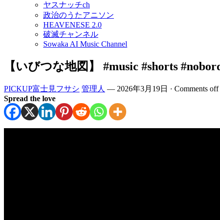
ヤスナッチch
政治のうたアニソン
HEAVENESE 2.0
破滅チャンネル
Sowaka AI Music Channel
【いびつな地図】 #music #shorts #nobor
PICKUP富士見フサシ
管理人
—
2026年3月19日
·
Comments off
Spread the love