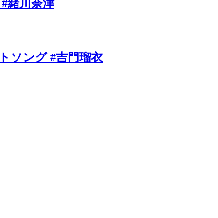
 #緒川奈津
ソング #吉門瑠衣