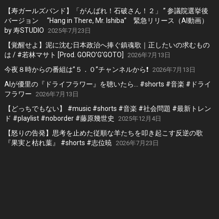
【寿ガールズバンド】「がんばれ！石破さん！２」 ” 参議院選挙後
バージョン “Hang in There, Mr. Ishiba” 緊急リリース（AI動画）
by 寿STUDIO
2025年7月23日
【覚醒せよ】泥に沈む日本政治へ捧ぐ鎮魂歌｜正したいの求むもの
は / #若林マサト [Prod. GORO’G’GOTO]
2026年7月13日
今夜８時からの番組は”５．０”チャンネルから❗️
2026年7月13日
AIが優里の『ドライフラワー』を聴いたら… #shorts #音楽 #ドライ
フラワー
2026年7月13日
【どっちでもない】 #music #shorts #音楽 #社会問題 #最新トレン
ド #playlist #noborder #藤原幾世史
2025年12月4日
【怒りの告発】思考を止めた従順な羊たちを叩き起こす反逆の歌
『果実と枯れ葉』 #shorts #志位暁
2026年7月23日