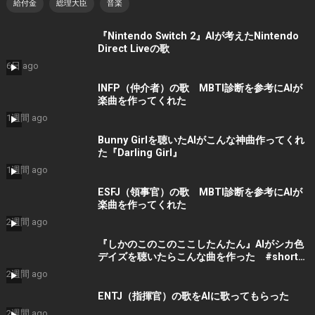
給付金
総理大臣
音楽
『Nintendo Switch 2』AIが考えたNintendo
Direct Liveの歌
6日 ago
INFP（仲介者）の歌 MBTI診断を参考にAIが
楽曲を作ってくれた
1週間 ago
Bunny Girlを聴いたAIがこんな神曲作ってくれ
た『Darling Girl』
1週間 ago
ESFJ（領事官）の歌 MBTI診断を参考にAIが
楽曲を作ってくれた
2週間 ago
『しかのこのこのここしたんたん』AIがシカ色
デイズを聴いたらこんな曲を作った #shorts
#音楽 #bgm
2週間 ago
ENTJ（指揮官）の歌をAIに歌ってもらった
2週間 ago