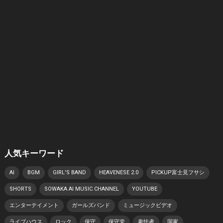
人気キーワード
AI
BGM
GIRL'S BAND
HEAVENESE 2.0
PICKUP富士見フサシ
SHORTS
SOWAKA AI MUSIC CHANNEL
YOUTUBE
エンターテイメント
ガールズバンド
ミュージックビデオ
ライブハウス
ロック
保守
保守党
卑怯者
国家