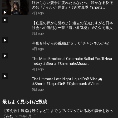
終わらない競争に疲れたあなたへ。静かなる反逆
の歌『かわいた世界』/ #近本真季 #shorts
#music
2日 ago
【亡霊の夢から醒めよ】過去の栄光にすがる日本
社会への痛烈な一撃『遠い蜃気楼』 #佐久間隼人
3日 ago
今夜８時からの番組は”５．０”チャンネルから❗️
4日 ago
The Most Emotional Cinematic Ballad You’ll Hear
Today #Shorts #CinematicMusic
#EmotionalVibes #Piano
4日 ago
The Ultimate Late Night Liquid DnB Vibe 🌧️
#Shorts #LiquidDnB #Cyberpunk #Vibes
#ElectronicMusic
5日 ago
最もよく見られた投稿
【替え歌】線路は続くよどこまでもでバズっているあの議会を歌っ
てみた
2025年8月3日