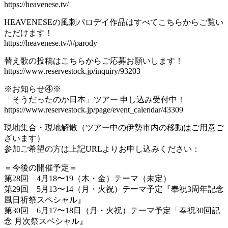
https://heavenese.tv/
HEAVENESEの風刺パロデイ作品はすべてこちらからご覧い
ただけます！
https://heavenese.tv/#/parody
替え歌の投稿はこちらからご応募お願いします！
https://www.reservestock.jp/inquiry/93203
※お知らせ④※
「そうだったのか日本」ツアー 申し込み受付中！
https://www.reservestock.jp/page/event_calendar/43309
現地集合・現地解散（ツアー中の伊勢市内の移動はご用意ご
ざいます）
参加ご希望の方は上記URLよりお申し込みください：
＝今後の開催予定＝
第28回 4月18〜19（木・金）テーマ（未定）
第29回 5月13〜14（月・火祝）テーマ予定『奉祝3周年記念
風日祈祭スペシャル』
第30回 6月17〜18日（月・火祝）テーマ予定「奉祝30回記
念 月次祭スペシャル』