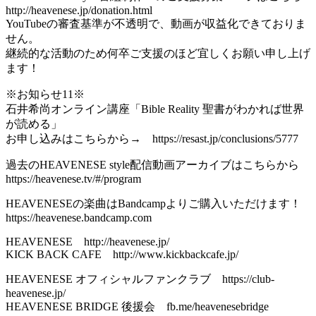
http://heavenese.jp/donation.html
YouTubeの審査基準が不透明で、動画が収益化できておりま
せん。
継続的な活動のため何卒ご支援のほど宜しくお願い申し上げ
ます！
※お知らせ11※
石井希尚オンライン講座「Bible Reality 聖書がわかれば世界
が読める」
お申し込みはこちらから→ https://resast.jp/conclusions/5777
過去のHEAVENESE style配信動画アーカイブはこちらから
https://heavenese.tv/#/program
HEAVENESEの楽曲はBandcampよりご購入いただけます！
https://heavenese.bandcamp.com
HEAVENESE http://heavenese.jp/
KICK BACK CAFE http://www.kickbackcafe.jp/
HEAVENESE オフィシャルファンクラブ https://club-
heavenese.jp/
HEAVENESE BRIDGE 後援会 fb.me/heavenesebridge