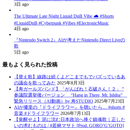
3日 ago
The Ultimate Late Night Liquid DnB Vibe 🌧️ #Shorts
#LiquidDnB #Cyberpunk #Vibes #ElectronicMusic
4日 ago
『Nintendo Switch 2』AIが考えたNintendo Direct Liveの
歌
5日 ago
最もよく見られた投稿
【替え歌】線路は続くよどこまでもでバズっているあ
の議会を歌ってみた
2025年8月3日
【寿ガールズバンド】「がんばれ！石破さん！２」 ”
参議院選挙後バージョン “Hang in There, Mr. Ishiba”
緊急リリース（AI動画）by 寿STUDIO
2025年7月23日
AIが優里の『ドライフラワー』を聴いたら… #shorts #
音楽 #ドライフラワー
2026年7月13日
【覚醒せよ】泥に沈む日本政治へ捧ぐ鎮魂歌｜正した
いの求むものは / #若林マサト [Prod. GORO’G’GOTO]