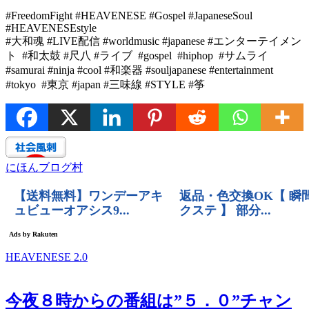
#FreedomFight #HEAVENESE #Gospel #JapaneseSoul
#HEAVENESEstyle
#大和魂 #LIVE配信 #worldmusic #japanese #エンターテイメン
ト #和太鼓 #尺八 #ライブ #gospel #hiphop #サムライ
#samurai #ninja #cool #和楽器 #souljapanese #entertainment
#tokyo #東京 #japan #三味線 #STYLE #筝
にほんブログ村
HEAVENESE 2.0
今夜８時からの番組は”５．０”チャン