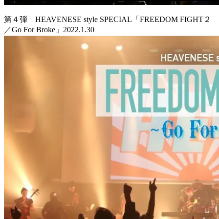
第４弾 HEAVENESE style SPECIAL「FREEDOM FIGHT２
／Go For Broke」2022.1.30