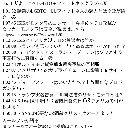
56:11 🌈ようこそLGBTQ＋フィットネスクラブへ🏋️
1:01:52 話題のLGBTQ＋🏳️‍🌈フィットネスの魅力とは？JPが紹
介！🤣
1:07:45 ISISがモスクワのコンサート会場🎤をテロ攻撃💥
タッカーモスクワは安全ご視聴はこちら
https://heavenese.tv/#/viewer/1202
1:12:55 ISISとアメリカ💥テロの首謀者は誰か？
1:18:08 トランプも言っていた！🇺🇸ISISはオバマが作った？
1:20:58 🇺🇸ビクトリアヌーランド「プーチンはゾッとする
不意打ちに直面する」😨
1:23:44 ボルティモア貨物船🚢衝突事故の真相🌉
1:27:07 アメリカ🇺🇸のサプライチェーンに影響！📱サイバ
ーテロなのか？
1:32:45 ディープステートはいい人たち？👨‍🔧新たなプロパ
ガンダ🇺🇸
1:39:15 トランプ実名告発！👩‍⚖️司法省のリサ・モナコとは？
1:44:53 Xdayは4月8日！🌞皆既日食の日🇺🇸アメリカで何が
起きる？
1:50:30 📱SNSは必要ない❗️宿敵クリス・クオモとタッカー・
カールソンが語る
タッカー&クオモ対談はご視聴はこちら！〜