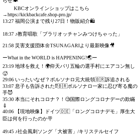
らせ🍽️
KBCオンラインショップはこちら
→https://kickbackcafe.shop-pro.jp/
13:27 福岡公演まで残り27日！物販紹介🛍️
18:37 ♪教育唱歌「ブラリオッチャンみつけちゃった」
21:58 災害支援団体🌼TSUNAGARIより最新映像🎥
ーWhat in the WORLD is HAPPENING?🌏ー
23:19 地球を救え！🌍仰天パリ五輪の選手村にエアコン無し
🥵
29:06 いったいなぜ？ボルソナロ元大統領🇧🇷訴追される
33:07 息子も告訴された⁉︎🇧🇷ボルソナロ一家に忍び寄る魔の
手😈
35:30 本当にそれコロナ？！🧐国際ロングコロナデーの欺瞞
💉
40:06 【現地映像】ドイツ🇩🇪「ロングコロナデモ」厚生大
臣は何を行ったのか🪧
49:45 ♪社会風刺ソング「大被害」/キリステルセイフ