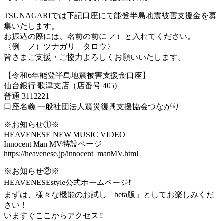
TSUNAGARIでは下記口座にて能登半島地震被害支援金を募
集いたします。
お振込の際には、名前の前に ノ）と入れてください。
〈例 ノ）ツナガリ タロウ〉
皆さまご支援・ご協力よろしくお願いいたします。
【令和6年能登半島地震被害支援金口座】
仙台銀行 歌津支店（店番号 405)
普通 3112221
口座名義 一般社団法人震災復興支援協会つながり
※お知らせ①※
HEAVENESE NEW MUSIC VIDEO
Innocent Man MV特設ページ
https://heavenese.jp/innocent_manMV.html
※お知らせ②※
HEAVENESEstyle公式ホームページ❗️
まずは、様々な機能のお試し「beta版」としてお楽しみくだ
さい！
いますぐここからアクセス‼️