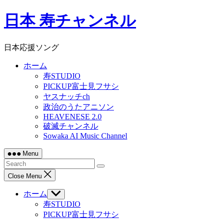
Skip
日本 寿チャンネル
to
content
日本応援ソング
ホーム
寿STUDIO
PICKUP富士見フサシ
ヤスナッチch
政治のうたアニソン
HEAVENESE 2.0
破滅チャンネル
Sowaka AI Music Channel
Menu
Close Menu
ホーム
Show
sub
寿STUDIO
menu
PICKUP富士見フサシ