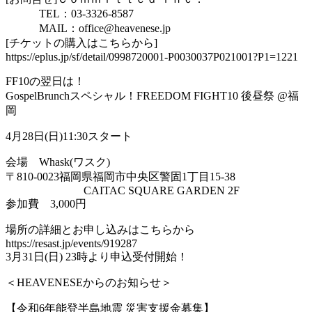
TEL：03-3326-8587
MAIL：office@heavenese.jp
[チケットの購入はこちらから]
https://eplus.jp/sf/detail/0998720001-P0030037P021001?P1=1221
FF10の翌日は！
GospelBrunchスペシャル！FREEDOM FIGHT10 後昼祭 @福
岡
4月28日(日)11:30スタート
会場 Whask(ワスク)
〒810-0023福岡県福岡市中央区警固1丁目15-38
CAITAC SQUARE GARDEN 2F
参加費 3,000円
場所の詳細とお申し込みはこちらから
https://resast.jp/events/919287
3月31日(日) 23時より申込受付開始！
＜HEAVENESEからのお知らせ＞
【令和6年能登半島地震 災害支援金募集】