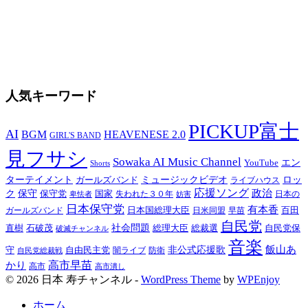
人気キーワード
PICKUP富士
AI
BGM
HEAVENESE 2.0
GIRL'S BAND
見フサシ
Sowaka AI Music Channel
エン
YouTube
Shorts
ターテイメント
ミュージックビデオ
ロッ
ガールズバンド
ライブハウス
応援ソング
保守
政治
ク
保守党
国家
卑怯者
失われた３０年
日本の
妨害
日本保守党
有本香
百田
日本国総理大臣
日米同盟
早苗
ガールズバンド
自民党
直樹
社会問題
総理大臣
総裁選
石破茂
自民党保
破滅チャンネル
音楽
飯山あ
非公式応援歌
守
自由民主党
防衛
自民党総裁戦
闇ライブ
高市早苗
かり
高市
高市潰し
© 2026 日本 寿チャンネル -
WordPress Theme
by
WPEnjoy
ホーム