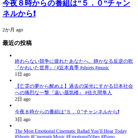
今夜８時からの番組は”５．０”チャン
ネルから❗️
2か月 ago
最近の投稿
終わらない競争に疲れたあなたへ。静かなる反逆の歌
『かわいた世界』/ #近本真季 #shorts #music
1日 ago
【亡霊の夢から醒めよ】過去の栄光にすがる日本社会
への痛烈な一撃『遠い蜃気楼』 #佐久間隼人
2日 ago
今夜８時からの番組は”５．０”チャンネルから❗️
3日 ago
The Most Emotional Cinematic Ballad You’ll Hear Today
#Shorts #CinematicMusic #EmotionalVibes #Piano