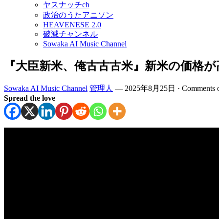
ヤスナッチch
政治のうたアニソン
HEAVENESE 2.0
破滅チャンネル
Sowaka AI Music Channel
『大臣新米、俺古古古米』新米の価格が
Sowaka AI Music Channel
管理人
—
2025年8月25日
·
Comments o
Spread the love