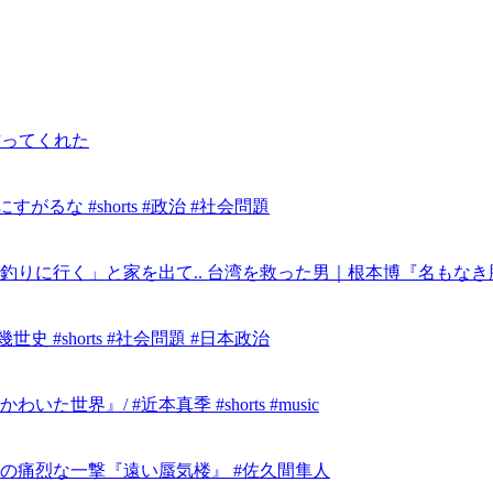
作ってくれた
るな #shorts #政治 #社会問題
りに行く」と家を出て.. 台湾を救った男｜根本博『名もなき勝利
 #shorts #社会問題 #日本政治
』/ #近本真季 #shorts #music
の痛烈な一撃『遠い蜃気楼』 #佐久間隼人