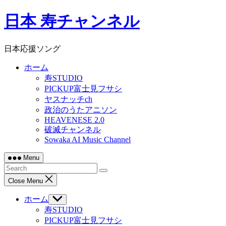
Skip
日本 寿チャンネル
to
content
日本応援ソング
ホーム
寿STUDIO
PICKUP富士見フサシ
ヤスナッチch
政治のうたアニソン
HEAVENESE 2.0
破滅チャンネル
Sowaka AI Music Channel
Menu
Close Menu
ホーム
Show
sub
寿STUDIO
menu
PICKUP富士見フサシ