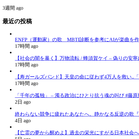
3週間 ago
最近の投稿
ENFP（運動家）の歌 MBTI診断を参考にAIが楽曲を
17時間 ago
【社会の闇を暴く】万物流転 / 蜂須賀ケイ – 偽りの安寧にすが
17時間 ago
【寿ガールズバンド】天皇の命に従わず4万人を救い..「釣
17時間 ago
「千年の孤独」 – 濁る政治にひとり抗う魂の叫び #藤原幾世史
2日 ago
終わらない競争に疲れたあなたへ。静かなる反逆の歌『かわいた世界
4日 ago
【亡霊の夢から醒めよ】過去の栄光にすがる日本社会へ