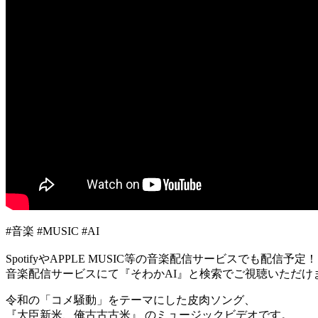
#音楽 #MUSIC #AI
SpotifyやAPPLE MUSIC等の音楽配信サービスでも配信予定！
音楽配信サービスにて『そわかAI』と検索でご視聴いただけ
令和の「コメ騒動」をテーマにした皮肉ソング、
『大臣新米、俺古古古米』 のミュージックビデオです。