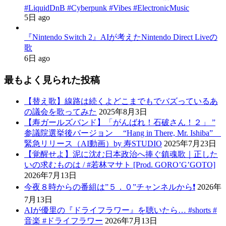
#LiquidDnB #Cyberpunk #Vibes #ElectronicMusic
5日 ago
『Nintendo Switch 2』AIが考えたNintendo Direct Liveの
歌
6日 ago
最もよく見られた投稿
【替え歌】線路は続くよどこまでもでバズっているあ
の議会を歌ってみた
2025年8月3日
【寿ガールズバンド】「がんばれ！石破さん！２」 ”
参議院選挙後バージョン “Hang in There, Mr. Ishiba”
緊急リリース（AI動画）by 寿STUDIO
2025年7月23日
【覚醒せよ】泥に沈む日本政治へ捧ぐ鎮魂歌｜正した
いの求むものは / #若林マサト [Prod. GORO’G’GOTO]
2026年7月13日
今夜８時からの番組は”５．０”チャンネルから❗️
2026年
7月13日
AIが優里の『ドライフラワー』を聴いたら… #shorts #
音楽 #ドライフラワー
2026年7月13日