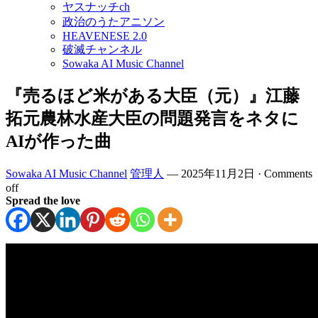
ヤスナッチch
政治のうたアニソン
HEAVENESE 2.0
破滅チャンネル
Sowaka AI Music Channel
『売るほど米がある大臣（元）』江藤
拓元農林水産大臣の問題発言をネタに
AIが作った曲
Sowaka AI Music Channel
管理人
—
2025年11月2日
·
Comments
off
Spread the love