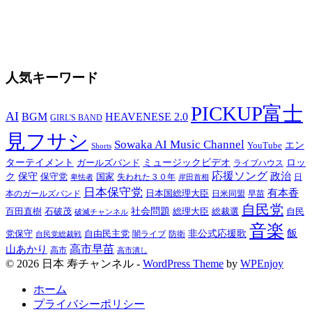
人気キーワード
PICKUP富士
AI
BGM
HEAVENESE 2.0
GIRL'S BAND
見フサシ
Sowaka AI Music Channel
エン
YouTube
Shorts
ターテイメント
ミュージックビデオ
ロッ
ガールズバンド
ライブハウス
応援ソング
保守
政治
ク
保守党
国家
卑怯者
失われた３０年
日
岸田首相
日本保守党
有本香
日本国総理大臣
日米同盟
早苗
本のガールズバンド
自民党
百田直樹
社会問題
総理大臣
総裁選
石破茂
自民
破滅チャンネル
音楽
飯
非公式応援歌
党保守
自由民主党
防衛
自民党総裁戦
闇ライブ
高市早苗
山あかり
高市
高市潰し
© 2026 日本 寿チャンネル -
WordPress Theme
by
WPEnjoy
ホーム
プライバシーポリシー