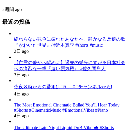
2週間 ago
最近の投稿
終わらない競争に疲れたあなたへ。静かなる反逆の歌
『かわいた世界』/ #近本真季 #shorts #music
2日 ago
【亡霊の夢から醒めよ】過去の栄光にすがる日本社会
への痛烈な一撃『遠い蜃気楼』 #佐久間隼人
3日 ago
今夜８時からの番組は”５．０”チャンネルから❗️
4日 ago
The Most Emotional Cinematic Ballad You’ll Hear Today
#Shorts #CinematicMusic #EmotionalVibes #Piano
4日 ago
The Ultimate Late Night Liquid DnB Vibe 🌧️ #Shorts