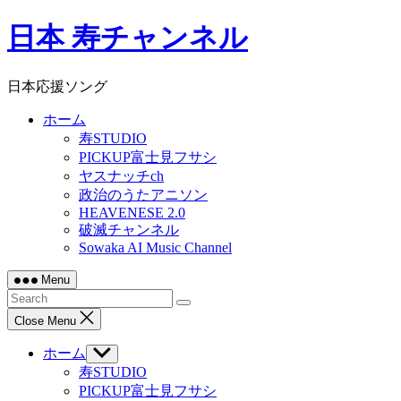
Skip
日本 寿チャンネル
to
content
日本応援ソング
ホーム
寿STUDIO
PICKUP富士見フサシ
ヤスナッチch
政治のうたアニソン
HEAVENESE 2.0
破滅チャンネル
Sowaka AI Music Channel
Menu
Close Menu
ホーム
Show
sub
寿STUDIO
menu
PICKUP富士見フサシ