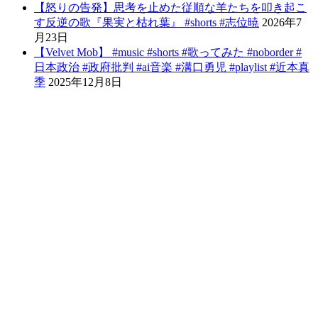
【怒りの告発】思考を止めた従順な羊たちを叩き起こ
す反逆の歌『果実と枯れ葉』 #shorts #志位暁
2026年7
月23日
【Velvet Mob】 #music #shorts #歌ってみた #noborder #
日本政治 #政府批判 #ai音楽 #溝口勇児 #playlist #近本真
季
2025年12月8日