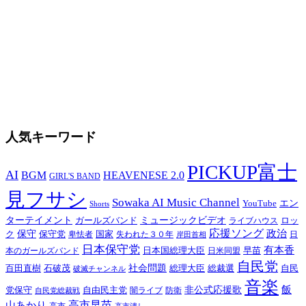
人気キーワード
PICKUP富士
AI
BGM
HEAVENESE 2.0
GIRL'S BAND
見フサシ
Sowaka AI Music Channel
YouTube
エン
Shorts
ターテイメント
ガールズバンド
ミュージックビデオ
ロッ
ライブハウス
応援ソング
政治
ク
保守
保守党
国家
失われた３０年
卑怯者
日
岸田首相
日本保守党
有本香
日本国総理大臣
日米同盟
早苗
本のガールズバンド
自民党
百田直樹
石破茂
社会問題
総理大臣
総裁選
自民
破滅チャンネル
音楽
飯
非公式応援歌
党保守
自由民主党
防衛
自民党総裁戦
闇ライブ
高市早苗
山あかり