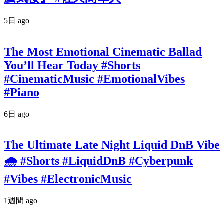
5日 ago
The Most Emotional Cinematic Ballad
You’ll Hear Today #Shorts
#CinematicMusic #EmotionalVibes
#Piano
6日 ago
The Ultimate Late Night Liquid DnB Vibe
🌧️ #Shorts #LiquidDnB #Cyberpunk
#Vibes #ElectronicMusic
1週間 ago