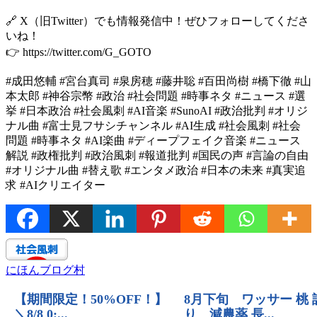
🔗 X（旧Twitter）でも情報発信中！ぜひフォローしてくださ
いね！
👉 https://twitter.com/G_GOTO
#成田悠輔 #宮台真司 #泉房穂 #藤井聡 #百田尚樹 #橋下徹 #山
本太郎 #神谷宗幣 #政治 #社会問題 #時事ネタ #ニュース #選
挙 #日本政治 #社会風刺 #AI音楽 #SunoAI #政治批判 #オリジ
ナル曲 #富士見フサシチャンネル #AI生成 #社会風刺 #社会
問題 #時事ネタ #AI楽曲 #ディープフェイク音楽 #ニュース
解説 #政権批判 #政治風刺 #報道批判 #国民の声 #言論の自由
#オリジナル曲 #替え歌 #エンタメ政治 #日本の未来 #真実追
求 #AIクリエイター
にほんブログ村