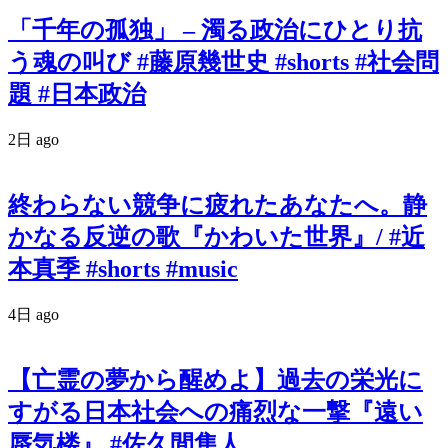
「千年の孤独」 – 濁る政治にひとり抗
う魂の叫び #藤原幾世史 #shorts #社会問
題 #日本政治
2日 ago
終わらない競争に疲れたあなたへ。静
かなる反逆の歌『かわいた世界』/ #近
本真季 #shorts #music
4日 ago
【亡霊の夢から醒めよ】過去の栄光に
すがる日本社会への痛烈な一撃『遠い
蜃気楼』 #佐久間隼人