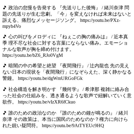
🎵 政治の怠慢を告発する 『先送りした後悔』 / 緒川奈津 問
題の先送りが生む悲劇。「今」を変えなければ未来はないと
訴える、痛烈なメッセージソング。 https://youtu.be/PXz-
mpyb4Vo
🎵 心の叫びをメロディに 『ねぇこの胸の痛みは』 / 近本真
季 理不尽な社会に対する言葉にならない痛み。エモーショ
ナルな歌声が胸を締め付けます。
https://youtu.be/bZ6_RJo0VgM
🎵 暗闇の中の希望と絶望 『夜間飛行』 / 辻内龍也 先の見え
ない日本の現状を「夜間飛行」になぞらえた、深く静かなる
警鐘。 https://youtu.be/dgWmURGoFGk
🎵 社会構造を解き明かす 『幾何学』 / 希津那 複雑に絡み合
った社会の仕組みを、透き通るような歌声で紐解いていく意
欲作。 https://youtu.be/vIzXR6fCkuo
🎵 誰のための政治なのか 『誰のための鐘が鳴るの』 / 緒川
奈津 その政策は、本当に国民のためなのか？権力に向けら
れた鋭い疑問符。 https://youtu.be/9AtTYEUc9HQ