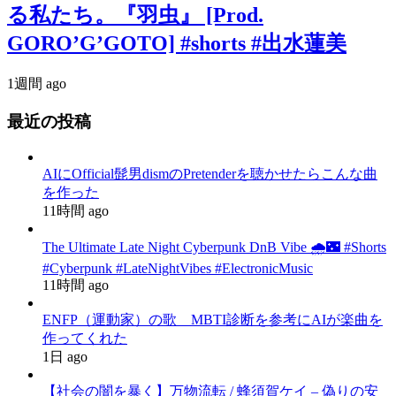
る私たち。『羽虫』 [Prod.
GORO’G’GOTO] #shorts #出水蓮美
1週間 ago
最近の投稿
AIにOfficial髭男dismのPretenderを聴かせたらこんな曲
を作った
11時間 ago
The Ultimate Late Night Cyberpunk DnB Vibe 🌧️🌃 #Shorts
#Cyberpunk #LateNightVibes #ElectronicMusic
11時間 ago
ENFP（運動家）の歌 MBTI診断を参考にAIが楽曲を
作ってくれた
1日 ago
【社会の闇を暴く】万物流転 / 蜂須賀ケイ – 偽りの安