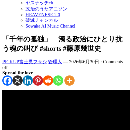
ヤスナッチch
政治のうたアニソン
HEAVENESE 2.0
破滅チャンネル
Sowaka AI Music Channel
「千年の孤独」 – 濁る政治にひとり抗
う魂の叫び #shorts #藤原幾世史
PICKUP富士見フサシ
管理人
—
2026年6月30日
·
Comments
off
Spread the love