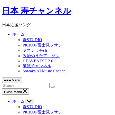
Skip
日本 寿チャンネル
to
content
日本応援ソング
ホーム
寿STUDIO
PICKUP富士見フサシ
ヤスナッチch
政治のうたアニソン
HEAVENESE 2.0
破滅チャンネル
Sowaka AI Music Channel
Menu
Close Menu
ホーム
Show
sub
寿STUDIO
menu
PICKUP富士見フサシ