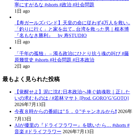
寧にすがるな #shorts #政治 #社会問題
1日 ago
【寿ガールズバンド】天皇の命に従わず4万人を救い..
「釣りに行く」と家を出て.. 台湾を救った男｜根本博
『名もなき勝利』 by 寿STUDIO
1日 ago
「千年の孤独」 – 濁る政治にひとり抗う魂の叫び #藤
原幾世史 #shorts #社会問題 #日本政治
2日 ago
最もよく見られた投稿
【覚醒せよ】泥に沈む日本政治へ捧ぐ鎮魂歌｜正した
いの求むものは / #若林マサト [Prod. GORO’G’GOTO]
2026年7月13日
今夜８時からの番組は”５．０”チャンネルから❗️
2026年
7月13日
AIが優里の『ドライフラワー』を聴いたら… #shorts #
音楽 #ドライフラワー
2026年7月13日