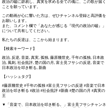
政治の嘘に辟易し、真実を求める全ての魂に、この歌が届く
ことを願っています。
この動画が心に響いた方は、ぜひチャンネル登録と高評価を
お願いします。
また、コメント欄で「あなたが感じる『現代の政治の嘘』」
について共有してください。
私たちの反逆は、ここから始まります。
【検索キーワード】
政治, 反逆, 音楽, 真実, 孤独, 藤原幾世史, 千年の孤独, 日本政
治, 風刺, 社会批評, 楚の国の月, 富士見フサシの反逆, 音楽で
日本政治を叩き斬る, 新曲
【ハッシュタグ】
#藤原幾世史 #千年の孤独 #富士見フサシの反逆 #音楽で日本
政治を叩き斬る #政治 #社会批評 #新曲 #楚の国の月 #真実の
王
▼「音楽で、日本政治を叩き斬る。」富士見フサシチャンネ