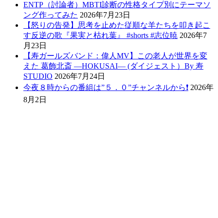
ENTP（討論者）MBTI診断の性格タイプ別にテーマソ
ング作ってみた
2026年7月23日
【怒りの告発】思考を止めた従順な羊たちを叩き起こ
す反逆の歌『果実と枯れ葉』 #shorts #志位暁
2026年7
月23日
【寿ガールズバンド：偉人MV】この老人が世界を変
えた 葛飾北斎 ―HOKUSAI― (ダイジェスト）By 寿
STUDIO
2026年7月24日
今夜８時からの番組は”５．０”チャンネルから❗️
2026年
8月2日