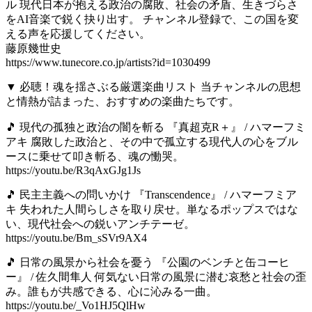
ル 現代日本が抱える政治の腐敗、社会の矛盾、生きづらさ
をAI音楽で鋭く抉り出す。 チャンネル登録で、この国を変
える声を応援してください。
藤原幾世史
https://www.tunecore.co.jp/artists?id=1030499
▼ 必聴！魂を揺さぶる厳選楽曲リスト 当チャンネルの思想
と情熱が詰まった、おすすめの楽曲たちです。
🎵 現代の孤独と政治の闇を斬る 『真超克R＋』 / ハマーフミ
アキ 腐敗した政治と、その中で孤立する現代人の心をブル
ースに乗せて叩き斬る、魂の慟哭。
https://youtu.be/R3qAxGJg1Js
🎵 民主主義への問いかけ 『Transcendence』 / ハマーフミア
キ 失われた人間らしさを取り戻せ。単なるポップスではな
い、現代社会への鋭いアンチテーゼ。
https://youtu.be/Bm_sSVr9AX4
🎵 日常の風景から社会を憂う 『公園のベンチと缶コーヒ
ー』 / 佐久間隼人 何気ない日常の風景に潜む哀愁と社会の歪
み。誰もが共感できる、心に沁みる一曲。
https://youtu.be/_Vo1HJ5QlHw