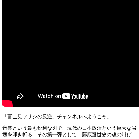
「富士見フサシの反逆」チャンネルへようこそ。
音楽という最も鋭利な刃で、現代の日本政治という巨大な岩
塊を叩き斬る。その第一弾として、藤原幾世史の魂の叫び