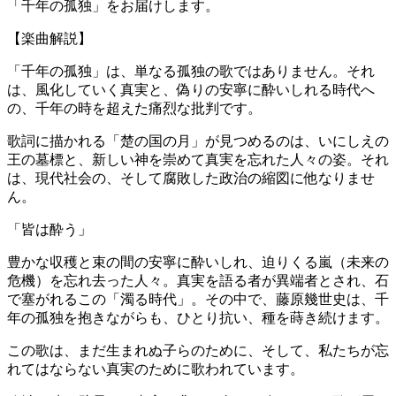
「千年の孤独」をお届けします。
【楽曲解説】
「千年の孤独」は、単なる孤独の歌ではありません。それ
は、風化していく真実と、偽りの安寧に酔いしれる時代へ
の、千年の時を超えた痛烈な批判です。
歌詞に描かれる「楚の国の月」が見つめるのは、いにしえの
王の墓標と、新しい神を崇めて真実を忘れた人々の姿。それ
は、現代社会の、そして腐敗した政治の縮図に他なりませ
ん。
「皆は酔う」
豊かな収穫と束の間の安寧に酔いしれ、迫りくる嵐（未来の
危機）を忘れ去った人々。真実を語る者が異端者とされ、石
で塞がれるこの「濁る時代」。その中で、藤原幾世史は、千
年の孤独を抱きながらも、ひとり抗い、種を蒔き続けます。
この歌は、まだ生まれぬ子らのために、そして、私たちが忘
れてはならない真実のために歌われています。