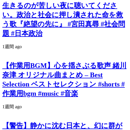
生きるのが苦しい夜に聴いてくださ
い。政治と社会に押し潰された命を救
う歌『絶望の先に』 #宮田真尋 #社会問
題 #日本政治
1週間 ago
【作業用BGM】心を揺さぶる歌声 緒川
奈津 オリジナル曲まとめ – Best
Selection ベストセレクション #shorts #
作業用bgm #music #音楽
1週間 ago
【警告】静かに沈む日本と、幻に群が