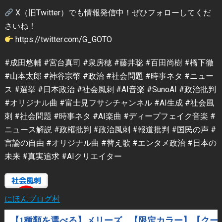
X（旧Twitter）でも情報発信中！ぜひフォローしてくだ
さいね！
https://twitter.com/G_GOTO
#成田悠輔 #宮台真司 #泉房穂 #藤井聡 #百田尚樹 #橋下徹
#山本太郎 #神谷宗幣 #政治 #社会問題 #時事ネタ #ニュー
ス #選挙 #日本政治 #社会風刺 #AI音楽 #SunoAI #政治批判
#オリジナル曲 #富士見フサシチャンネル #AI生成 #社会風
刺 #社会問題 #時事ネタ #AI楽曲 #ディープフェイク音楽 #
ニュース解説 #政権批判 #政治風刺 #報道批判 #国民の声 #
言論の自由 #オリジナル曲 #替え歌 #エンタメ政治 #日本の
未来 #真実追求 #AIクリエイター
にほんブログ村