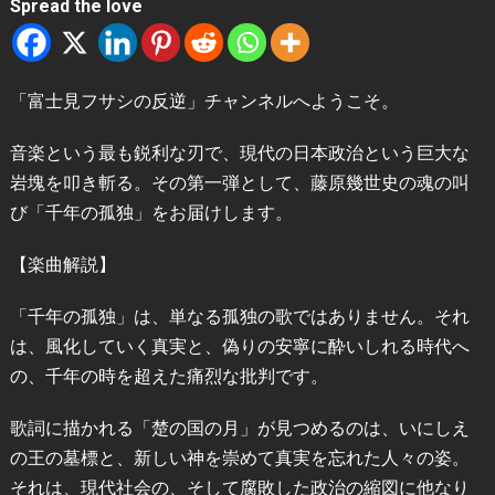
Spread the love
「富士見フサシの反逆」チャンネルへようこそ。
音楽という最も鋭利な刃で、現代の日本政治という巨大な
岩塊を叩き斬る。その第一弾として、藤原幾世史の魂の叫
び「千年の孤独」をお届けします。
【楽曲解説】
「千年の孤独」は、単なる孤独の歌ではありません。それ
は、風化していく真実と、偽りの安寧に酔いしれる時代へ
の、千年の時を超えた痛烈な批判です。
歌詞に描かれる「楚の国の月」が見つめるのは、いにしえ
の王の墓標と、新しい神を崇めて真実を忘れた人々の姿。
それは、現代社会の、そして腐敗した政治の縮図に他なり