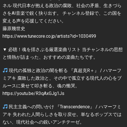
ネル 現代日本が抱える政治の腐敗、社会の矛盾、生きづら
さをAI音楽で鋭く抉り出す。 チャンネル登録で、この国を
変える声を応援してください。
藤原幾世史
https://www.tunecore.co.jp/artists?id=1030499
▼ 必聴！魂を揺さぶる厳選楽曲リスト 当チャンネルの思想
と情熱が詰まった、おすすめの楽曲たちです。
現代の孤独と政治の闇を斬る 『真超克R＋』 / ハマーフ
ミアキ 腐敗した政治と、その中で孤立する現代人の心をブ
ルースに乗せて叩き斬る、魂の慟哭。
https://youtu.be/R3qAxGJg1Js
民主主義への問いかけ 『Transcendence』 / ハマーフミ
アキ 失われた人間らしさを取り戻せ。単なるポップスでは
ない、現代社会への鋭いアンチテーゼ。