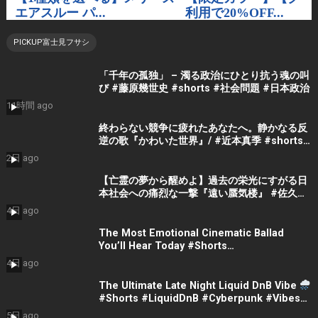
PICKUP富士見フサシ
「千年の孤独」 – 濁る政治にひとり抗う魂の叫
び #藤原幾世史 #shorts #社会問題 #日本政治
11時間 ago
終わらない競争に疲れたあなたへ。静かなる反
逆の歌『かわいた世界』/ #近本真季 #shorts
#music
2日 ago
【亡霊の夢から醒めよ】過去の栄光にすがる日
本社会への痛烈な一撃『遠い蜃気楼』 #佐久間
隼人
4日 ago
The Most Emotional Cinematic Ballad
You’ll Hear Today #Shorts
#CinematicMusic #EmotionalVibes #Piano
4日 ago
The Ultimate Late Night Liquid DnB Vibe
#Shorts #LiquidDnB #Cyberpunk #Vibes
#ElectronicMusic
5日 ago