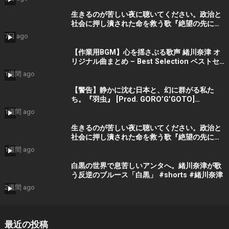
生きるのが苦しい夜に聴いてください。政治と
社会に押し潰された命を救う歌『絶望の先に』
#宮田真尋 #社会問題 #日本政治
7日 ago
【作業用BGM】心を揺さぶる歌声 緒川奈津 オ
リジナル曲まとめ – Best Selection ベストセ
レクション #shorts #作業用bgm #music #音
1週間 ago
楽
【警告】静かに沈む日本と、幻に群がる私た
ち。『羽虫』 [Prod. GORO’G’GOTO]
#shorts #出水蓮美
1週間 ago
生きるのが苦しい夜に聴いてください。政治と
社会に押し潰された命を救う歌『絶望の先に』
#宮田真尋 #shorts
1週間 ago
白黒の世界で息苦しいアンタへ。緒川奈津が歌
う反逆のブルース「白黒」 #shorts #緒川奈津
2週間 ago
最近の投稿