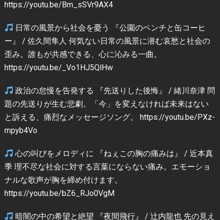
https://youtu.be/Bm_sSVr9AX4
日常の風景から社会を憂う 『公園のベンチと缶コーヒ
ー』 / 佐久間隼人 何気ない日常の風景に潜む哀愁と社会の
歪み。誰もが共感できる、心に沁みる一曲。
https://youtu.be/_Vo1HJ5QlHw
政治の怠慢を告発する 『先送りした後悔』 / 緒川奈津 問
題の先送りが生む悲劇。「今」を変えなければ未来はない
と訴える、痛烈なメッセージソング。 https://youtu.be/PXz-
mpyb4Vo
心の叫びをメロディに 『ねぇこの胸の痛みは』 / 近本真
季 理不尽な社会に対する言葉にならない痛み。エモーショ
ナルな歌声が胸を締め付けます。
https://youtu.be/bZ6_RJo0VgM
暗闇の中の希望と絶望 『夜間飛行』 / 辻内龍也 先の見え