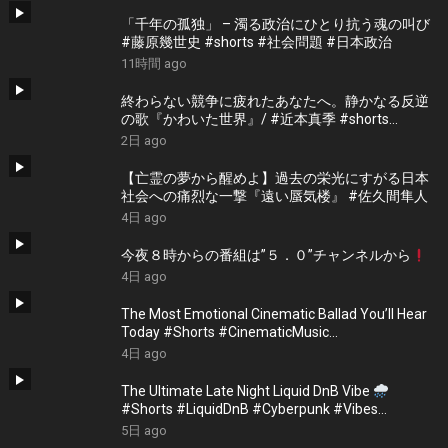
「千年の孤独」 – 濁る政治にひとり抗う魂の叫び
#藤原幾世史 #shorts #社会問題 #日本政治
11時間 ago
終わらない競争に疲れたあなたへ。静かなる反逆
の歌『かわいた世界』/ #近本真季 #shorts
#music
2日 ago
【亡霊の夢から醒めよ】過去の栄光にすがる日本
社会への痛烈な一撃『遠い蜃気楼』 #佐久間隼人
4日 ago
今夜８時からの番組は”５．０”チャンネルから
4日 ago
The Most Emotional Cinematic Ballad You’ll Hear
Today #Shorts #CinematicMusic
#EmotionalVibes #Piano
4日 ago
The Ultimate Late Night Liquid DnB Vibe
#Shorts #LiquidDnB #Cyberpunk #Vibes
#ElectronicMusic
5日 ago