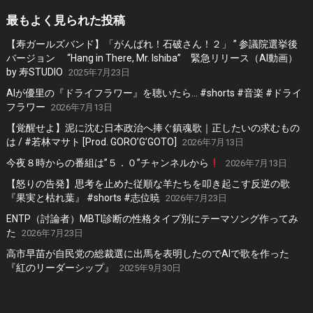
最もよく見られた投稿
【寿ガールズバンド】「がんばれ！石破さん！２」 ” 参議院選挙後
バージョン “Hang in There, Mr. Ishiba” 緊急リリース（AI動画）
by 寿STUDIO
2025年7月23日
AIが優里の『ドライフラワー』を聴いたら… #shorts #音楽 #ドライ
フラワー
2026年7月13日
【覚醒せよ】泥に沈む日本政治へ捧ぐ鎮魂歌｜正したいの求むもの
は / #若林マサト [Prod. GORO’G’GOTO]
2026年7月13日
今夜８時からの番組は”５．０”チャンネルから
2026年7月13日
【怒りの告発】思考を止めた従順な羊たちを叩き起こす反逆の歌
『果実と枯れ葉』 #shorts #志位暁
2026年7月23日
ENTP（討論者）MBTI診断の性格タイプ別にテーマソング作ってみ
た
2026年7月23日
高市早苗が自民党の総裁選に出馬を表明したのでAIで歌を作った
『紅のリーダーシップ』
2025年9月30日