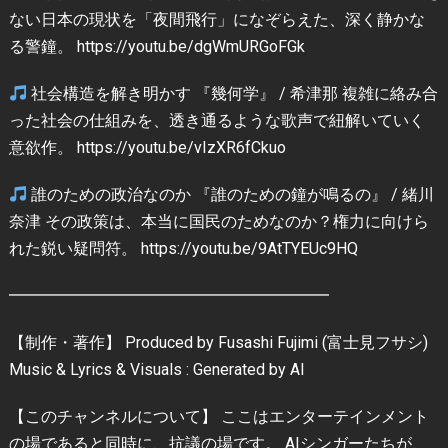
ない日本の現状を「夜間飛行」になぞらえた、深く静かな
る警鐘。 https://youtu.be/dgWmURGoFGk
社会構造を解き明かす 『幾何学』 / 希津那 複雑に絡み合
った社会の仕組みを、透き通るような歌声で紐解いていく
意欲作。 https://youtu.be/vIzXR6fCkuo
誰のための政治なのか 『誰のための鐘が鳴るの』 / 緒川
奈津 その政策は、本当に国民のためなのか？権力に向けら
れた鋭い疑問符。 https://youtu.be/9AtTYEUc9HQ
━━━━━━━━━━━━━━━━━━━━
【制作・著作】 Produced by Fusashi Fujimi (富士見フサシ)
Music & Lyrics & Visuals : Generated by AI
【このチャンネルについて】 ここはエンターテインメント
の場であると同時に、抗議の場です。 AIシンガーたちが、