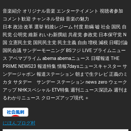
音楽紹介 オリジナル音楽 エンターテイメント 視聴者参加
コメント歓迎 チャンネル登録 音楽の魅力
日本 政治 改革 選挙 戦後レジーム 忖度 欺瞞 嘘 社会 国民 自
民党 公明党 維新 れいわ新撰組 共産党 参政党 日本保守党 N
国 立憲民主党 国民民主党 民主主義 自由 増税 減税 日曜討論
国民会議 サンデーモーニング BSフジ LIVE プライムニュー
ス アベマプライム abema abemaニュース 日曜報道 THE
PRIME NEWS23 報道特集 情報7daysニュースキャスター サ
ンデージャポン 報道ステーション 朝まで生テレビ 正義のミ
カタ サタデー サンデー ステーション news zero ウェーク
アップ NHKスペシャル ETV特集 週刊ニュース深読み 週刊ま
るわかりニュース クローズアップ現代 ＋
にほんブログ村