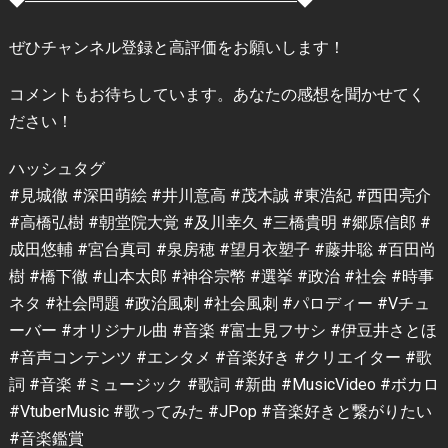
◆―――――――――――――――――◆
ぜひチャンネル登録と高評価をお願いします！
コメントもお待ちしています。あなたの感想を聞かせてく
ださい！
ハッシュタグ
#見城徹 #深田萌絵 #井川意高 #茂木誠 #東浩紀 #西田亮介
#高橋弘樹 #朝堂院大覚 #及川幸久 #三橋貴明 #郷原信郎 #
成田悠輔 #宮台真司 #泉房穂 #望月衣塑子 #藤井聡 #百田尚
樹 #橋下徹 #山本太郎 #神谷宗幣 #選挙 #政治 #社会 #時事
ネタ #社会問題 #政治風刺 #社会風刺 #パロディー #Vチュ
ーバー #オリジナル曲 #音楽 #富士見フサシ #伊豆井さとほ
#音声コンテンツ #エンタメ #音楽好き #クリエイター #歌
詞 #音楽 #ミュージック #歌詞 #新曲 #MusicVideo #ボカロ
#VtuberMusic #歌ってみた #JPop #音楽好きと繋がりたい
#音楽鑑賞