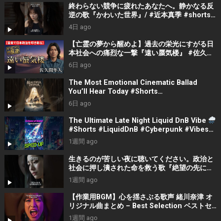
終わらない競争に疲れたあなたへ。静かなる反
逆の歌『かわいた世界』/ #近本真季 #shorts
#music
4日 ago
【亡霊の夢から醒めよ】過去の栄光にすがる日
本社会への痛烈な一撃『遠い蜃気楼』 #佐久間
隼人
6日 ago
The Most Emotional Cinematic Ballad
You’ll Hear Today #Shorts
#CinematicMusic #EmotionalVibes #Piano
6日 ago
The Ultimate Late Night Liquid DnB Vibe
#Shorts #LiquidDnB #Cyberpunk #Vibes
#ElectronicMusic
1週間 ago
生きるのが苦しい夜に聴いてください。政治と
社会に押し潰された命を救う歌『絶望の先に』
#宮田真尋 #社会問題 #日本政治
1週間 ago
【作業用BGM】心を揺さぶる歌声 緒川奈津 オ
リジナル曲まとめ – Best Selection ベストセ
レクション #shorts #作業用bgm #music #音
1週間 ago