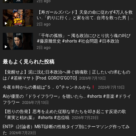
2日 ago
【寿ガールズバンド】天皇の命に従わず4万人を救
い..「釣りに行く」と家を出て.. 台湾を救った男｜
根本博『名もなき勝利』 by 寿STUDIO
2日 ago
「千年の孤独」 – 濁る政治にひとり抗う魂の叫び
#藤原幾世史 #shorts #社会問題 #日本政治
2日 ago
最もよく見られた投稿
【覚醒せよ】泥に沈む日本政治へ捧ぐ鎮魂歌｜正したいの求むもの
は / #若林マサト [Prod. GORO’G’GOTO]
2026年7月13日
今夜８時からの番組は”５．０”チャンネルから
2026年7月13日
AIが優里の『ドライフラワー』を聴いたら… #shorts #音楽 #ドライ
フラワー
2026年7月13日
【怒りの告発】思考を止めた従順な羊たちを叩き起こす反逆の歌
『果実と枯れ葉』 #shorts #志位暁
2026年7月23日
ENTP（討論者）MBTI診断の性格タイプ別にテーマソング作ってみ
た
2026年7月23日