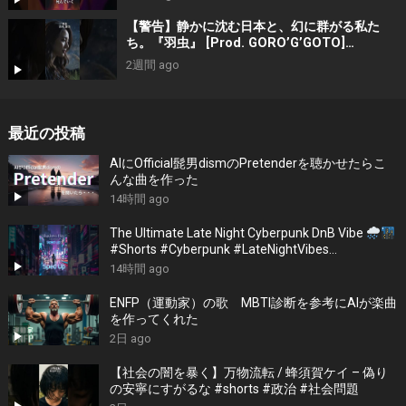
楽
【警告】静かに沈む日本と、幻に群がる私た
ち。『羽虫』 [Prod. GORO’G’GOTO]
#shorts #出水蓮美
2週間 ago
最近の投稿
AIにOfficial髭男dismのPretenderを聴かせたらこ
んな曲を作った
14時間 ago
The Ultimate Late Night Cyberpunk DnB Vibe
#Shorts #Cyberpunk #LateNightVibes
#ElectronicMusic
14時間 ago
ENFP（運動家）の歌 MBTI診断を参考にAIが楽曲
を作ってくれた
2日 ago
【社会の闇を暴く】万物流転 / 蜂須賀ケイ – 偽り
の安寧にすがるな #shorts #政治 #社会問題