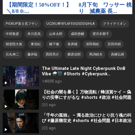
PICKUP富士見フサシ
UCZKU8FXFL6FSSIQSDDQIHLA
クライテリオン
中田敦彦
井川意高
山本太郎
成田悠輔
望月衣塑子
朝堂院大覚
東浩紀
橋下徹
泉房穂
深田萌絵
百田尚樹
石丸伸二
藤井聡
西田亮介
郷原信郎
馬渕睦夫
高橋弘樹
The Ultimate Late Night Cyberpunk DnB
Vibe
#Shorts #Cyberpunk
#LateNightVibes #ElectronicMusic
14時間 ago
【社会の闇を暴く】万物流転 / 蜂須賀ケイ – 偽
りの安寧にすがるな #shorts #政治 #社会問題
2日 ago
「千年の孤独」 – 濁る政治にひとり抗う魂の叫
び #藤原幾世史 #shorts #社会問題 #日本政治
2日 ago