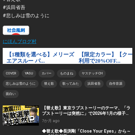
#浜田省吾
#悲しみは雪のように
にほんブログ村
COVER
YASU
カバー
ものまね
ヤスナッチCH
悲しみは雪のように
替え歌
歌ってみた
浜田省吾
自作音源
面白い
【替え歌】東京ラブストーリーのテーマ、「ラ
ブストーリーは突然に」で2026年1月の様子を
歌ってみました。
7か月 ago
◆替え歌◆長渕剛「Close Your Eyes」から～