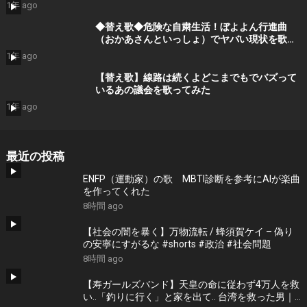
1年 ago
◆替え歌◆危険な自粛生活！ぼよよん行進曲
（おかあさんといっしょ）でヤバい現状を歌で
表現！
1年 ago
【替え歌】線路は続くよどこまでもでバズって
いるあの議会を歌ってみた
1年 ago
最近の投稿
ENFP（運動家）の歌 MBTI診断を参考にAIが楽曲
を作ってくれた
8時間 ago
【社会の闇を暴く】万物流転 / 蜂須賀ケイ – 偽り
の安寧にすがるな #shorts #政治 #社会問題
8時間 ago
【寿ガールズバンド】天皇の命に従わず4万人を救
い..「釣りに行く」と家を出て.. 台湾を救った男｜