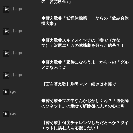
の「苦労所帯s」
12か月 ago
◆替え歌◆「妖怪体操第一」からの「飲み会体
操大事」
12か月 ago
◆替え歌◆スキマスイッチの「奏で（かな
で）」沢尻エリカの逮捕劇を歌った結果？！
12か月 ago
◆替え歌◆「家族になろうよ」から～の「グル
メになろうよ」
12か月 ago
【面白替え歌】岸田マン 続きは本篇で
1年 ago
◆替え歌◆世の中なんかおかしくね？「道化師
のソネット」の乗せて解除後の人々の心の叫び
を歌ってみた。
1年 ago
【替え歌】何度チャレンジしただろっか？ダイ
エットに挑む人を応援したい！