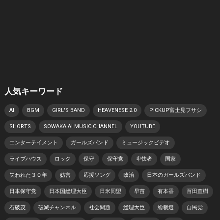
人気キーワード
AI
BGM
GIRL'S BAND
HEAVENESE 2.0
PICKUP富士見フサシ
SHORTS
SOWAKA AI MUSIC CHANNEL
YOUTUBE
エンターテイメント
ガールズバンド
ミュージックビデオ
ライブハウス
ロック
保守
保守党
卑怯者
国家
失われた３０年
妨害
応援ソング
政治
日本のガールズバンド
日本保守党
日本国総理大臣
日米同盟
早苗
有本香
百田直樹
石破茂
破滅チャンネル
社会問題
総理大臣
総裁選
自民党