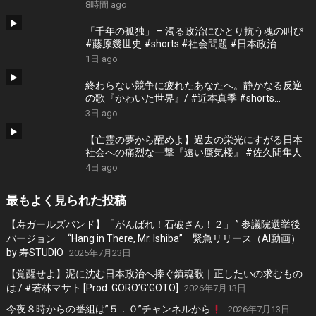
根本博『名もなき勝利』 by 寿STUDIO
8時間 ago
「千年の孤独」 – 濁る政治にひとり抗う魂の叫び
#藤原幾世史 #shorts #社会問題 #日本政治
1日 ago
終わらない競争に疲れたあなたへ。静かなる反逆
の歌『かわいた世界』/ #近本真季 #shorts
#music
3日 ago
【亡霊の夢から醒めよ】過去の栄光にすがる日本
社会への痛烈な一撃『遠い蜃気楼』 #佐久間隼人
4日 ago
最もよく見られた投稿
【寿ガールズバンド】「がんばれ！石破さん！２」 ” 参議院選挙後
バージョン “Hang in There, Mr. Ishiba” 緊急リリース（AI動画）
by 寿STUDIO
2025年7月23日
【覚醒せよ】泥に沈む日本政治へ捧ぐ鎮魂歌｜正したいの求むもの
は / #若林マサト [Prod. GORO’G’GOTO]
2026年7月13日
今夜８時からの番組は”５．０”チャンネルから
2026年7月13日