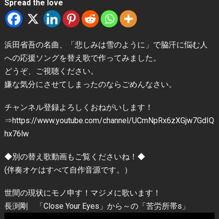
Spread the love
浜田省吾の名曲、「悲しみは雪のように」で脇汗に悩む人
への応援ソングを替え歌で作ってみました。
どうぞ、ご視聴ください。
嫌な気分にさせてしまったのならごめんなさい。
チャンネル登録よろしくおねがいします！
⇒https://www.youtube.com/channel/UCmNpRx6zXGjw7GdIQ
hx76lw
◆別の替え歌動画もご覧くださいね！◆
(伴奏オケはすべて自作音源です。）
世間の現状にモノ申す！マジメに歌います！
長渕剛 「Close Your Eyes」から～の「苦労所帯s」