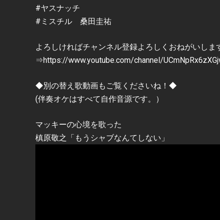
#ヤスナッチ
#ミスチル 桑田圭祐
よろしければチャンネル登録よろしくおねがいしま
⇒https://www.youtube.com/channel/UCmNpRx6zXG
◆別の替え歌動画もご覧くださいね！◆
(伴奏オケはすべて自作音源です。）
マッキーの心境を歌った
槙原敬之「もうシャブなんてしない」