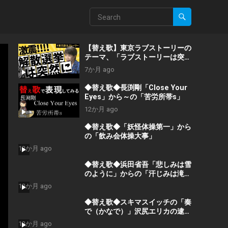
【替え歌】東京ラブストーリーの
テーマ、「ラブストーリーは突然
に」で2026年1月の様子を歌って
7か月 ago
みました。
◆替え歌◆長渕剛「Close Your
Eyes」から～の「苦労所帯s」
12か月 ago
◆替え歌◆「妖怪体操第一」から
の「飲み会体操大事」
12か月 ago
◆替え歌◆浜田省吾「悲しみは雪
のように」からの「汗じみは滝の
ように」
12か月 ago
◆替え歌◆スキマスイッチの「奏
で（かなで）」沢尻エリカの逮捕
劇を歌った結果？！
12か月 ago