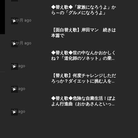
◆替え歌◆「家族になろうよ」か
ら～の「グルメになろうよ」
12か月 ago
【面白替え歌】岸田マン 続きは
本篇で
12か月 ago
◆替え歌◆世の中なんかおかしく
ね？「道化師のソネット」の乗せ
て解除後の人々の心の叫びを歌っ
1年 ago
てみた。
【替え歌】何度チャレンジしただ
ろっか？ダイエットに挑む人を応
援したい！
1年 ago
◆替え歌◆危険な自粛生活！ぼよ
よん行進曲（おかあさんといっし
ょ）でヤバい現状を歌で表現！
1年 ago