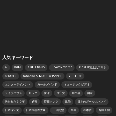
人気キーワード
AI
BGM
GIRL'S BAND
HEAVENESE 2.0
PICKUP富士見フサシ
SHORTS
SOWAKA AI MUSIC CHANNEL
YOUTUBE
エンターテイメント
ガールズバンド
ミュージックビデオ
ライブハウス
ロック
保守
保守党
卑怯者
国家
失われた３０年
妨害
応援ソング
政治
日本のガールズバンド
日本保守党
日本国総理大臣
日米同盟
早苗
有本香
百田直樹