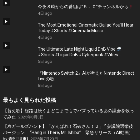
今夜８時からの番組は”５．０”チャンネルから
4日 ago
The Most Emotional Cinematic Ballad You’ll Hear
Today #Shorts #CinematicMusic
#EmotionalVibes #Piano
4日 ago
The Ultimate Late Night Liquid DnB Vibe
#Shorts #LiquidDnB #Cyberpunk #Vibes
#ElectronicMusic
5日 ago
『Nintendo Switch 2』AIが考えたNintendo Direct
Liveの歌
6日 ago
最もよく見られた投稿
【替え歌】線路は続くよどこまでもでバズっているあの議会を歌っ
てみた
2025年8月3日
【寿ガールズバンド】「がんばれ！石破さん！２」 ” 参議院選挙後
バージョン “Hang in There, Mr. Ishiba” 緊急リリース（AI動画）
by 寿STUDIO
2025年7月23日