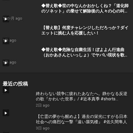
◆替え歌◆世の中なんかおかしくね？「道化師
のソネット」の乗せて解除後の人々の心の叫び
を歌ってみた。
12か月 ago
【替え歌】何度チャレンジしただろっか？ダイ
エットに挑む人を応援したい！
1年 ago
◆替え歌◆危険な自粛生活！ぼよよん行進曲
（おかあさんといっしょ）でヤバい現状を歌で
表現！
1年 ago
最近の投稿
終わらない競争に疲れたあなたへ。静かなる反逆
の歌『かわいた世界』/ #近本真季 #shorts
#music
2日 ago
【亡霊の夢から醒めよ】過去の栄光にすがる日本
社会への痛烈な一撃『遠い蜃気楼』 #佐久間隼人
3日 ago