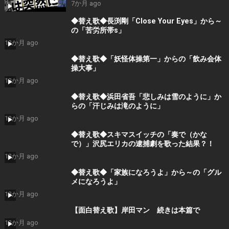
歌ってみました。
7か月 ago
◆替え歌◆長渕剛「Close Your Eyes」から～
の「苦労所帯s」
12か月 ago
◆替え歌◆「妖怪体操第一」からの「飲み会体
操大事」
12か月 ago
◆替え歌◆浜田省吾「悲しみは雪のように」か
らの「汗じみは滝のように」
12か月 ago
◆替え歌◆スキマスイッチの「奏で（かな
で）」沢尻エリカの逮捕劇を歌った結果？！
12か月 ago
◆替え歌◆「家族になろうよ」から～の「グル
メになろうよ」
12か月 ago
【面白替え歌】岸田マン 続きは本篇で
12か月 ago