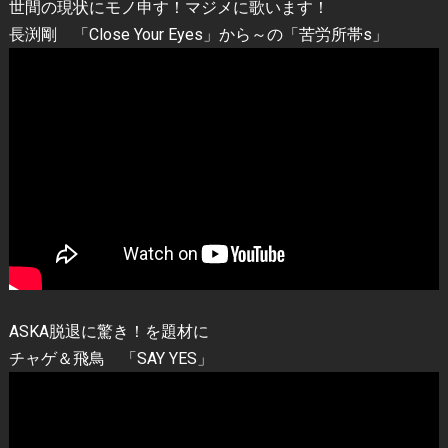
世間の現状にモノ申す！マジメに歌います！
長渕剛 「Close Your Eyes」から～の「苦労所帯s」
ASKA脱退に驚き！を題材に
チャゲ＆飛鳥 「SAY YES」