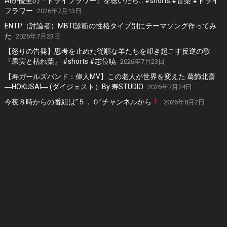
AIが優里の『ドライフラワー』を聴いたら… #shorts #音楽 #ドライ
フラワー
2026年7月13日
ENTP（討論者）MBTI診断の性格タイプ別にテーマソング作ってみ
た
2026年7月23日
【怒りの告発】思考を止めた従順な羊たちを叩き起こす反逆の歌
『果実と枯れ葉』 #shorts #志位暁
2026年7月23日
【寿ガールズバンド：偉人MV】この老人が世界を変えた 葛飾北斎
―HOKUSAI― (ダイジェスト）By 寿STUDIO
2026年7月24日
今夜８時からの番組は”５．０”チャンネルから
2026年8月2日