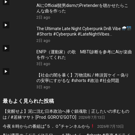
AIにOfficial髭男dismのPretenderを聴かせたらこ
んな曲を作った
2日 ago
The Ultimate Late Night Cyberpunk DnB Vibe
#Shorts #Cyberpunk #LateNightVibes
#ElectronicMusic
2日 ago
ENFP（運動家）の歌 MBTI診断を参考にAIが楽曲
を作ってくれた
3日 ago
【社会の闇を暴く】万物流転 / 蜂須賀ケイ – 偽り
の安寧にすがるな #shorts #政治 #社会問題
3日 ago
最もよく見られた投稿
【覚醒せよ】泥に沈む日本政治へ捧ぐ鎮魂歌｜正したいの求むもの
は / #若林マサト [Prod. GORO’G’GOTO]
2026年7月13日
今夜８時からの番組は”５．０”チャンネルから
2026年7月13日