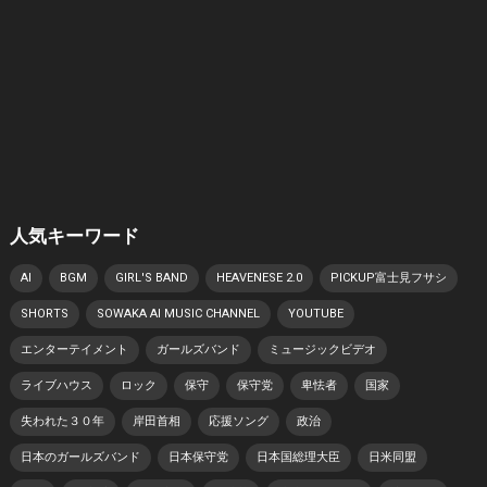
人気キーワード
AI
BGM
GIRL'S BAND
HEAVENESE 2.0
PICKUP富士見フサシ
SHORTS
SOWAKA AI MUSIC CHANNEL
YOUTUBE
エンターテイメント
ガールズバンド
ミュージックビデオ
ライブハウス
ロック
保守
保守党
卑怯者
国家
失われた３０年
岸田首相
応援ソング
政治
日本のガールズバンド
日本保守党
日本国総理大臣
日米同盟