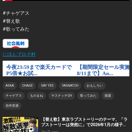
#チャゲアス
#替え歌
#歌ってみた
にほんブログ村
ASKA
CHAGE
SAY YES
YASNATCH
おもしろい
チャゲアス
ものまね
ヤスナッチCH
歌ってみた
脱退
自作音源
【替え歌】東京ラブストーリーのテーマ、「ラ
ブストーリーは突然に」で2026年1月の様子を
歌ってみました。
7か月 ago