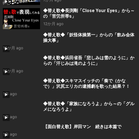
◆替え歌◆長渕剛「Close Your Eyes」から～
の「苦労所帯s」
12か月 ago
◆替え歌◆「妖怪体操第一」からの「飲み会体
操大事」
12か月 ago
◆替え歌◆浜田省吾「悲しみは雪のように」か
らの「汗じみは滝のように」
12か月 ago
◆替え歌◆スキマスイッチの「奏で（かな
で）」沢尻エリカの逮捕劇を歌った結果？！
1年 ago
◆替え歌◆「家族になろうよ」から～の「グル
メになろうよ」
1年 ago
【面白替え歌】岸田マン 続きは本篇で
1年 ago