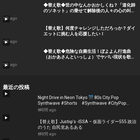
◆替え歌◆世の中なんかおかしくね？「道化師
のソネット」の乗せて解除後の人々の心の叫び
を歌ってみた。
1年 ago
【替え歌】何度チャレンジしただろっか？ダイ
エットに挑む人を応援したい！
1年 ago
◆替え歌◆危険な自粛生活！ぼよよん行進曲
（おかあさんといっしょ）でヤバい現状を歌で
表現！
1年 ago
最近の投稿
Night Drive in Neon Tokyo
80s City Pop
Synthwave #Shorts #Synthwave #CityPop
#NightDrive
8時間 ago
【替え歌】Justiφ’s -ISSA – 仮面ライダー555 政治
のうた 自民党あるある
8時間 ago