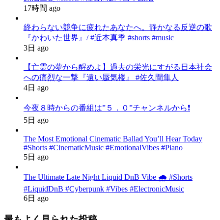
17時間 ago
終わらない競争に疲れたあなたへ。静かなる反逆の歌
『かわいた世界』/ #近本真季 #shorts #music
3日 ago
【亡霊の夢から醒めよ】過去の栄光にすがる日本社会
への痛烈な一撃『遠い蜃気楼』 #佐久間隼人
4日 ago
今夜８時からの番組は”５．０”チャンネルから❗️
5日 ago
The Most Emotional Cinematic Ballad You’ll Hear Today
#Shorts #CinematicMusic #EmotionalVibes #Piano
5日 ago
The Ultimate Late Night Liquid DnB Vibe 🌧️ #Shorts
#LiquidDnB #Cyberpunk #Vibes #ElectronicMusic
6日 ago
最もよく見られた投稿