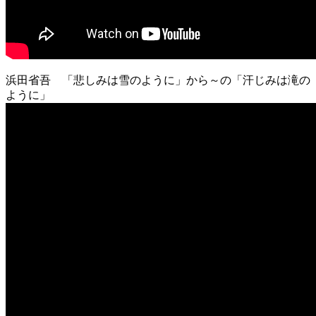
浜田省吾 「悲しみは雪のように」から～の「汗じみは滝の
ように」