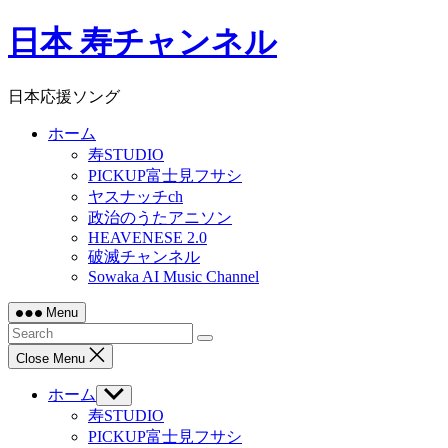
Skip
日本 寿チャンネル
to
content
日本応援ソング
ホーム
寿STUDIO
PICKUP富士見フサシ
ヤスナッチch
政治のうたアニソン
HEAVENESE 2.0
破滅チャンネル
Sowaka AI Music Channel
Menu
Close Menu
ホーム
Show
sub
寿STUDIO
menu
PICKUP富士見フサシ