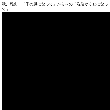
秋川雅史 「千の風になって」から～の「洗脳がくせになっ
て」