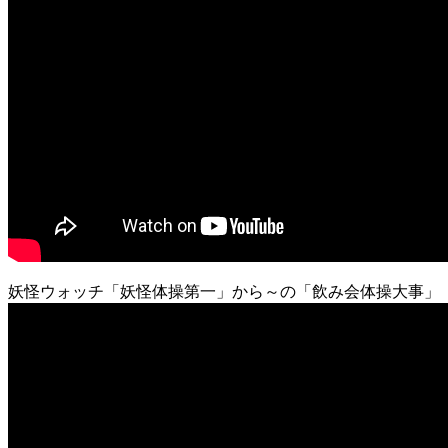
妖怪ウォッチ「妖怪体操第一」から～の「飲み会体操大事」