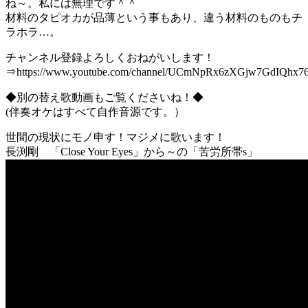
ね～。私には無理です＾＾
材料のタピオカが品薄という事もあり、違う材料のものもチ
ラホラ…。
チャンネル登録よろしくおねがいします！
⇒https://www.youtube.com/channel/UCmNpRx6zXGjw7GdIQhx7
◆別の替え歌動画もご覧くださいね！◆
(伴奏オケはすべて自作音源です。）
世間の現状にモノ申す！マジメに歌います！
長渕剛 「Close Your Eyes」から～の「苦労所帯s」