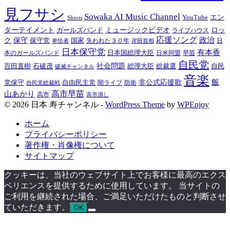
見フサシ
Sowaka AI Music Channel
エン
YouTube
Shorts
ターテイメント
ミュージックビデオ
ロッ
ガールズバンド
ライブハウス
応援ソング
保守
政治
ク
保守党
国家
卑怯者
失われた３０年
日
岸田首相
日本保守党
有本香
日本国総理大臣
日米同盟
早苗
本のガールズバンド
自民党
百田直樹
社会問題
総理大臣
総裁選
石破茂
自民
破滅チャンネル
音楽
飯
非公式応援歌
党保守
自由民主党
防衛
自民党総裁戦
闇ライブ
高市早苗
山あかり
高市
高市潰し
© 2026 日本 寿チャンネル -
WordPress Theme
by
WPEnjoy
ホーム
プライバシーポリシー
著作権・肖像権について
サイトマップ
クッキーは、当社のウェブサイト上でお客様に最高のエクス
ペリエンスを提供するために使用しています。 当サイトの
ご利用を継続された場合、ご満足いただけたものと判断させ
ていただきます。
OK