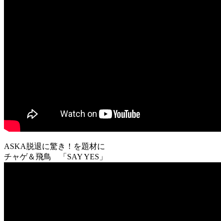
ASKA脱退に驚き！を題材に
チャゲ＆飛鳥 「SAY YES」