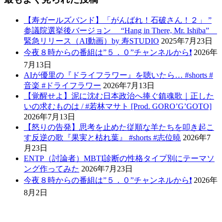
【寿ガールズバンド】「がんばれ！石破さん！２」 ”
参議院選挙後バージョン “Hang in There, Mr. Ishiba”
緊急リリース（AI動画）by 寿STUDIO
2025年7月23日
今夜８時からの番組は”５．０”チャンネルから❗️
2026年
7月13日
AIが優里の『ドライフラワー』を聴いたら… #shorts #
音楽 #ドライフラワー
2026年7月13日
【覚醒せよ】泥に沈む日本政治へ捧ぐ鎮魂歌｜正した
いの求むものは / #若林マサト [Prod. GORO’G’GOTO]
2026年7月13日
【怒りの告発】思考を止めた従順な羊たちを叩き起こ
す反逆の歌『果実と枯れ葉』 #shorts #志位暁
2026年7
月23日
ENTP（討論者）MBTI診断の性格タイプ別にテーマソ
ング作ってみた
2026年7月23日
今夜８時からの番組は”５．０”チャンネルから❗️
2026年
8月2日