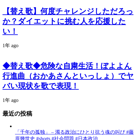
【替え歌】何度チャレンジしただろっ
か？ダイエットに挑む人を応援した
い！
1年 ago
◆替え歌◆危険な自粛生活！ぼよよん
行進曲（おかあさんといっしょ）でヤ
バい現状を歌で表現！
1年 ago
最近の投稿
「千年の孤独」 – 濁る政治にひとり抗う魂の叫び #藤
原幾世史 #shorts #社会問題 #日本政治