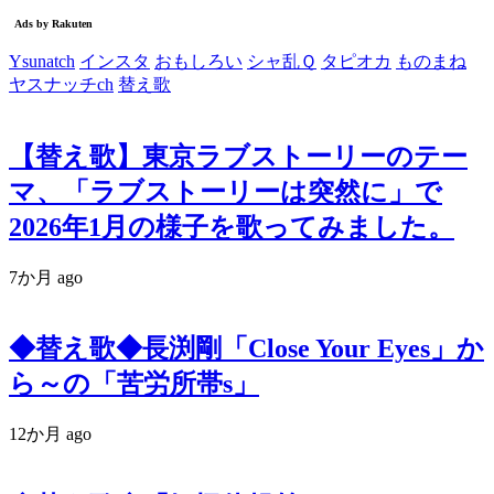
Ysunatch
インスタ
おもしろい
シャ乱Ｑ
タピオカ
ものまね
ヤスナッチch
替え歌
【替え歌】東京ラブストーリーのテー
マ、「ラブストーリーは突然に」で
2026年1月の様子を歌ってみました。
7か月 ago
◆替え歌◆長渕剛「Close Your Eyes」か
ら～の「苦労所帯s」
12か月 ago