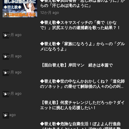
◆替え歌◆浜田省吾「悲しみは雪のように」か
らの「汗じみは滝のように」
12か月 ago
◆替え歌◆スキマスイッチの「奏で（かな
で）」沢尻エリカの逮捕劇を歌った結果？！
12か月 ago
◆替え歌◆「家族になろうよ」から～の「グル
メになろうよ」
12か月 ago
【面白替え歌】岸田マン 続きは本篇で
12か月 ago
◆替え歌◆世の中なんかおかしくね？「道化師
のソネット」の乗せて解除後の人々の心の叫び
を歌ってみた。
12か月 ago
【替え歌】何度チャレンジしただろっか？ダイ
エットに挑む人を応援したい！
1年 ago
◆替え歌◆危険な自粛生活！ぼよよん行進曲