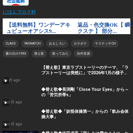
にほんブログ村
CLASS
YASNATCH
おもしろい
カラオケ
ヤスナッチCH
夏の日の1993
替え歌
歌ってみた
自作音源
【替え歌】東京ラブストーリーのテーマ、「ラ
ブストーリーは突然に」で2026年1月の様子を
歌ってみました。
7か月 ago
◆替え歌◆長渕剛「Close Your Eyes」から～
の「苦労所帯s」
12か月 ago
◆替え歌◆「妖怪体操第一」からの「飲み会体
操大事」
12か月 ago