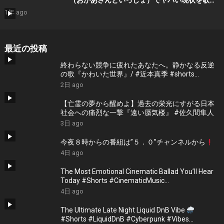
（おかあさんといっしょ）でヤバい現状を歌で
表現！
1年 ago
最近の投稿
終わらない競争に疲れたあなたへ。静かなる反逆
の歌『かわいた世界』/ #近本真季 #shorts
#music
2日 ago
【亡霊の夢から醒めよ】過去の栄光にすがる日本
社会への痛烈な一撃『遠い蜃気楼』 #佐久間隼人
3日 ago
今夜８時からの番組は”５．０”チャンネルから
4日 ago
The Most Emotional Cinematic Ballad You’ll Hear
Today #Shorts #CinematicMusic
#EmotionalVibes #Piano
4日 ago
The Ultimate Late Night Liquid DnB Vibe
#Shorts #LiquidDnB #Cyberpunk #Vibes