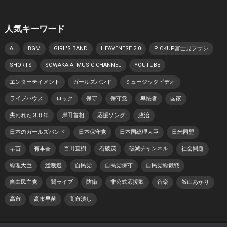
人気キーワード
AI
BGM
GIRL'S BAND
HEAVENESE 2.0
PICKUP富士見フサシ
SHORTS
SOWAKA AI MUSIC CHANNEL
YOUTUBE
エンターテイメント
ガールズバンド
ミュージックビデオ
ライブハウス
ロック
保守
保守党
卑怯者
国家
失われた３０年
岸田首相
応援ソング
政治
日本のガールズバンド
日本保守党
日本国総理大臣
日米同盟
早苗
有本香
百田直樹
石破茂
破滅チャンネル
社会問題
総理大臣
総裁選
自民党
自民党保守
自民党総裁戦
自由民主党
闇ライブ
防衛
非公式応援歌
音楽
飯山あかり
高市
高市早苗
高市潰し