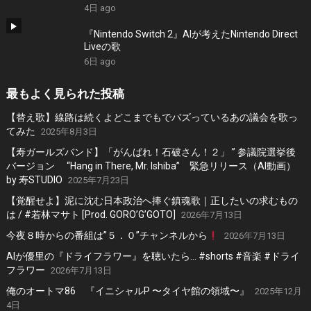
#ElectronicMusic
4日 ago
『Nintendo Switch 2』AIが考えたNintendo Direct
Liveの歌
6日 ago
最もよく見られた投稿
【替え歌】線路は続くよどこまでもでバズっているあの議会を歌っ
てみた
2025年8月3日
【寿ガールズバンド】「がんばれ！石破さん！２」 ” 参議院選挙後
バージョン “Hang in There, Mr. Ishiba” 緊急リリース（AI動画）
by 寿STUDIO
2025年7月23日
【覚醒せよ】泥に沈む日本政治へ捧ぐ鎮魂歌｜正したいの求むもの
は / #若林マサト [Prod. GORO’G’GOTO]
2026年7月13日
今夜８時からの番組は”５．０”チャンネルから
2026年7月13日
AIが優里の『ドライフラワー』を聴いたら… #shorts #音楽 #ドライ
フラワー
2026年7月13日
俺のオートマ86 『イニシャルP 〜タイヤ館の領域〜』
2025年12月
4日